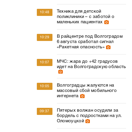
Техника для детской
10:48
поликлиники – с заботой о
маленьких пациентах
В райцентре под Волгоградом
10:29
6 августа сработал сигнал
«Ракетная опасность»
МЧС: жара до +42 градусов
10:07
идет на Волгоградскую область
Волгоградцы жалуются на
10:05
массовый сбой мобильного
интернета
Пятерых волжан осудили за
09:37
бордель с подростками на ул.
Оломоуцкой