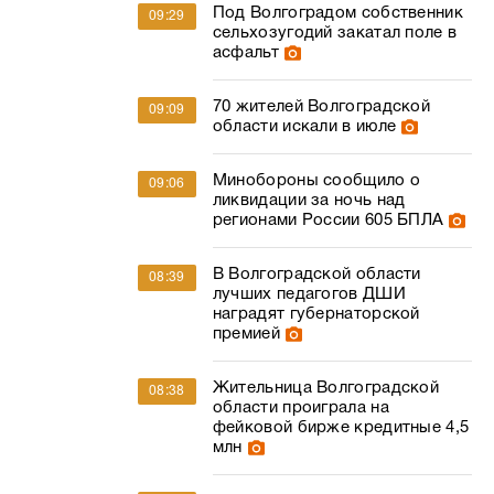
Под Волгоградом собственник
09:29
сельхозугодий закатал поле в
асфальт
70 жителей Волгоградской
09:09
области искали в июле
Минобороны сообщило о
09:06
ликвидации за ночь над
регионами России 605 БПЛА
В Волгоградской области
08:39
лучших педагогов ДШИ
наградят губернаторской
премией
Жительница Волгоградской
08:38
области проиграла на
фейковой бирже кредитные 4,5
млн