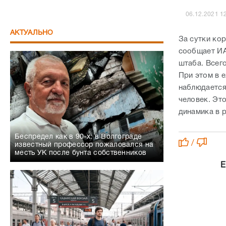
06.12.2021 1
АКТУАЛЬНО
За сутки ко
сообщает ИА
штаба. Всег
При этом в 
наблюдается
человек. Это
динамика в 
Беспредел как в 90-х: в Волгограде
/
известный профессор пожаловался на
месть УК после бунта собственников
Е