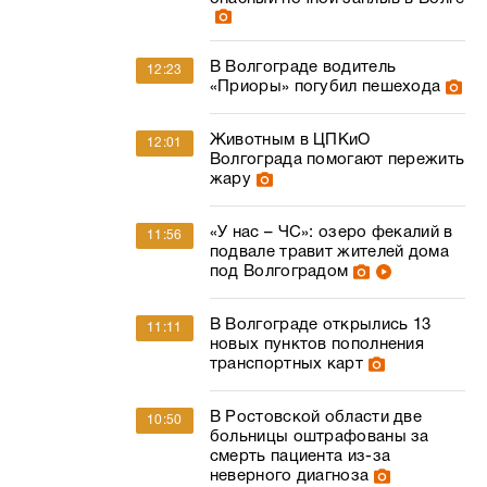
В Волгограде водитель
12:23
«Приоры» погубил пешехода
Животным в ЦПКиО
12:01
Волгограда помогают пережить
жару
«У нас – ЧС»: озеро фекалий в
11:56
подвале травит жителей дома
под Волгоградом
В Волгограде открылись 13
11:11
новых пунктов пополнения
транспортных карт
В Ростовской области две
10:50
больницы оштрафованы за
смерть пациента из-за
неверного диагноза