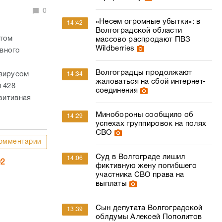
0
«Несем огромные убытки»: в
14:42
Волгоградской области
этом
массово распродают ПВЗ
Wildberries
вного
Волгоградцы продолжают
авирусом
14:34
жаловаться на сбой интернет-
 428
соединения
зитивная
Минобороны сообщило об
14:29
успехах группировок на полях
СВО
омментарии
Суд в Волгограде лишил
14:06
02
фиктивную жену погибшего
участника СВО права на
выплаты
Сын депутата Волгоградской
13:39
облдумы Алексей Пополитов