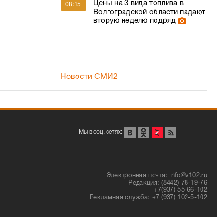
Цены на 3 вида топлива в
08:15
Волгоградской области падают
вторую неделю подряд
Новости СМИ2
Мы в соц. сетях:
Электронная почта: info@v102.ru
Редакция: (8442) 78-19-76
+7(937) 55-66-102
Рекламная служба: +7 (937) 102-5-102