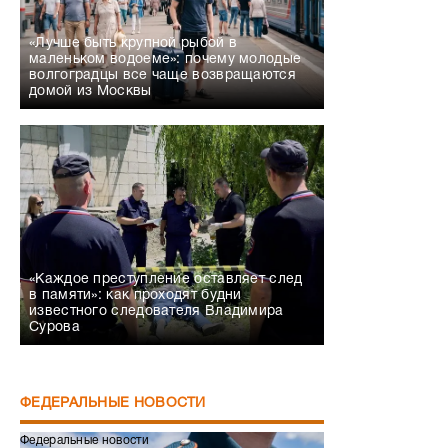
«Лучше быть крупной рыбой в
маленьком водоеме»: почему молодые
волгоградцы все чаще возвращаются
домой из Москвы
«Каждое преступление оставляет след
в памяти»: как проходят будни
известного следователя Владимира
Сурова
ФЕДЕРАЛЬНЫЕ НОВОСТИ
Федеральные новости