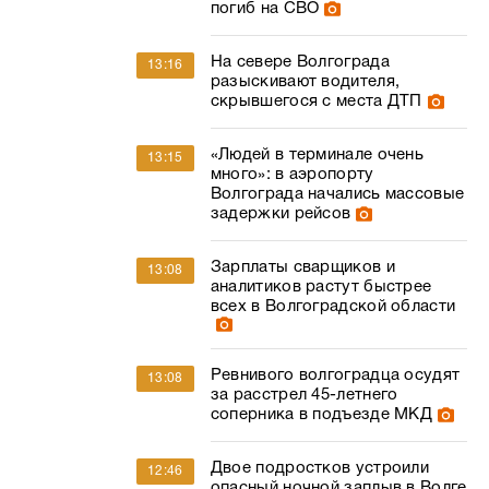
погиб на СВО
На севере Волгограда
13:16
разыскивают водителя,
скрывшегося с места ДТП
«Людей в терминале очень
13:15
много»: в аэропорту
Волгограда начались массовые
задержки рейсов
Зарплаты сварщиков и
13:08
аналитиков растут быстрее
всех в Волгоградской области
Ревнивого волгоградца осудят
13:08
за расстрел 45-летнего
соперника в подъезде МКД
Двое подростков устроили
12:46
опасный ночной заплыв в Волге