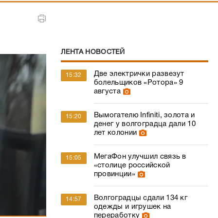
ЛЕНТА НОВОСТЕЙ
Две электрички развезут
15:32
болельщиков «Ротора» 9
августа
Вымогателю Infiniti, золота и
15:20
денег у волгоградца дали 10
лет колонии
МегаФон улучшил связь в
15:05
«столице российской
провинции»
Волгоградцы сдали 134 кг
14:57
одежды и игрушек на
переработку