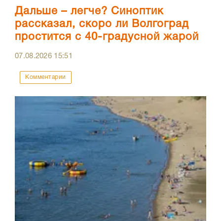
Дальше – легче? Синоптик
рассказал, скоро ли Волгоград
простится с 40-градусной жарой
07.08.2026
15:51
Комментарии