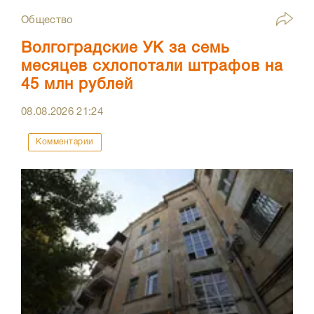
Общество
Волгоградские УК за семь
месяцев схлопотали штрафов на
45 млн рублей
08.08.2026
21:24
Комментарии