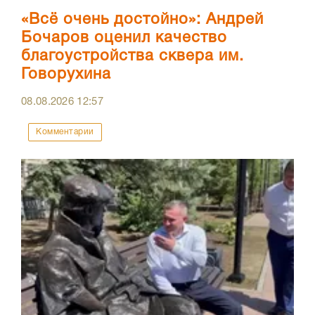
«Всё очень достойно»: Андрей
Бочаров оценил качество
благоустройства сквера им.
Говорухина
08.08.2026
12:57
Комментарии