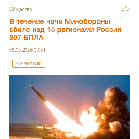
Общество
В течение ночи Минобороны
сбило над 15 регионами России
397 БПЛА
08.08.2026
07:51
Комментарии