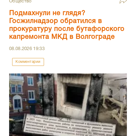
Общество
Подмахнули не глядя?
Госжилнадзор обратился в
прокуратуру после бутафорского
капремонта МКД в Волгограде
08.08.2026
19:33
Комментарии