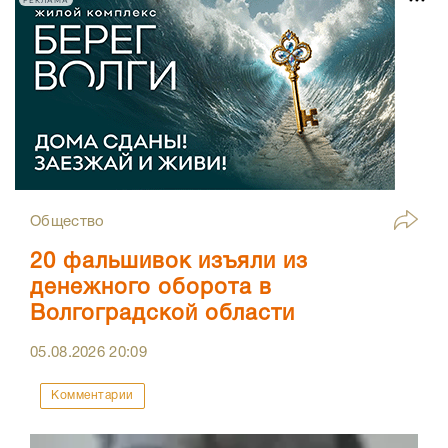
РЕКЛАМА
Общество
20 фальшивок изъяли из
денежного оборота в
Волгоградской области
05.08.2026
20:09
Комментарии