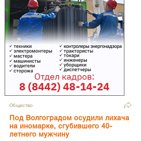
Общество
Под Волгоградом осудили лихача
на иномарке, сгубившего 40-
летнего мужчину