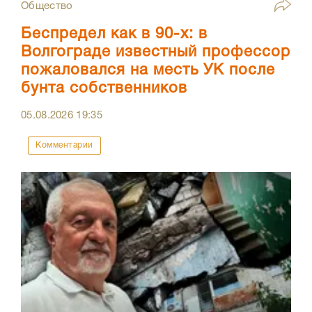
Общество
Беспредел как в 90-х: в
Волгограде известный профессор
пожаловался на месть УК после
бунта собственников
05.08.2026
19:35
Комментарии