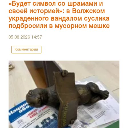
«Будет символ со шрамами и
своей историей»: в Волжском
украденного вандалом суслика
подбросили в мусорном мешке
05.08.2026
14:57
Комментарии