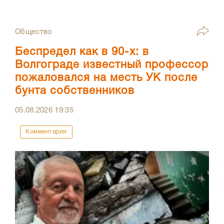
Общество
Беспредел как в 90-х: в
Волгограде известный профессор
пожаловался на месть УК после
бунта собственников
05.08.2026
19:35
Комментарии