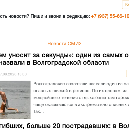
Новости СМИ2
ем уносит за секунды»: один из самых 
назвали в Волгоградской области
7.08.2026
18:03
Волгоградские спасатели назвали один из с
опасных пляжей в регионе. По их словам, из
мощнейшего течения отдыхающие там горож
чаще оказываются в экстремально опасных с
Так...
гибших, больше 20 пострадавших: в Во
лю случился шквал ДТП
7.08.2026
17:40
Всего за неделю на дорогах Волгограда про
авария. Жертвами столкновений стали два ч