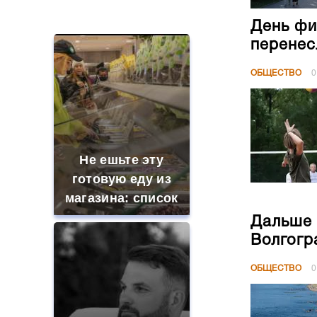
Не ешьте эту
готовую еду из
магазина: список
Дальше 
Волгогр
ОБЩЕСТВО
0
В ОАЭ произошло
жестокое
убийство
криптомиллионера
«Водите