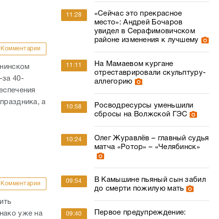
На Мамаевом кургане
11:11
ннинском
отреставрировали скульптуру-
-за 40-
аллегорию
беспечения
праздника, а
Росводресурсы уменьшили
10:58
сбросы на Волжской ГЭС
Олег Журавлёв – главный судья
10:24
матча «Ротор» – «Челябинск»
В Камышине пьяный сын забил
09:54
Комментарии
до смерти пожилую мать
ить
Первое предупреждение:
нако уже на
09:40
волгоградским должникам за
лучат
свет придут цветные платежки
гнозе на
7 жителей Волгоградской
09:30
области подхватили опасные
йщик из
болезни от клещей