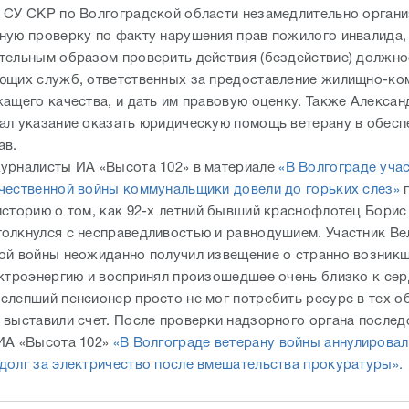
ал указание оказать юридическую помощь ветерану в обесп
ав.
урналисты ИА «Высота 102» в материале
«В Волгограде уча
чественной войны коммунальщики довели до горьких слез»
историю о том, как 92-х летний бывший краснофлотец Борис
олкнулся с несправедливостью и равнодушием. Участник Ве
ой войны неожиданно получил извещение о странно возни
ектроэнергию и воспринял произошедшее очень близко к сер
слепший пенсионер просто не мог потребить ресурс в тех о
 выставили счет. После проверки надзорного органа послед
ИА «Высота 102»
«В Волгограде ветерану войны аннулировал
долг за электричество после вмешательства прокуратуры».
К
сть новости? Пиши и звони в редакцию:
+7 (937) 55-66-1