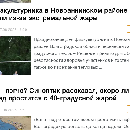
Празднование Дня физкультурника в Новоа
районе Волгоградской области перенесли из
градусного пекла. – Решение принято для о
безопасности здоровья участников и гостей 
также во избежание тепловых...
– легче? Синоптик рассказал, скоро ли
ад простится с 40-градусной жарой
7.08.2026
15:51
«Баня» под открытом небом продолжить пар
Волгоградскую область до конца недели. Од
следующей неделе выносливые горожане по
долгожданную передышку. Подробнее о про
ближайшие недели – в материале...
ли радуются воде как дети»: дальнобо