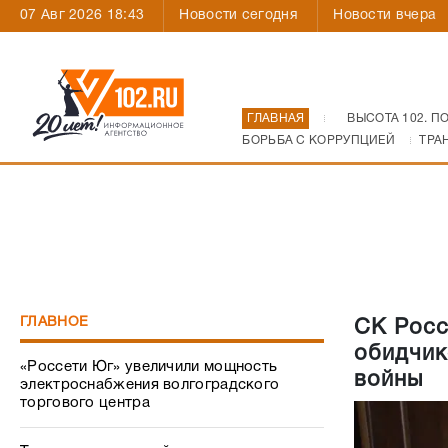
07 Авг 2026 18:43
Новости сегодня
Новости вчера
ГЛАВНАЯ
ВЫСОТА 102. П
БОРЬБА С КОРРУПЦИЕЙ
ТРА
ГЛАВНОЕ
СК Росс
обидчик
«Россети Юг» увеличили мощность
войны
электроснабжения волгоградского
торгового центра
Техника для детской поликлиники – с
заботой о маленьких пациентах
Как Волгоград пережил атаку
украинских БПЛА: все, что происходило
31 июля