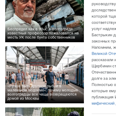
Бастрыкин д
месть УК после бунта собственников
законных пр
Напомним, ж
Великой Оте
рассказали 
Щербинин ст
Отечественн
долге за эл
Полностью о
«Лучше быть крупной рыбой в
маленьком водоеме»: почему молодые
которые ему
волгоградцы все чаще возвращаются
публикация 
домой из Москвы
мифический 
/
Е
«Каждое преступление оставляет след