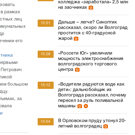
ечении его
«Россети Юг» увеличили
15:28
стника
мощность электроснабжения
первыми
волгоградского торгового
центра
 Петрович
ликой
кшем большом
«Водители радуются воде как
15:12
дети»: дальнобойщик из
дцу.
Волгограда рассказал, почему
бъемах, за
пересел за руль поливальной
овала
машины
и
В Орловском пруду утонул 20-
14:54
летний волгоградец
омментарии
Опубликованы кадры
14:10
уничтожения украинских
укрытий дроноводами Южной
02
группировки
В Саратовской области с
14:01