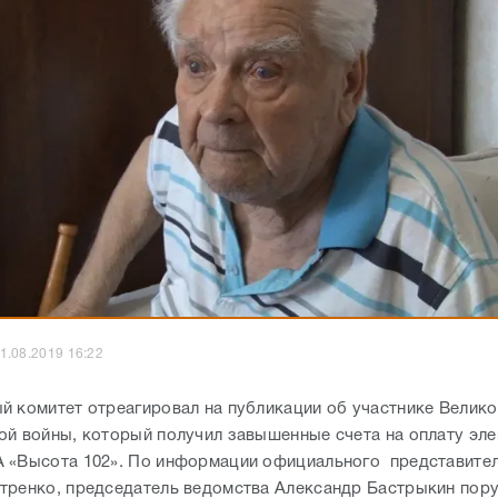
1.08.2019 16:22
й комитет отреагировал на публикации об участнике Велико
ой войны, который получил завышенные счета на оплату эле
 «Высота 102». По информации официального представите
тренко, председатель ведомства Александр Бастрыкин пор
 СУ СКР по Волгоградской области незамедлительно органи
ную проверку по факту нарушения прав пожилого инвалида,
тельным образом проверить действия (бездействие) должно
ющих служб, ответственных за предоставление жилищно-к
жащего качества, и дать им правовую оценку. Также Алексан