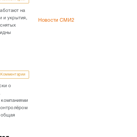
Комментарии
ски о
а
с компаниями
 контролёром
 общая
тог
аине
Комментарии
ва
окоточным