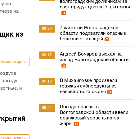
Андрей Бочаров выехал на
09:17
запад Волгоградской области
Комментарии
воздуха
В Михайловке произвели
ю погоду
09:10
говяжьи субпродукты из
вотные, и
неизвестного сырья
Погода опасна: в
09:01
Волгоградской области ввели
укрытий
оранжевый уровень из-за
жары
Комментарии
аботают на
 и укрытия,
Новости СМИ2
 снятых
видны