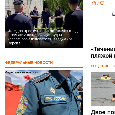
в памяти»: как проходят будни
известного следователя Владимира
Сурова
«Течени
пляжей 
ФЕДЕРАЛЬНЫЕ НОВОСТИ
ОБЩЕСТВО
0
Федеральные новости
Двое по
за неде
ОБЩЕСТВО
0
Сапёры МЧС получили статус ветеранов
СВО
Федеральные новости