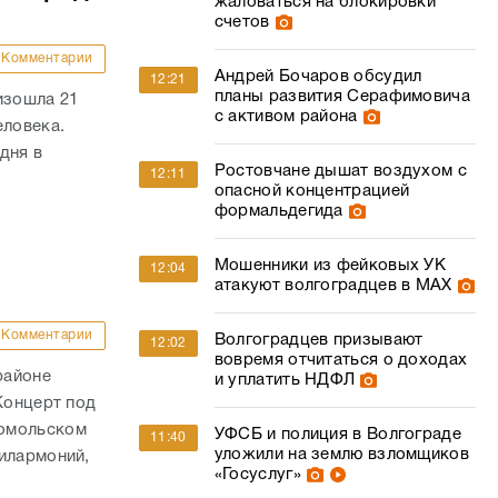
дня в
Ростовчане дышат воздухом с
12:11
опасной концентрацией
формальдегида
Мошенники из фейковых УК
12:04
атакуют волгоградцев в МАХ
Комментарии
Волгоградцев призывают
12:02
вовремя отчитаться о доходах
районе
и уплатить НДФЛ
Концерт под
сомольском
УФСБ и полиция в Волгограде
11:40
уложили на землю взломщиков
илармоний,
«Госуслуг»
«Сейчас это прекрасное
11:28
место»: Андрей Бочаров
увидел в Серафимовичском
районе изменения к лучшему
Комментарии