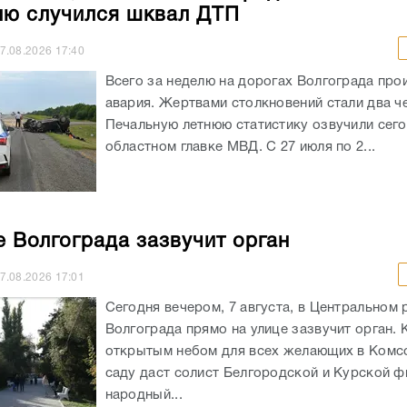
Печальную летнюю статистику озвучили сего
областном главке МВД. С 27 июля по 2...
е Волгограда зазвучит орган
7.08.2026
17:01
Сегодня вечером, 7 августа, в Центральном 
Волгограда прямо на улице зазвучит орган. 
открытым небом для всех желающих в Ком
саду даст солист Белгородской и Курской ф
народный...
зкультурника в Новоаннинском районе
ли из-за экстремальной жары
7.08.2026
16:39