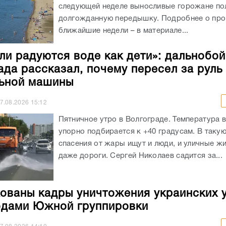
ада рассказал, почему пересел за руль
ьной машины
7.08.2026
15:12
Пятничное утро в Волгограде. Температура 
упорно подбирается к +40 градусам. В таку
спасения от жары ищут и люди, и уличные жи
даже дороги. Сергей Николаев садится за...
ованы кадры уничтожения украинских 
дами Южной группировки
7.08.2026
14:10
Бойцы подразделений беспилотных систем р
всех направлениях СВО, уничтожая блиндажи
а также живую силу противника. На кадрах,
дроноводами «Южной» группировки войск, 