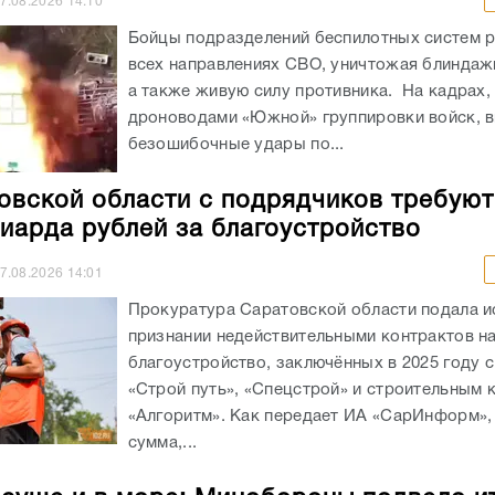
безошибочные удары по...
овской области с подрядчиков требуют
иарда рублей за благоустройство
7.08.2026
14:01
Прокуратура Саратовской области подала и
признании недействительными контрактов н
благоустройство, заключённых в 2025 году 
«Строй путь», «Спецстрой» и строительным
«Алгоритм». Как передает ИА «СарИнформ»,
сумма,...
 суше и в море: Минобороны подвело и
массированных ударов по целям на Укр
7.08.2026
13:16
Вооруженные Силы РФ за неделю нанесли д
массированных и 12 групповых ударов выс