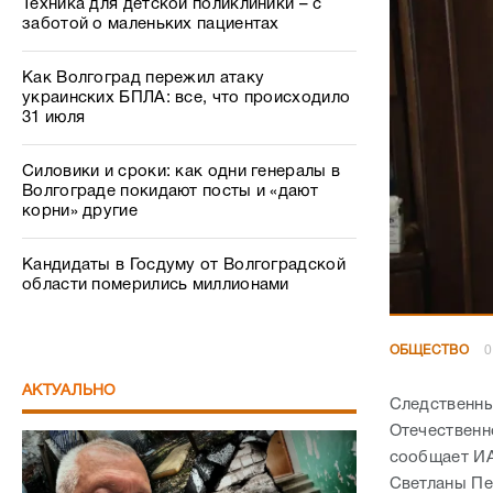
Силовики и сроки: как одни генералы в
Волгограде покидают посты и «дают
корни» другие
Кандидаты в Госдуму от Волгоградской
области померились миллионами
ОБЩЕСТВО
0
АКТУАЛЬНО
Следственны
Отечественн
сообщает ИА
Светланы Пе
руководству
доследствен
которой тща
соответству
услуг надле
Беспредел как в 90-х: в Волгограде
известный профессор пожаловался на