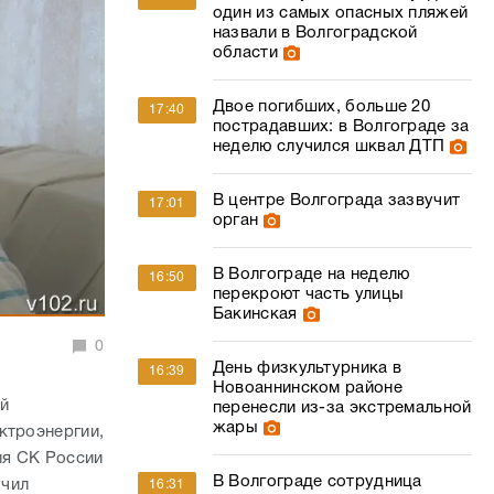
неделю случился шквал ДТП
В центре Волгограда зазвучит
17:01
орган
В Волгограде на неделю
16:50
перекроют часть улицы
Бакинская
0
День физкультурника в
16:39
Новоаннинском районе
й
перенесли из-за экстремальной
жары
ктроэнергии,
ля СК России
В Волгограде сотрудница
учил
16:31
колледжа «заработала» 2,5 млн
зовать
на заочниках
 в рамках
стных лиц
Дальше – легче? Синоптик
15:51
оммунальных
рассказал, скоро ли Волгоград
простится с 40-градусной
др
жарой