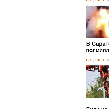
В Сарат
полмилл
ОБЩЕСТВО
0
Били на
недели 
ОБЩЕСТВО
0