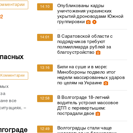
подрядчиков требуют
полмиллиарда рублей за
благоустройство
опасных
Били на суше и в море:
13:16
Минобороны подвело итог
Комментарии
недели массированных ударов
по целям на Украине
амых
-за
В Волгограде 18-летний
12:58
ане все
водитель устроил массовое
итуациях. –
ДТП с перевертышем:
пострадали двое
Волгоградцы стали чаще
лгограде
12:49
жаловаться на блокировки
счетов
Комментарии
Андрей Бочаров обсудил
12:21
планы развития Серафимовича
изошла 21
с активом района
еловека.