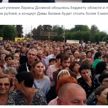
ыступление Ларисы Долиной обошлось бюджету области и г
на рублей, а концерт Димы Билана будет стоить более 5 мил