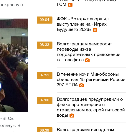
ГСМ
прекрасную
ФФК «Ротор» завершил
09:04
выступление на «Играх
Будущего 2026»
Волгоградцам заморозят
08:33
переводы из-за
подозрительных приложений
на телефоне
В течение ночи Минобороны
07:51
сбило над 15 регионами России
397 БПЛА
Волгоградцев предупредили о
07:00
фейке про диверсии с
отравлением холерой питьевой
воды
 «ВГС».
олину». В
Волгоградским виноделам
06:39