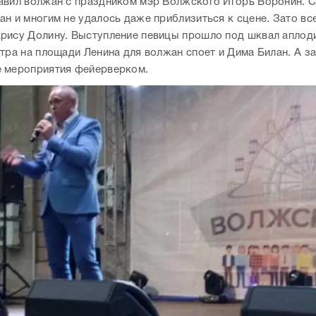
авил волжан с праздником мэр Волжского Игорь Воронин. 
ан и многим не удалось даже приблизиться к сцене. Зато вс
рису Долину. Выступление певицы прошло под шквал аплод
втра на площади Ленина для волжан споет и Дима Билан. А з
 мероприятия фейерверком.