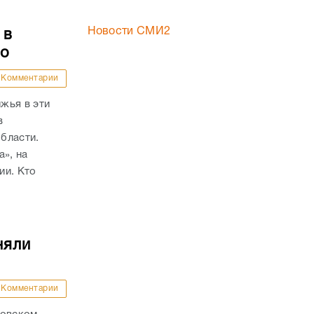
Новости СМИ2
 в
то
Комментарии
жья в эти
в
бласти.
а», на
ии. Кто
няли
Комментарии