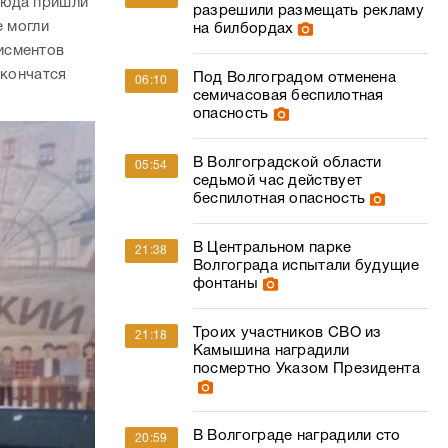
Сюда пришли
разрешили размещать рекламу
е могли
на билбордах
исментов
акончатся
Под Волгоградом отменена
06:10
семичасовая беспилотная
опасность
В Волгоградской области
05:54
седьмой час действует
беспилотная опасность
В Центральном парке
21:38
Волгограда испытали будущие
фонтаны
Троих участников СВО из
21:18
Камышина наградили
посмертно Указом Президента
В Волгограде наградили сто
20:59