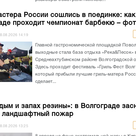
астера России сошлись в поединке: как
аде проходит чемпионат барбекю – фо
8.08.2026
14:19
Главной гастрономической площадкой Повол
выходные стала база отдыха «Река&Песок» 
Среднеахтубинском районе Волгоградской о
Здесь проходит фестиваль «Гриль Фест Волг
который прибыли лучшие гриль-матера Росс
сделает...
 дым и запах резины»: в Волгограде зас
 ландшафтный пожар
8.08.2026
13:25