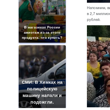
Напомним, в
в 2,7 миллио
рублей.
В магазинах России
ажиотаж из-за этого
продукта: что купить?
СМИ: В Химках на
полицейскую
машину напали и
подожгли.