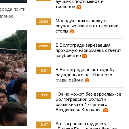
лучших спортсменов и
тренеров
орода почти
лионов
Молодую волгоградку с
20:24
опухолью спасли от паралича
стопы
В Волгограде зарезавшая
20:03
прохожую наркоманка ответит
за убийство
В Волгограде решат судьбу
19:31
осужденного на 10 лет экс-
главы района
«Он не может без взрослых»: в
19:22
Волгоградской области
разыскивают 17-летнего
Владислава Косакова
Волгоградка отсудила у
18:47