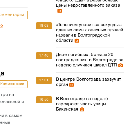
«Яндекс.Еды» в разы больше
цены недоставленного заказа
омментарии
«Течением уносит за секунды»:
18:03
02
один из самых опасных пляжей
назвали в Волгоградской
области
Двое погибших, больше 20
17:40
пострадавших: в Волгограде за
неделю случился шквал ДТП
да
В центре Волгограда зазвучит
17:01
Комментарии
орган
отря на
В Волгограде на неделю
16:50
иональной и
перекроют часть улицы
Бакинская
ий в самом
енные