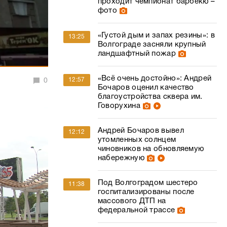
проходит чемпионат барбекю –
фото
«Густой дым и запах резины»: в
13:25
Волгограде засняли крупный
ландшафтный пожар
«Всё очень достойно»: Андрей
12:57
0
Бочаров оценил качество
благоустройства сквера им.
Говорухина
Андрей Бочаров вывел
12:12
утомленных солнцем
чиновников на обновляемую
набережную
Под Волгоградом шестеро
11:38
госпитализированы после
массового ДТП на
федеральной трассе