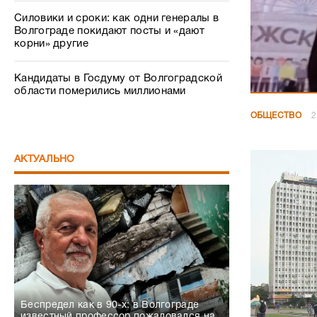
Силовики и сроки: как одни генералы в
Волгограде покидают посты и «дают
корни» другие
Кандидаты в Госдуму от Волгоградской
области померились миллионами
ОБЩЕСТВО
2
АКТУАЛЬНО
Беспредел как в 90-х: в Волгограде
известный профессор пожаловался на