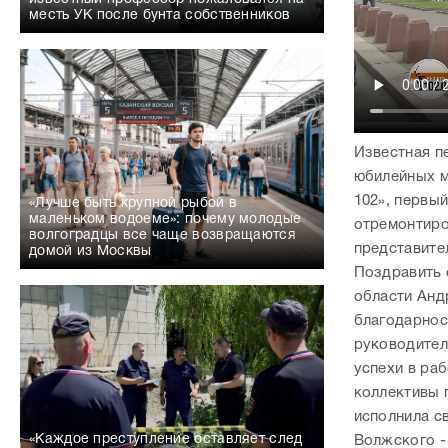
месть УК после бунта собственников
Известная п
юбилейных м
102», первы
«Лучше быть крупной рыбой в
маленьком водоеме»: почему молодые
отремонтиро
волгоградцы все чаще возвращаются
представите
домой из Москвы
Поздравить 
области Анд
благодарнос
руководител
успехи в ра
коллективы 
исполнила св
«Каждое преступление оставляет след
Волжского -