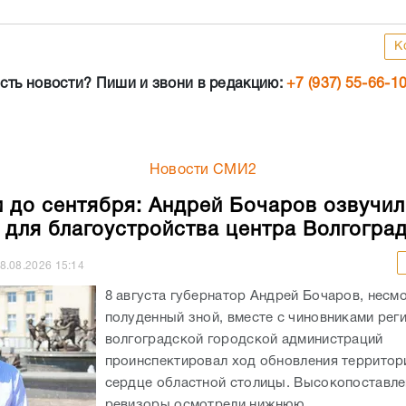
К
сть новости? Пиши и звони в редакцию:
+7 (937) 55-66-1
Новости СМИ2
 до сентября: Андрей Бочаров озвучил
 для благоустройства центра Волгогра
8.08.2026
15:14
8 августа губернатор Андрей Бочаров, несм
полуденный зной, вместе с чиновниками рег
волгоградской городской администраций
проинспектировал ход обновления территор
сердце областной столицы. Высокопоставл
ревизоры осмотрели нижнюю...