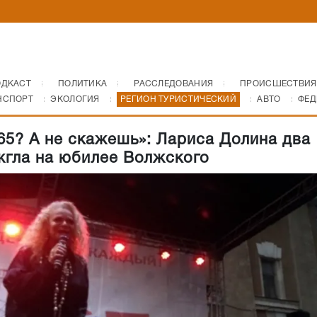
ОДКАСТ
ПОЛИТИКА
РАССЛЕДОВАНИЯ
ПРОИСШЕСТВИЯ
НСПОРТ
ЭКОЛОГИЯ
РЕГИОН ТУРИСТИЧЕСКИЙ
АВТО
ФЕД
65? А не скажешь»: Лариса Долина два
жгла на юбилее Волжского