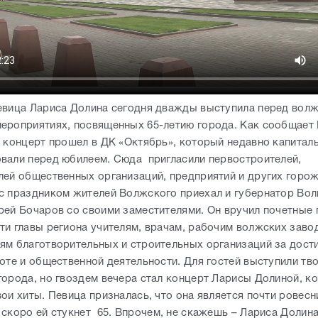
евица Лариса Долина сегодня дважды выступила перед волж
ероприятиях, посвященных 65-летию города. Как сообщает
й концерт прошел в ДК «Октябрь», который недавно капитал
вали перед юбилеем. Сюда пригласили первостроителей,
лей общественных организаций, предприятий и других горож
с праздником жителей Волжского приехал и губернатор Вол
рей Бочаров со своими заместителями. Он вручил почетные 
ти главы региона учителям, врачам, рабочим волжских заво
ям благотворительных и строительных организаций за дост
боте и общественной деятельности. Для гостей выступили тв
города, но гвоздем вечера стал концерт Ларисы Долиной, к
ои хиты. Певица призналась, что она является почти ровесн
 скоро ей стукнет 65. Впрочем, не скажешь – Лариса Долин