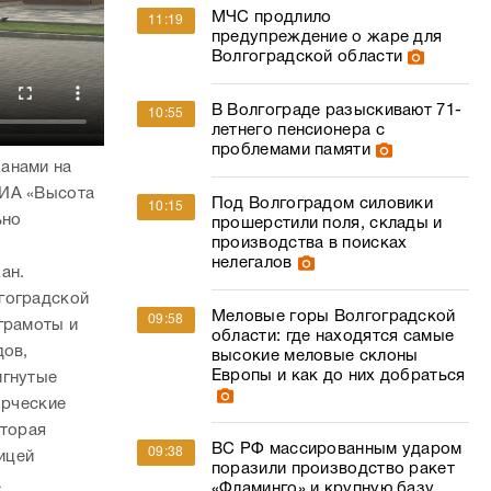
МЧС продлило
11:19
предупреждение о жаре для
Волгоградской области
В Волгограде разыскивают 71-
10:55
летнего пенсионера с
проблемами памяти
анами на
 ИА «Высота
Под Волгоградом силовики
10:15
ьно
прошерстили поля, склады и
производства в поисках
нелегалов
ан.
гоградской
Меловые горы Волгоградской
09:58
грамоты и
области: где находятся самые
дов,
высокие меловые склоны
Европы и как до них добраться
игнутые
орческие
оторая
ВС РФ массированным ударом
09:38
ицей
поразили производство ракет
а
«Фламинго» и крупную базу