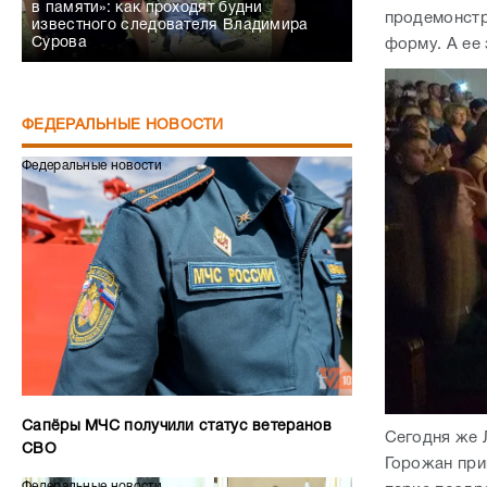
в памяти»: как проходят будни
продемонстр
известного следователя Владимира
Сурова
форму. А ее 
ФЕДЕРАЛЬНЫЕ НОВОСТИ
Федеральные новости
Сапёры МЧС получили статус ветеранов
Сегодня же 
СВО
Горожан при
Федеральные новости