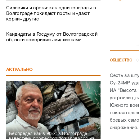
Силовики и сроки: как одни генералы в
Волгограде покидают посты и «дают
корни» другие
Кандидаты в Госдуму от Волгоградской
области померились миллионами
ОБЩЕСТВО
0
АКТУАЛЬНО
Сесть за шт
Су-24МР уда
ИА “Высота 
устроили дл
Южного воен
показательно
боевых само
снаряжения
Беспредел как в 90-х: в Волгограде
известный профессор пожаловался на