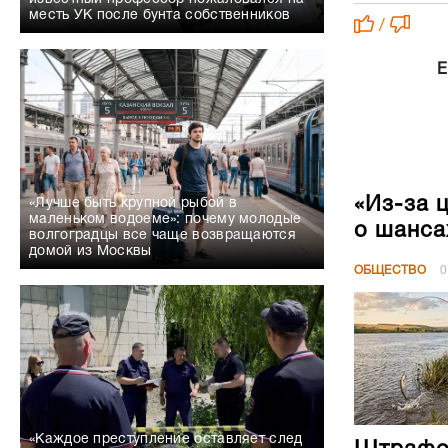
месть УК после бунта собственников
/
Е
«Из-за 
«Лучше быть крупной рыбой в
маленьком водоеме»: почему молодые
о шанса
волгоградцы все чаще возвращаются
домой из Москвы
ОБЩЕСТВО
0
«Каждое преступление оставляет след