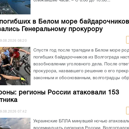
ближайшие часы. – С 8:00 до 10:00...
погибших в Белом море байдарочнико
ались Генеральному прокурору
9.08.2026
08:20
Спустя год после трагедии в Белом море ро
погибших байдарочников из Волгограда нас
возобновлении уголовного дела. После отве
прокурора, назвавшего решение о его прек
законным и обоснованным, волгоградцы обра
оны: регионы России атаковали 153
тника
9.08.2026
07:42
Украинские БПЛА минувшей ночью атаковал
восемнадцать регионов России. Волгоградск