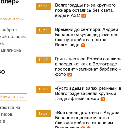
ролер»
Волгоградцы из-за крупного
16:21
пожара остались без света,
воды и АЗС
Комментарии
Времени до сентября: Андрей
р забрал
15:14
Бочаров озвучил дедлайн для
кой области.
благоустройства центра
на
Волгограда
й миллиона
Гриль-мастера России сошлись
14:19
в поединке: как в Волгограде
проходит чемпионат барбекю –
со
фото
«Густой дым и запах резины»: в
13:25
Волгограде засняли крупный
Комментарии
ландшафтный пожар
гаются на
«Всё очень достойно»: Андрей
12:57
тиков,
Бочаров оценил качество
е в
благоустройства сквера им.