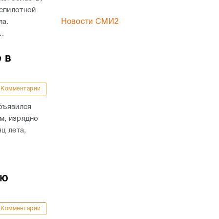
еспилотной
ла.
Новости СМИ2
.
 в
Комментарии
объявился
м, изрядно
ц лета,
ую
Комментарии