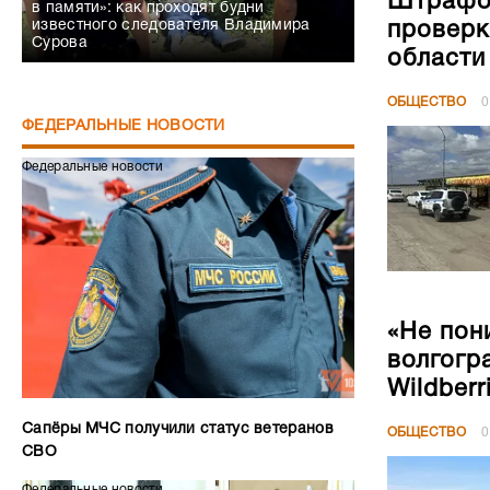
Штрафов
в памяти»: как проходят будни
известного следователя Владимира
проверк
Сурова
области
ОБЩЕСТВО
0
ФЕДЕРАЛЬНЫЕ НОВОСТИ
Федеральные новости
«Не пон
волгогр
Wildberr
Сапёры МЧС получили статус ветеранов
ОБЩЕСТВО
0
СВО
Федеральные новости