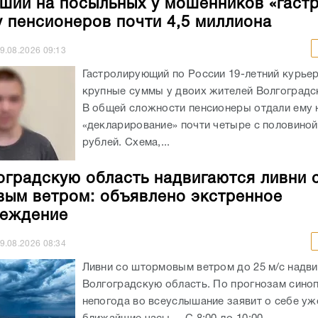
ший на посыльных у мошенников «гаст
у пенсионеров почти 4,5 миллиона
9.08.2026
09:13
Гастролирующий по России 19-летний курье
крупные суммы у двоих жителей Волгоградс
В общей сложности пенсионеры отдали ему 
«декларирование» почти четыре с половино
рублей. Схема,...
оградскую область надвигаются ливни 
ым ветром: объявлено экстренное
реждение
9.08.2026
08:34
Ливни со штормовым ветром до 25 м/с надви
Волгоградскую область. По прогнозам синоп
непогода во всеуслышание заявит о себе уж