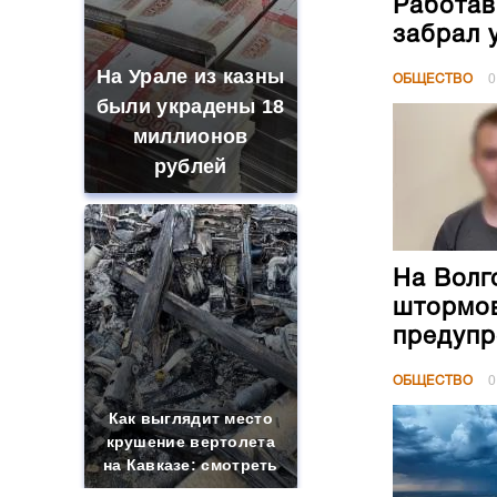
Работав
забрал 
На Урале из казны
ОБЩЕСТВО
0
были украдены 18
миллионов
рублей
На Волг
штормов
предуп
ОБЩЕСТВО
0
Как выглядит место
крушение вертолета
на Кавказе: смотреть