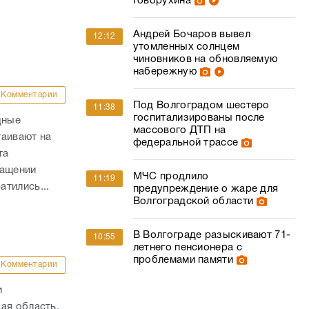
Говорухина
Андрей Бочаров вывел
12:12
утомленных солнцем
в
чиновников на обновляемую
набережную
Комментарии
Под Волгоградом шестеро
11:38
госпитализированы после
дные
массового ДТП на
таивают на
федеральной трассе
та
ращении
МЧС продлило
11:19
тились...
предупреждение о жаре для
Волгоградской области
В Волгограде разыскивают 71-
10:55
летнего пенсионера с
проблемами памяти
Комментарии
и
ая область,