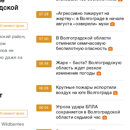
ые
дской
«Агрессивно пикирует на
07:28
жертву»: в Волгограде в начале
августа «озверели» мухи
Комментарии
вский район,
В Волгоградской области
07:00
отменили семичасовую
гом
беспилотную опасность
лов не
но даже за
Жаре – баста? Волгоградскую
06:48
область ждет резкое
изменение погоды
Крупные пожары испортили
06:28
воздух на юге Волгограда
т
Угроза удара БПЛА
06:04
сохраняется в Волгоградской
Комментарии
области седьмой час
Wildberries