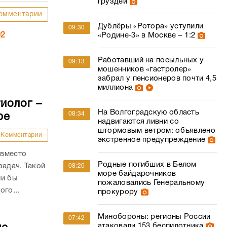
груздей
омментарии
Дублёры «Ротора» уступили
09:30
02
«Родине‑3» в Москве – 1:2
Работавший на посыльных у
09:13
мошенников «гастролер»
забрал у пенсионеров почти 4,5
миллиона
иолог –
На Волгоградскую область
08:34
ре
надвигаются ливни со
штормовым ветром: объявлено
Комментарии
экстренное предупреждение
 вместо
Родные погибших в Белом
задач. Такой
08:20
море байдарочников
ли бы
пожаловались Генеральному
го...
прокурору
Минобороны: регионы России
07:42
атаковали 153 беспилотника