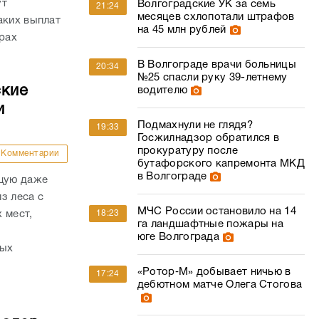
ут
Волгоградские УК за семь
21:24
месяцев схлопотали штрафов
аких выплат
на 45 млн рублей
трах
В Волгограде врачи больницы
20:34
№25 спасли руку 39-летнему
ские
водителю
и
Подмахнули не глядя?
19:33
Госжилнадзор обратился в
прокуратуру после
Комментарии
бутафорского капремонта МКД
в Волгограде
ящую даже
з леса с
МЧС России остановило на 14
 мест,
18:23
га ландшафтные пожары на
юге Волгограда
рых
«Ротор‑М» добывает ничью в
17:24
дебютном матче Олега Стогова