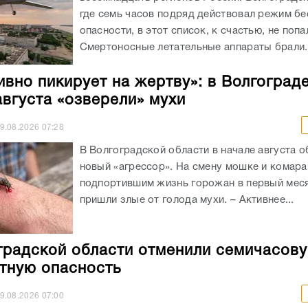
где семь часов подряд действовал режим б
опасности, в этот список, к счастью, не попа
Смертоносные летательные аппараты брали..
ивно пикирует на жертву»: в Волгограде
августа «озверели» мухи
9.08.2026
07:28
В Волгоградской области в начале августа 
новый «агрессор». На смену мошке и комара
подпортившим жизнь горожан в первый меся
пришли злые от голода мухи. – Активнее...
градской области отменили семичасов
тную опасность
9.08.2026
07:00