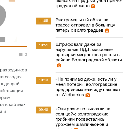
шансах на щедрый улов при 40-
градусной жаре
Экстремальный обгон на
11:05
трассе отправил в больницу
пятерых волгоградцев
Штрафовали даже за
10:51
нарушение ПДД: массовые
0
проверки мигрантов прошли в
районе Волгоградской области
-разведчиков
ли сегодня
«Не понимаю даже, есть ли у
10:13
ых дверей
меня потери»: волгоградские
предприниматели ждут выплат
ой авиации
от Wildberries
 время
та в кабинах
«Они разве не высохли на
09:48
и и
солнце?»: волгоградские
грибники похвастались
урожаем шампиньонов и