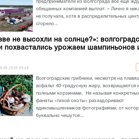
предприниматели из Волгограда все еще жд
обещанных компанией выплат. – Лично я ник
не получала, хотя в распределительных цен
сгорело...
зве не высохли на солнце?»: волгоград
и похвастались урожаем шампиньонов 
9.08.2026
09:48
Волгоградские грибники, несмотря на плав
асфальт 40-градусную жару, возвращаются и
полными корзинами. Не называя конкретных
фанаты «тихой охоты» раззадоривают
единомышленников фотографиями, от кото
буквально чешутся...