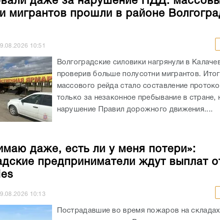
али даже за нарушение ПДД: массов
и мигрантов прошли в районе Волгогра
9.08.2026
10:51
Волгоградские силовики нагрянули в Калаче
проверив больше полусотни мигрантов. Ито
массового рейда стало составление протоко
только за незаконное пребывание в стране, 
нарушение Правил дорожного движения....
имаю даже, есть ли у меня потери»:
адские предприниматели ждут выплат о
ies
9.08.2026
10:13
Пострадавшие во время пожаров на складах 