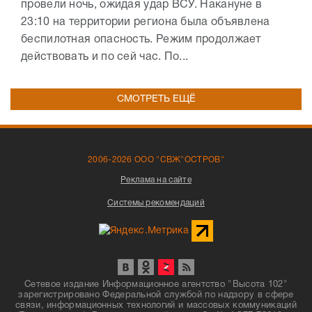
провели ночь, ожидая удар ВСУ. Накануне в
23:10 на территории региона была объявлена
беспилотная опасность. Режим продолжает
действовать и по сей час. По...
СМОТРЕТЬ ЕЩЁ
2006-2026 ООО "СВЖ"ОСТРОВ"
Реклама на сайте
Системы рекомендаций
Сетевое издание Информационное агентство "Высота 102"
зарегистрировано Федеральной службой по надзору в сфере
связи, информационных технологий и массовых коммуникаций