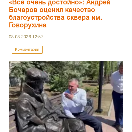
«Всё очень достойно»: Андрей
Бочаров оценил качество
благоустройства сквера им.
Говорухина
08.08.2026
12:57
Комментарии