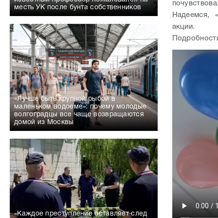
почувствов
месть УК после бунта собственников
Надеемся, «
акции.
Подробности
«Лучше быть крупной рыбой в
маленьком водоеме»: почему молодые
волгоградцы все чаще возвращаются
домой из Москвы
«Каждое преступление оставляет след