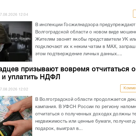
7.08.2026
12:04
В инспекции Госжилнадзора предупреждают
Волгоградской области о новом виде мошен
Жителям звонят якобы представители УК ил
подключают их к неким чатам в МАХ, запраш
этом подтверждение личных данных....
адцев призывают вовремя отчитаться о
 и уплатить НДФЛ
Комме
7.08.2026
12:02
В Волгоградской области продолжается де
кампания. В УФСН России по региону напомн
отчитаться о полученных доходах должны те
недвижимость или ценные бумаги, получил 
подарок, выиграл в...