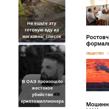
Не ешьте эту
готовую еду из
магазина: список
Ростовч
формал
ОБЩЕСТВО
0
В ОАЭ произошло
жестокое
убийство
криптомиллионера
Мошенни