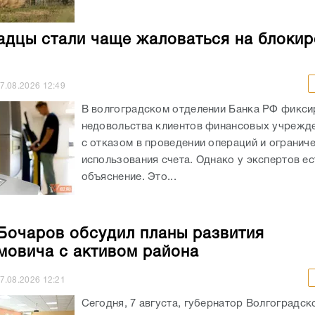
адцы стали чаще жаловаться на блокир
7.08.2026
12:49
В волгоградском отделении Банка РФ фикси
недовольства клиентов финансовых учрежде
с отказом в проведении операций и огранич
использования счета. Однако у экспертов ес
объяснение. Это...
Бочаров обсудил планы развития
овича с активом района
7.08.2026
12:21
Сегодня, 7 августа, губернатор Волгоградск