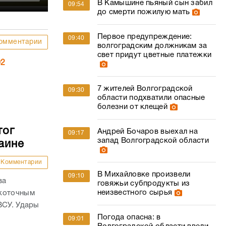
В Камышине пьяный сын забил
09:54
до смерти пожилую мать
Первое предупреждение:
09:40
омментарии
волгоградским должникам за
свет придут цветные платежки
02
7 жителей Волгоградской
09:30
области подхватили опасные
болезни от клещей
тог
Андрей Бочаров выехал на
09:17
запад Волгоградской области
аине
Комментарии
В Михайловке произвели
09:10
ва
говяжьи субпродукты из
неизвестного сырья
окоточным
ВСУ. Удары
Погода опасна: в
09:01