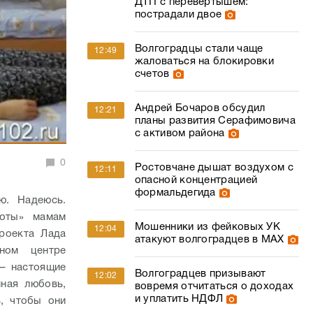
ДТП с перевертышем:
пострадали двое
Волгоградцы стали чаще
12:49
жаловаться на блокировки
счетов
Андрей Бочаров обсудил
12:21
планы развития Серафимовича
с активом района
0
Ростовчане дышат воздухом с
12:11
опасной концентрацией
формальдегида
ю. Надеюсь.
соты» мамам
Мошенники из фейковых УК
12:04
роекта Лада
атакуют волгоградцев в МАХ
нном центре
 – настоящие
Волгоградцев призывают
12:02
мная любовь,
вовремя отчитаться о доходах
и уплатить НДФЛ
, чтобы они