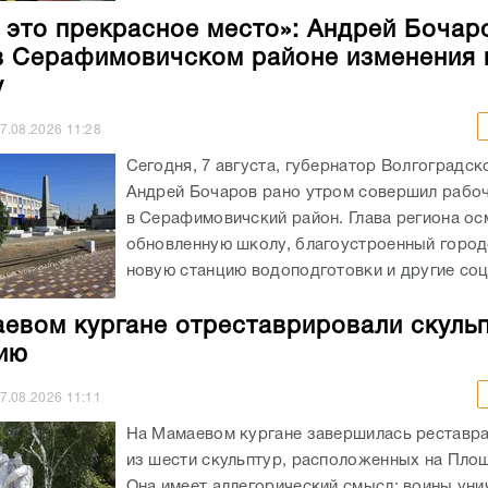
 это прекрасное место»: Андрей Бочар
в Серафимовичском районе изменения 
у
7.08.2026
11:28
Сегодня, 7 августа, губернатор Волгоградск
Андрей Бочаров рано утром совершил рабо
в Серафимовичский район. Глава региона ос
обновленную школу, благоустроенный город
новую станцию водоподготовки и другие соц
евом кургане отреставрировали скульп
ию
7.08.2026
11:11
На Мамаевом кургане завершилась реставр
из шести скульптур, расположенных на Площ
Она имеет аллегорический смысл: воины ун