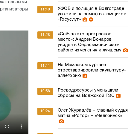
кательными.
УФСБ и полиция в Волгограде
организаторы
11:40
уложили на землю взломщиков
«Госуслуг»
«Сейчас это прекрасное
11:28
место»: Андрей Бочаров
увидел в Серафимовичском
районе изменения к лучшему
На Мамаевом кургане
11:11
отреставрировали скульптуру-
аллегорию
Росводресурсы уменьшили
10:58
сбросы на Волжской ГЭС
Олег Журавлёв – главный судья
10:24
матча «Ротор» – «Челябинск»