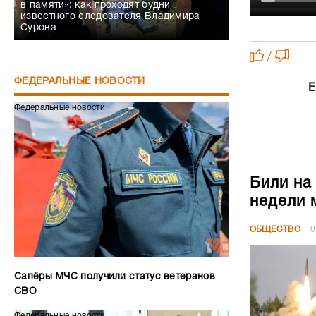
в памяти»: как проходят будни
известного следователя Владимира
Сурова
/
ФЕДЕРАЛЬНЫЕ НОВОСТИ
Е
Федеральные новости
Били на
недели 
ОБЩЕСТВО
0
Сапёры МЧС получили статус ветеранов
СВО
Федеральные новости