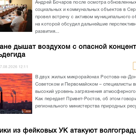
Андрей Бочаров после осмотра обновленны
социальных и коммунальных объектов в Се
провел встречу с активом муниципального о
на которой обсудил дальнейшие перспектив
развития...
ане дышат воздухом с опасной концен
ьдегида
7.08.2026
12:11
В двух жилых микрорайонах Ростова-на-Дон
Советском и Первомайском – специалисты 
высокий уровень загрязнения атмосферного
Как передает Привет-Ростов, об этом говори
регионального министерства природных ресу
ки из фейковых УК атакуют волгоград