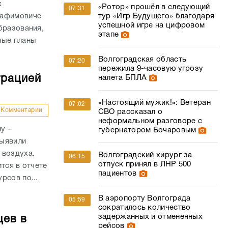
х
«Ротор» прошёл в следующий
07:31
рафимовиче
тур «Игр Будущего» благодаря
успешной игре на цифровом
бразования,
этапе
ные планы
Волгоградская область
07:20
пережила 9-часовую угрозу
трацией
налета БПЛА
«Настоящий мужик!»: Ветеран
07:02
Комментарии
СВО рассказал о
неформальном разговоре с
у –
губернатором Бочаровым
выявили
 воздуха.
Волгоградский хирург за
06:15
отпуск принял в ЛНР 500
тся в отчете
пациентов
рсов по...
В аэропорту Волгограда
05:59
сократилось количество
задержанных и отмененных
цев в
рейсов