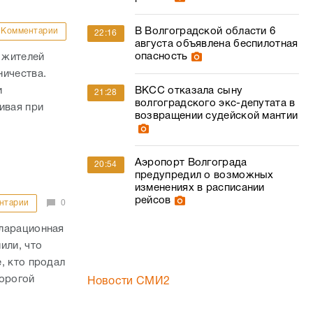
В Волгоградской области 6
Комментарии
22:16
августа объявлена беспилотная
опасность
 жителей
ничества.
и
ВКСС отказала сыну
21:28
волгоградского экс-депутата в
ивая при
возвращении судейской мантии
Аэропорт Волгограда
20:54
предупредил о возможных
изменениях в расписании
рейсов
нтарии
0
кларационная
или, что
, кто продал
дорогой
Новости СМИ2