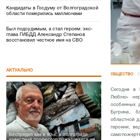
Кандидаты в Госдуму от Волгоградской
области померились миллионами
Был подсудимым, а стал героем: экс-
глава ГИБДД Александр Степанов
восстановил честное имя на СВО
АКТУАЛЬНО
ОБЩЕСТВО
2
Сегодня в 
Люблю» нер
особенных 
Бугрина, б
областной д
героини, ве
самопожерт
Беспредел как в 90-х: в Волгограде
известный профессор пожаловался на