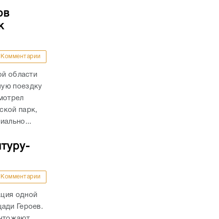
ов
к
Комментарии
ой области
чую поездку
мотрел
ской парк,
иально...
туру-
Комментарии
ация одной
ади Героев.
ичтожают