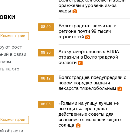
Волгоградской области ввели
оранжевый уровень из-за
жары
овки
Волгоградстат насчитал в
08:50
регионе почти 99 тысяч
Комментарии
строителей
руют рост
Атаку смертоносных БПЛА
08:30
ний в связи
отразили в Волгоградской
ением
области
ть на это
Волгоградцев предупредили о
08:12
новом порядке выдачи
лекарств тяжелобольным
«Голыми на улицу лучше не
08:05
выходить»: врач дала
действенные советы для
спасения от испепеляющего
Комментарии
солнца
ой области