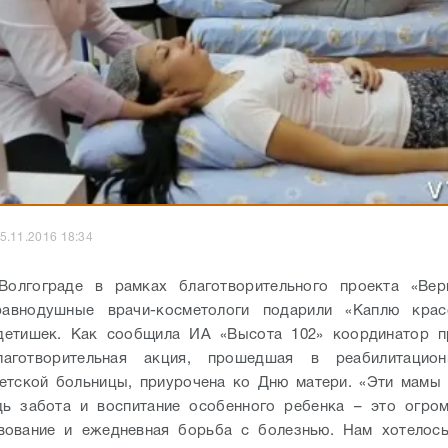
5.11.2016 18:34
Волгограде в рамках благотворительного проекта «Вер
авнодушные врачи-косметологи подарили «Каплю кра
детишек. Как сообщила ИА «Высота 102» координатор п
лаготворительная акция, прошедшая в реабилитацио
етской больницы, приурочена ко Дню матери. «Эти мамы
дь забота и воспитание особенного ребенка – это огро
вование и ежедневная борьба с болезнью. Нам хотелось