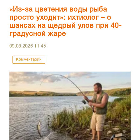
«Из-за цветения воды рыба
просто уходит»: ихтиолог – о
шансах на щедрый улов при 40-
градусной жаре
09.08.2026
11:45
Комментарии