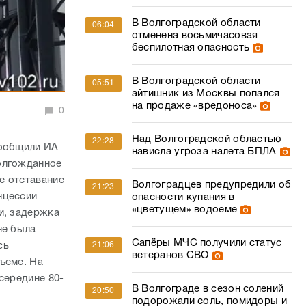
В Волгоградской области
06:04
отменена восьмичасовая
беспилотная опасность
В Волгоградской области
05:51
айтишник из Москвы попался
на продаже «вредоноса»
0
Над Волгоградской областью
22:28
сообщили ИА
нависла угроза налета БПЛА
долгожданное
е отставание
Волгоградцев предупредили об
21:23
нцессии
опасности купания в
«цветущем» водоеме
и, задержка
не была
Сапёры МЧС получили статус
сь
21:06
ветеранов СВО
ъеме. На
середине 80-
В Волгограде в сезон солений
20:50
подорожали соль, помидоры и