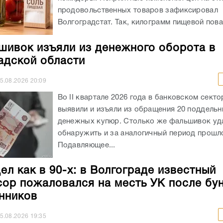
продовольственных товаров зафиксировал
Волгоградстат. Так, килограмм пищевой пова
шивок изъяли из денежного оборота в
адской области
5.08.2026
20:09
Во II квартале 2026 года в банковском секто
выявили и изъяли из обращения 20 поддель
денежных купюр. Столько же фальшивок уд
обнаружить и за аналогичный период прошло
Подавляющее...
ел как в 90-х: в Волгограде известный
ор пожаловался на месть УК после бу
нников
5.08.2026
19:35