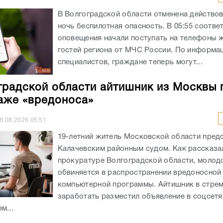
В Волгоградской области отменена действо
ночь беспилотная опасность. В 05:55 соотв
оповещения начали поступать на телефоны 
гостей региона от МЧС России. По информа
специалистов, граждане теперь могут...
градской области айтишник из Москвы 
аже «вредоноса»
6.08.2026
05:51
19-летний житель Московской области пред
Калачевским районным судом. Как рассказа
прокуратуре Волгоградской области, молод
обвиняется в распространении вредоносной
компьютерной программы. Айтишник в стре
заработать разместил объявление в соцсетя
м...