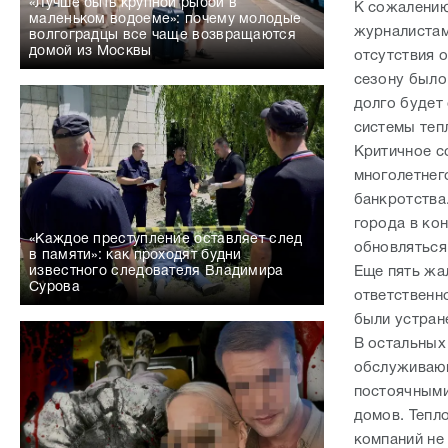
«Лучше быть крупной рыбой в
К сожалению
маленьком водоеме»: почему молодые
журналистам
волгоградцы все чаще возвращаются
домой из Москвы
отсутствия о
сезону было
долго будет
системы теп
Критичное с
многолетнег
банкротства
города в ко
«Каждое преступление оставляет след
обновляться
в памяти»: как проходят будни
Еще пять жа
известного следователя Владимира
Сурова
ответственн
были устране
В остальных
обслуживающ
постоячными
домов. Тепл
компаний не