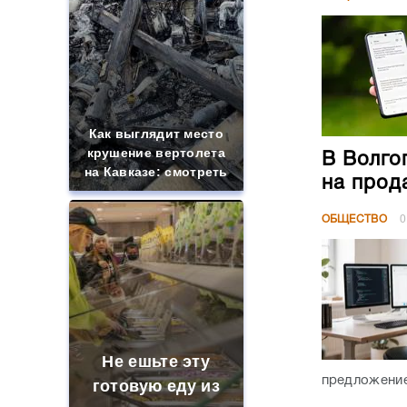
Как выглядит место
крушение вертолета
В Волго
на Кавказе: смотреть
на прод
ОБЩЕСТВО
0
Не ешьте эту
предложение
готовую еду из