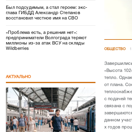
Был подсудимым, а стал героем: экс-
глава ГИБДД Александр Степанов
восстановил честное имя на СВО
«Проблема есть, а решения нет»:
предприниматели Волгограда теряют
миллионы из-за атак ВСУ на склады
Wildberries
ОБЩЕСТВО
1
Завершились
«Высота 102
АКТУАЛЬНО
тепло. Одна
от плана. С
теплоснабже
с подачей т
связана с п
завершаются
данном учас
х годов про