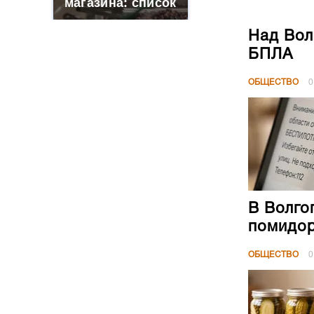
магазина: список
Над Вол
БПЛА
ОБЩЕСТВО
0
В Волго
помидор
ОБЩЕСТВО
0