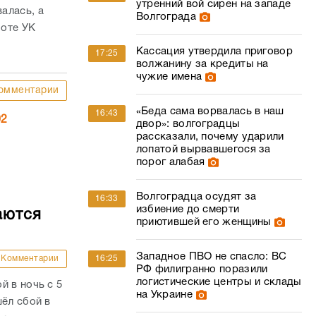
утренний вой сирен на западе
алась, а
Волгограда
боте УК
Кассация утвердила приговор
17:25
волжанину за кредиты на
чужие имена
омментарии
«Беда сама ворвалась в наш
16:43
02
двор»: волгоградцы
рассказали, почему ударили
лопатой вырвавшегося за
порог алабая
Волгоградца осудят за
16:33
избиение до смерти
аются
приютившей его женщины
Западное ПВО не спасло: ВС
Комментарии
16:25
РФ филигранно поразили
логистические центры и склады
й в ночь с 5
на Украине
шёл сбой в