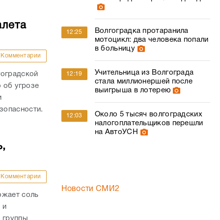
алета
Волгоградка протаранила
12:25
мотоцикл: два человека попали
в больницу
Комментарии
Учительница из Волгограда
гоградской
12:19
стала миллионершей после
о об угрозе
выигрыша в лотерею
и
зопасности.
Около 5 тысяч волгоградских
12:03
налогоплательщиков перешли
на АвтоУСН
,
Комментарии
Новости СМИ2
ожает соль
 и
и группы