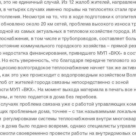
, это не единичный случай. Из 12 жалоб жителей, направле
, в четырех случаях именно порывы на теплосетях стали пр
топления. Несмотря на то, что в ходе подготовки к отопите
 обновлено около 20 км сетей, проблема высокого износа т
 одной из самых актуальных в тепловом хозяйстве города. И
лоснабжения, в том числе и трубопроводов, составляет бол
остояние коммунального городского хозяйства – прямой рез
о недостатка финансирования, приведшего МУП «ВКХ» в сос
. Но есть уверенность, что благодаря передаче теплового х
нцессию волгоградское теплоснабжение начнет так же актив
, как это уже происходит с водопроводным хозяйством Вол
лоб от жителей города связаны непосредственно с зоной
ости МУП «ВКХ». На момент выхода материала в печать все 
ны, и тепло подается в дома без перебоев.
 случаях проблема связана уже с работой управляющих ком
их проблемные дома, точнее – с так называемыми локаль
 регулировками системы теплоснабжения внутри многоква
о в дома было подано вовремя, однако специалисты управл
 смогли своевременно провести работы на внутридомовых се