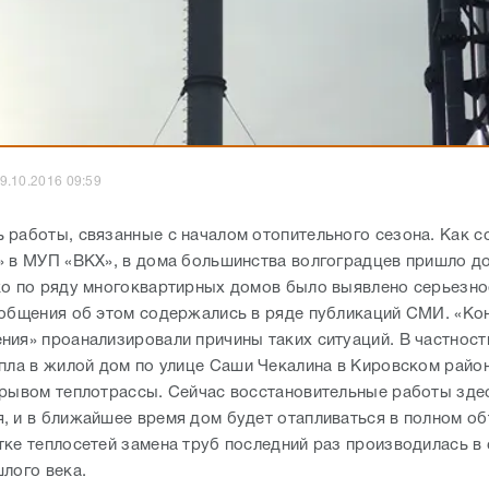
9.10.2016 09:59
 работы, связанные с началом отопительного сезона. Как 
» в МУП «ВКХ», в дома большинства волгоградцев пришло 
ко по ряду многоквартирных домов было выявлено серьезно
ообщения об этом содержались в ряде публикаций СМИ. «Ко
ния» проанализировали причины таких ситуаций. В частност
епла в жилой дом по улице Саши Чекалина в Кировском райо
орывом теплотрассы. Сейчас восстановительные работы зде
, и в ближайшее время дом будет отапливаться в полном об
тке теплосетей замена труб последний раз производилась в 
шлого века.