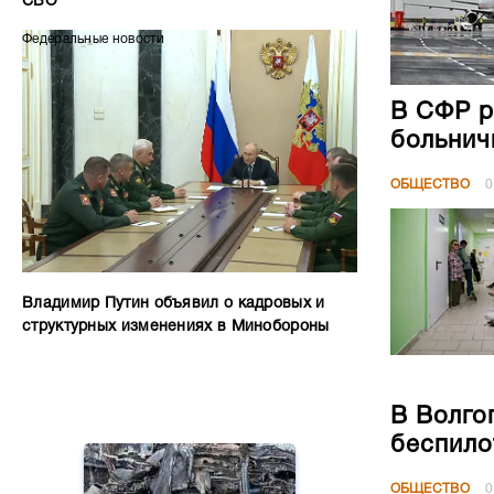
СВО
Федеральные новости
В СФР р
больнич
ОБЩЕСТВО
0
Владимир Путин объявил о кадровых и
структурных изменениях в Минобороны
В Волго
беспило
ОБЩЕСТВО
0