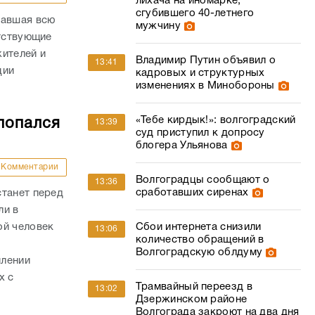
лихача на иномарке,
сгубившего 40-летнего
вавшая всю
мужчину
етствующие
жителей и
Владимир Путин объявил о
13:41
ции
кадровых и структурных
изменениях в Минобороны
«Тебе кирдык!»: волгоградский
попался
13:39
суд приступил к допросу
блогера Ульянова
Комментарии
Волгоградцы сообщают о
13:36
сработавших сиренах
станет перед
ли в
ой человек
Сбои интернета снизили
13:06
количество обращений в
Волгоградскую облдуму
млении
х с
Трамвайный переезд в
13:02
Дзержинском районе
Волгограда закроют на два дня