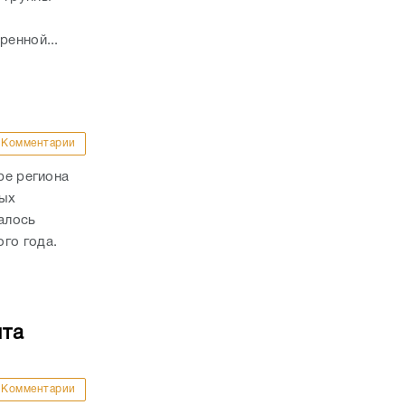
ренной...
Комментарии
ре региона
ных
алось
го года.
нта
Комментарии