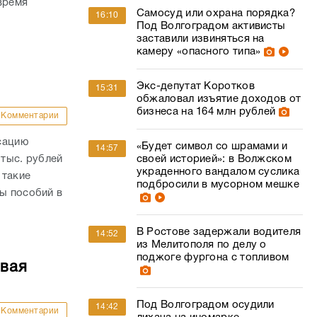
время
Самосуд или охрана порядка?
16:10
Под Волгоградом активисты
заставили извиняться на
камеру «опасного типа»
Экс-депутат Коротков
15:31
обжаловал изъятие доходов от
бизнеса на 164 млн рублей
Комментарии
сацию
«Будет символ со шрамами и
14:57
 тыс. рублей
своей историей»: в Волжском
украденного вандалом суслика
 такие
подбросили в мусорном мешке
ны пособий в
В Ростове задержали водителя
14:52
из Мелитополя по делу о
поджоге фургона с топливом
овая
Под Волгоградом осудили
14:42
Комментарии