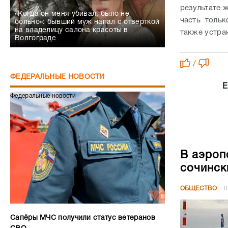
результате ж
«Когда он меня убивал, было не
часть тольк
больно»: бывший муж напал с отверткой
на владелицу салона красоты в
также устра
Волгограде
/
ФЕДЕРАЛЬНЫЕ НОВОСТИ
Е
Федеральные новости
В аэроп
сочинск
ОБЩЕСТВО
0
Сапёры МЧС получили статус ветеранов