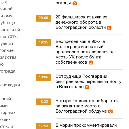
нных
огурцы
ичиной
льному
20 фальшивок изъяли из
20:09
денежного оборота в
руб еще
Волгоградской области
знос всей
ьше 70%.
Беспредел как в 90-х: в
19:35
ультат
Волгограде известный
тояние
профессор пожаловался на
месть УК после бунта
озяйства
собственников
но
гограда.
Сотрудница Росгвардии
19:06
быстрее всех переплыла Волгу
неполадки
в Волгограде
паний,
Четыре кандидата поборются
18:33
ными
за вакантное место в
Волгоградской облдуме
ртирных
яющих
В мэрии прокомментировали
тях. В
17:53