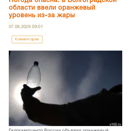
Погода опасна: в Волгоградской
области ввели оранжевый
уровень из-за жары
07.08.2026
09:01
Комментарии