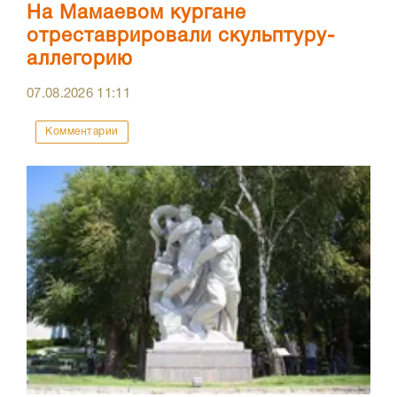
На Мамаевом кургане
отреставрировали скульптуру-
аллегорию
07.08.2026
11:11
Комментарии