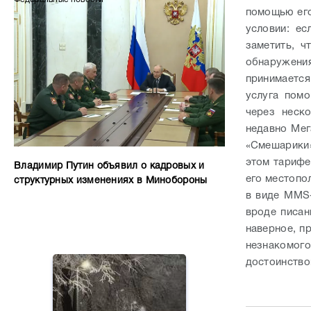
помощью его
условии: е
заметить, ч
обнаружения
принимается
услуга пом
через неск
недавно Мег
«Смешарики»
этом тарифе
Владимир Путин объявил о кадровых и
его местопо
структурных изменениях в Минобороны
в виде ММS
вроде писан
наверное, п
незнакомого
достоинство