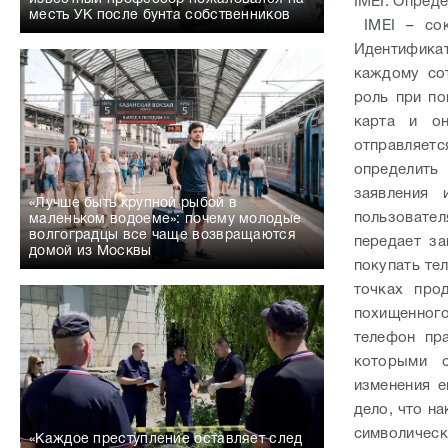
IMEI. Опреде
месть УК после бунта собственников
IMEI – сокр
Идентификат
каждому сот
роль при по
карта и он
отправляетс
определить
заявления 
«Лучше быть крупной рыбой в
пользовате
маленьком водоеме»: почему молодые
волгоградцы все чаще возвращаются
передает за
домой из Москвы
покупать те
точках про
похищенног
телефон пр
которыми с
изменения е
дело, что н
символичес
«Каждое преступление оставляет след