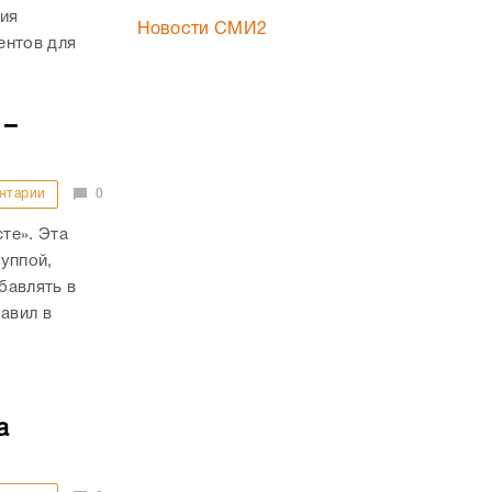
ния
Новости СМИ2
ентов для
 –
нтарии
0
те». Эта
уппой,
бавлять в
авил в
а