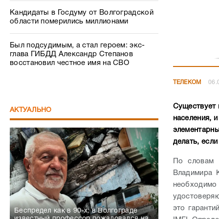
Кандидаты в Госдуму от Волгоградской
области померились миллионами
Был подсудимым, а стал героем: экс-
глава ГИБДД Александр Степанов
восстановил честное имя на СВО
ТЕЛЕКОМ
06.
Существует 
АКТУАЛЬНО
населения, 
элементарны
делать, есл
По словам 
Владимира 
необходимо
удостоверяю
это гаранти
Беспредел как в 90-х: в Волгограде
известный профессор пожаловался на