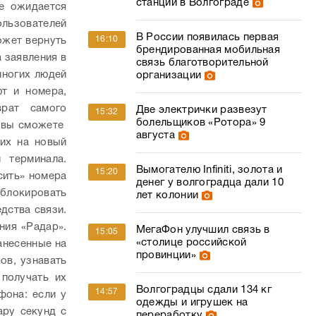
станции в Волгограде
е ожидается
ользователей
В России появилась первая
16:10
ожет вернуть
брендированная мобильная
а заявления в
связь благотворительной
ногих людей
организации
т и номера,
врат самого
Две электрички развезут
15:32
болельщиков «Ротора» 9
c вы сможете
августа
их на новый
 терминала.
Вымогателю Infiniti, золота и
15:20
сить» номера
денег у волгоградца дали 10
аблокировать
лет колонии
дства связи.
ния «Радар».
МегаФон улучшил связь в
15:05
«столице российской
анесенные на
провинции»
ов, узнавать
 получать их
Волгоградцы сдали 134 кг
14:57
фона: если у
одежды и игрушек на
ару секунд с
переработку