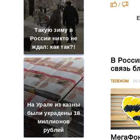
/
Е
Такую зиму в
России никто не
ждал: как так?!
В Росси
связь б
ТЕЛЕКОМ
06.
На Урале из казны
были украдены 18
миллионов
рублей
МегаФон