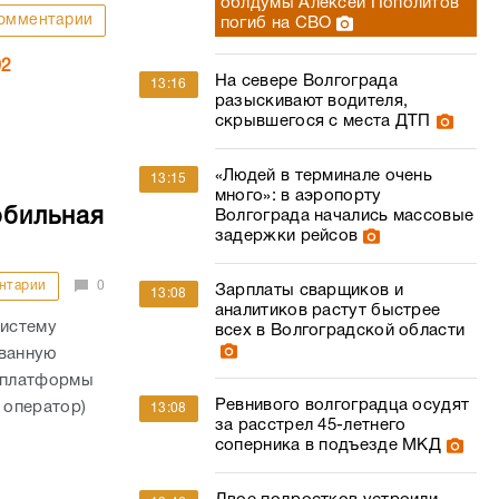
облдумы Алексей Пополитов
омментарии
погиб на СВО
02
На севере Волгограда
13:16
разыскивают водителя,
скрывшегося с места ДТП
«Людей в терминале очень
13:15
много»: в аэропорту
обильная
Волгограда начались массовые
задержки рейсов
нтарии
0
Зарплаты сварщиков и
13:08
аналитиков растут быстрее
истему
всех в Волгоградской области
ованную
 платформы
Ревнивого волгоградца осудят
 оператор)
13:08
за расстрел 45-летнего
соперника в подъезде МКД