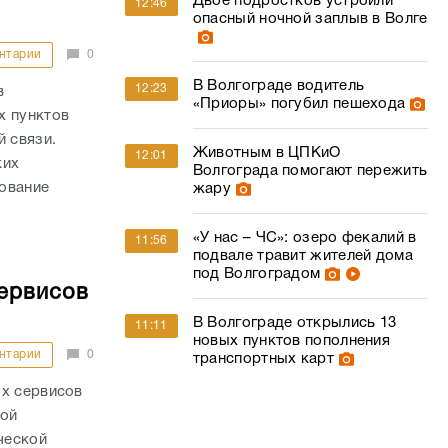
Двое подростков устроили
12:46
опасный ночной заплыв в Волге
нтарии
0
В Волгограде водитель
12:23
в
«Приоры» погубил пешехода
х пунктов
й связи.
Животным в ЦПКиО
12:01
ких
Волгограда помогают пережить
ование
жару
«У нас – ЧС»: озеро фекалий в
11:56
подвале травит жителей дома
под Волгоградом
сервисов
В Волгограде открылись 13
11:11
новых пунктов пополнения
нтарии
0
транспортных карт
ых сервисов
шой
ческой