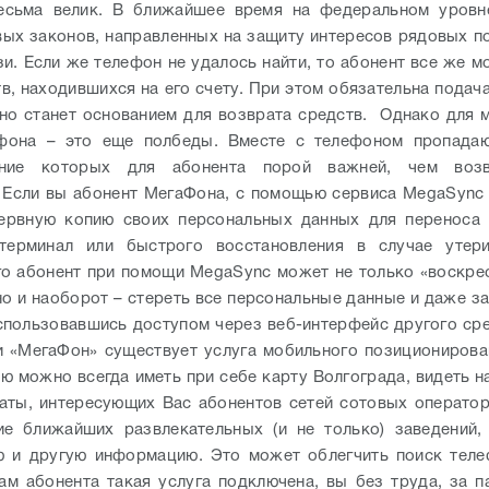
весьма велик. В ближайшее время на федеральном уровн
вых законов, направленных на защиту интересов рядовых п
зи. Если же телефон не удалось найти, то абонент все же м
в, находившихся на его счету. При этом обязательна подач
но станет основанием для возврата средств.
Однако для м
ефона – это еще полбеды. Вместе с телефоном пропадаю
ение которых для абонента порой важней, чем воз
 Если вы абонент МегаФона, с помощью сервиса MegaSyn
зервную копию своих персональных данных для переноса 
терминал или быстрого восстановления в случае утери
о абонент при помощи MegaSync может не только «воскре
но и наоборот – стереть все персональные данные и даже з
спользовавшись доступом через веб-интерфейс другого сре
и «МегаФон» существует услуга мобильного позиционирова
ю можно всегда иметь при себе карту Волгограда, видеть н
аты, интересующих Вас абонентов сетей сотовых оператор
е ближайших развлекательных (и не только) заведений,
 и другую информацию. Это может облегчить поиск теле
ам абонента такая услуга подключена, вы без труда, за п