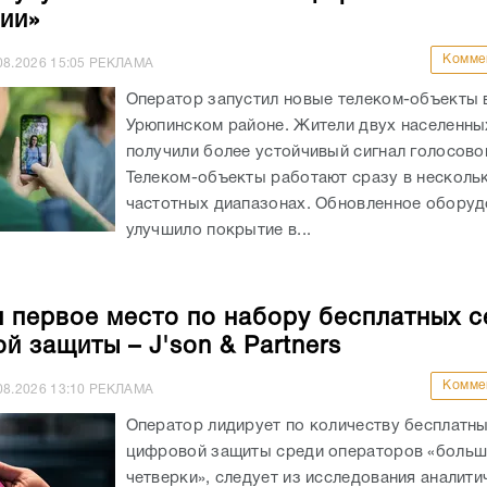
ии»
Комме
08.2026
15:05
РЕКЛАМА
Оператор запустил новые телеком-объекты 
Урюпинском районе. Жители двух населенны
получили более устойчивый сигнал голосово
Телеком-объекты работают сразу в несколь
частотных диапазонах. Обновленное оборуд
улучшило покрытие в...
л первое место по набору бесплатных 
й защиты – J'son & Partners
Комме
08.2026
13:10
РЕКЛАМА
Оператор лидирует по количеству бесплатн
цифровой защиты среди операторов «боль
четверки», следует из исследования аналити