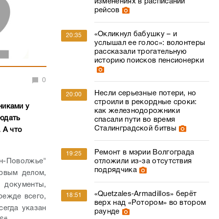
изменениях в расписании
рейсов
«Окликнул бабушку – и
20:35
услышал ее голос»: волонтеры
рассказали трогательную
историю поисков пенсионерки
0
Несли серьезные потери, но
20:00
строили в рекордные сроки:
никами у
как железнодорожники
людать
спасали пути во время
Сталинградской битвы
 А что
Ремонт в мэрии Волгограда
19:25
н-Поволжье"
отложили из-за отсутствия
подрядчика
рвым делом,
 документы,
«Quetzales‑Armadillos» берёт
18:51
режде всего,
верх над «Ротором» во втором
сегда указан
раунде