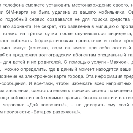
 телефона сможете установить местонахождение своего, 
сли SIM-карта не была удалена из вашего мобильника. О
то подобный сервис создавался не для поиска средства 
 его абонента. Не секрет, что заявление в милицию о проп
 только на третьи сутки после случившегося инцидента
огает избежать бюрократических проволочек и найти про
олько минут (конечно, если он имеет при себе сотовый 
аФон предложил волгоградским абонентам специальный т
 для детей и их родителей. С помощью услуги «Маячок», 
, можно определить, где в данный момент находится ваше 
ложение на электронной карте города. Эта информация пре
-сообщения.
И все-таки, чтобы избежать всех неприятных
ия заявлений, самостоятельных поисков своего похищенно
роще соблюсти необходимые правила безопасности и в отве
 человека: «Дай позвонить!», – не доверять ему свой 
м произнести: «Батарея разряжена!».