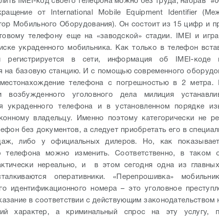
лить IMEI-код своего телефона можно без труда, набрав *#0
ащение от International Mobile Equipment Identifier (М
ор Мобильного Оборудования). Он состоит из 15 цифр и п
овому телефону еще на «заводской» стадии. IMEI и игр
иске украденного мобильника. Как только в телефон вста
 регистрируется в сети, информация об IMEI-коде 
я на базовую станцию. И с помощью современного оборуд
 местонахождение телефона с погрешностью в 2 метра.
П
и возбужденного уголовного дела милиция устанавли
ля украденного телефона и в установленном порядке из
конному владельцу. Именно поэтому категорически не р
лефон без документов, а следует приобретать его в специа
даж, либо у официальных дилеров.
Но, как показывает
о телефона можно изменить. Соответственно, в таком с
актически нереально, и в этом сегодня одна из главных
талкиваются оперативники. «Перепрошивка» мобильн
го идентификационного номера – это уголовное преступл
аказание в соответствии с действующим законодательством 
кий характер, а криминальный спрос на эту услугу, 