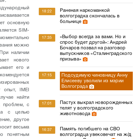
6#.
еждународный
Раненая наркоманкой
18:22
рисваивается
волгоградка скончалась в
больнице
ает основную
вляется SIM-
«Выбор всегда за вами. Но и
моментально
17:35
спрос будет другой»: Андрей
ования можно
Бочаров позвал на разговор
ри наличии
выпускников «Сталинградского
призыва»
вает нового
ымает его и
екомендуется
Подсудимую чиновницу Анну
17:15
Елисееву уволили из мэрии
лизированных
Волгограда
 опыт, IMEI
лучае найти
Пастух выкрал новорожденных
17:01
 проблем, с
телят у волгоградского
ика с целью
животновода
ение, другое
носит весьма
Память погибшего на СВО
16:37
по понятным
волгоградца увековечат на ж/д