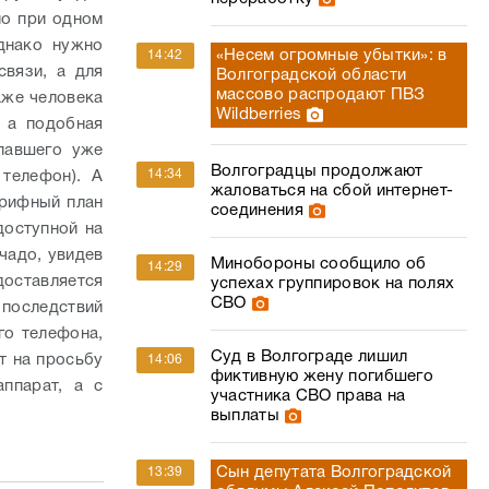
но при одном
днако нужно
«Несем огромные убытки»: в
14:42
связи, а для
Волгоградской области
массово распродают ПВЗ
аже человека
Wildberries
, а подобная
павшего уже
Волгоградцы продолжают
14:34
телефон). А
жаловаться на сбой интернет-
арифный план
соединения
доступной на
чадо, увидев
Минобороны сообщило об
14:29
доставляется
успехах группировок на полях
СВО
 последствий
го телефона,
Суд в Волгограде лишил
т на просьбу
14:06
фиктивную жену погибшего
аппарат, а с
участника СВО права на
выплаты
Сын депутата Волгоградской
13:39