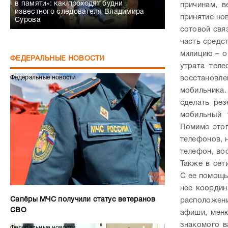
в памяти»: как проходят будни
причинам, 
известного следователя Владимира
принятие но
Сурова
сотовой свя
часть средст
милицию – о
ФЕДЕРАЛЬНЫЕ НОВОСТИ
утрата тел
восстановл
Федеральные новости
мобильника.
сделать ре
мобильный 
Помимо этог
телефонов, 
телефон, во
Также в сет
С ее помощь
нее координ
Сапёры МЧС получили статус ветеранов
расположени
СВО
афиши, меню
знакомого в
Федеральные новости