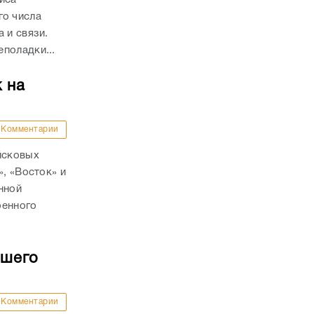
иса
о числа
а и связи.
поладки...
 на
Комментарии
йсковых
», «Восток» и
нной
оенного
бшего
Комментарии