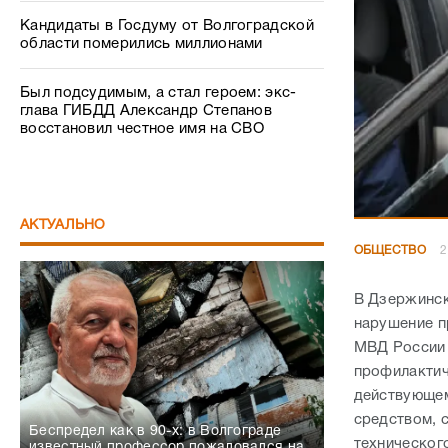
Кандидаты в Госдуму от Волгоградской
области померились миллионами
Был подсудимым, а стал героем: экс-
глава ГИБДД Александр Степанов
восстановил честное имя на СВО
АКТУАЛЬНО
ОБЩЕСТВО
2
В Дзержинск
нарушение п
МВД России 
профилактич
действующем
средством, 
Беспредел как в 90-х: в Волгограде
техническог
известный профессор пожаловался на