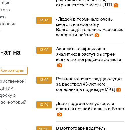
разыскивают водителя,
упции
скрывшегося с места ДТП
ского
ась
«Людей в терминале очень
13:15
ючена из
много»: в аэропорту
Волгограда начались массовые
.
задержки рейсов
Зарплаты сварщиков и
13:08
чат на
аналитиков растут быстрее
всех в Волгоградской области
Комментарии
Ревнивого волгоградца осудят
13:08
домственной
за расстрел 45-летнего
ции им.
соперника в подъезде МКД
доску в
ве, который
Двое подростков устроили
12:46
опасный ночной заплыв в Волге
В Волгограде водитель
12:23