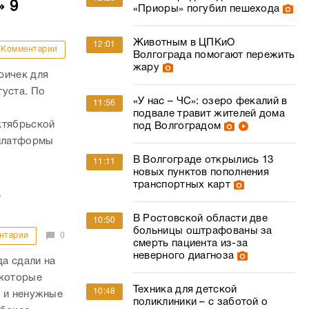
» 9
«Приоры» погубил пешехода
Животным в ЦПКиО
12:01
Комментарии
Волгограда помогают пережить
жару
ричек для
густа. По
«У нас – ЧС»: озеро фекалий в
11:56
,
подвале травит жителей дома
ктябрьской
под Волгоградом
 платформы
В Волгограде открылись 13
11:11
новых пунктов пополнения
транспортных карт
а
В Ростовской области две
10:50
больницы оштрафованы за
нтарии
0
смерть пациента из-за
неверного диагноза
а сдали на
 которые
Техника для детской
10:48
у и ненужные
поликлиники – с заботой о