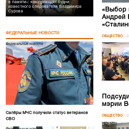
в памяти»: как проходят будни
известного следователя Владимира
«Выбор 
Сурова
Андрей 
«Сталин
ФЕДЕРАЛЬНЫЕ НОВОСТИ
ОБЩЕСТВО
0
Федеральные новости
Подсуди
мэрии В
Сапёры МЧС получили статус ветеранов
ОБЩЕСТВО
0
СВО
Федеральные новости