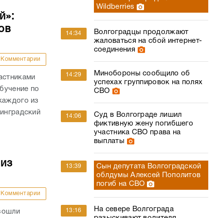
Wildberries
й»:
ов
Волгоградцы продолжают
14:34
жаловаться на сбой интернет-
соединения
Комментарии
Минобороны сообщило об
14:29
астниками
успехах группировок на полях
бучение по
СВО
каждого из
линградский
Суд в Волгограде лишил
14:06
фиктивную жену погибшего
участника СВО права на
выплаты
 из
Сын депутата Волгоградской
13:39
облдумы Алексей Пополитов
погиб на СВО
Комментарии
На севере Волгограда
13:16
зошли