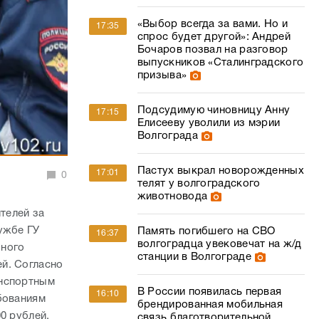
«Выбор всегда за вами. Но и
17:35
спрос будет другой»: Андрей
Бочаров позвал на разговор
выпускников «Сталинградского
призыва»
Подсудимую чиновницу Анну
17:15
Елисееву уволили из мэрии
Волгограда
Пастух выкрал новорожденных
17:01
0
телят у волгоградского
животновода
телей за
ужбе ГУ
Память погибшего на СВО
16:37
волгоградца увековечат на ж/д
бного
станции в Волгограде
й. Согласно
анспортным
В России появилась первая
16:10
бованиям
брендированная мобильная
0 рублей.
связь благотворительной