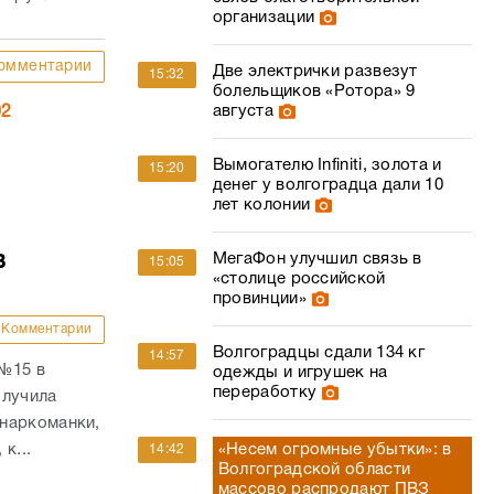
организации
омментарии
Две электрички развезут
15:32
болельщиков «Ротора» 9
августа
02
Вымогателю Infiniti, золота и
15:20
денег у волгоградца дали 10
лет колонии
в
МегаФон улучшил связь в
15:05
«столице российской
провинции»
Комментарии
Волгоградцы сдали 134 кг
14:57
 №15 в
одежды и игрушек на
переработку
олучила
наркоманки,
«Несем огромные убытки»: в
к...
14:42
Волгоградской области
массово распродают ПВЗ