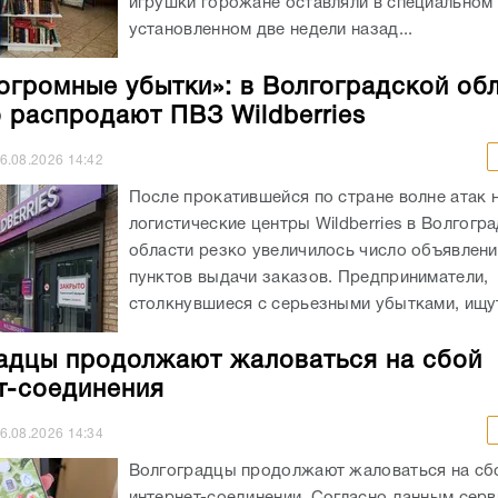
игрушки горожане оставляли в специальном 
установленном две недели назад...
огромные убытки»: в Волгоградской об
 распродают ПВЗ Wildberries
6.08.2026
14:42
После прокатившейся по стране волне атак 
логистические центры Wildberries в Волгогр
области резко увеличилось число объявлен
пунктов выдачи заказов. Предприниматели,
столкнувшиеся с серьезными убытками, ищут
адцы продолжают жаловаться на сбой
т-соединения
6.08.2026
14:34
Волгоградцы продолжают жаловаться на сб