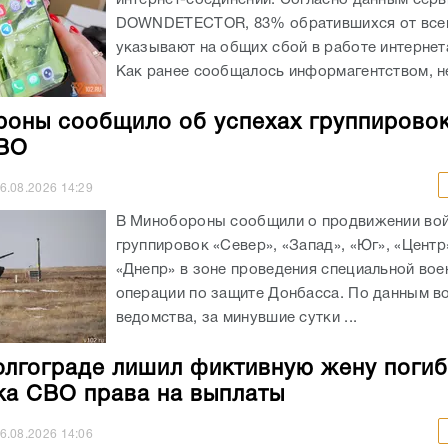
интернет-соединении. Согласно данным серв
DOWNDETECTOR, 83% обратившихся от всег
указывают на общих сбой в работе интернет
Как ранее сообщалось информагентством, не
оны сообщило об успехах группировок
СВО
6.08.2026
14:29
В Минобороны сообщили о продвижении во
группировок «Север», «Запад», «Юг», «Центр
«Днепр» в зоне проведения специальной вое
операции по защите Донбасса. По данным в
ведомства, за минувшие сутки ...
олгограде лишил фиктивную жену поги
ка СВО права на выплаты
6.08.2026
14:06