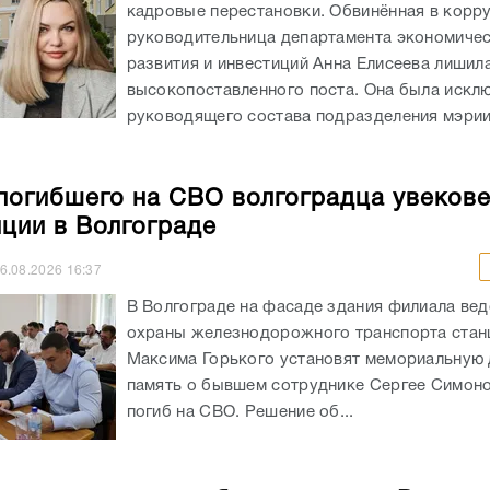
кадровые перестановки. Обвинённая в корр
руководительница департамента экономиче
развития и инвестиций Анна Елисеева лишил
высокопоставленного поста. Она была искл
руководящего состава подразделения мэрии
погибшего на СВО волгоградца увекове
нции в Волгограде
6.08.2026
16:37
В Волгограде на фасаде здания филиала ве
охраны железнодорожного транспорта стан
Максима Горького установят мемориальную 
память о бывшем сотруднике Сергее Симоно
погиб на СВО. Решение об...