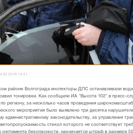
4.03.2016 14:41
ом районе Волгограда инспекторы ДПС останавливали води
равил тонировки. Как сообщили ИА "Высота 102" в пресс-сл
по региону, за несколько часов проведения широкомасшта
еского мероприятия было выявлено три десятка нарушителе
у административному законодательству, за управление тр
светопропускаемость стекол которого не соответствует тре
о регламента безопасности, назначается штраф в размере 50