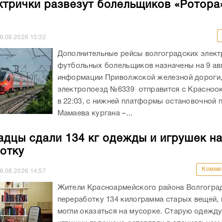
ктрички развезут болельщиков «Ротора
6.08.2026
15:32
Дополнительные рейсы волгоградских элект
футбольных болельщиков назначены на 9 ав
информации Приволжской железной дороги
электропоезд №6339 отправится с Красноо
в 22:03, с нижней платформы остановочной
Мамаева кургана –...
адцы сдали 134 кг одежды и игрушек н
отку
Комме
6.08.2026
14:57
Жители Красноармейского района Волгоград
переработку 134 килограмма старых вещей,
могли оказаться на мусорке. Старую одежд