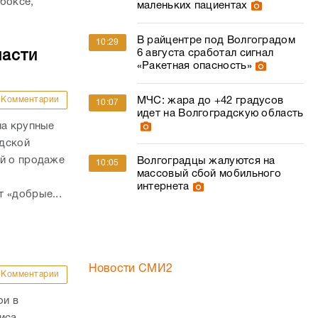
боксе,
маленьких пациентах
В райцентре под Волгоградом
10:29
6 августа сработал сигнал
ласти
«Ракетная опасность»
МЧС: жара до +42 градусов
Комментарии
10:07
идет на Волгоградскую область
на крупные
адской
ий о продаже
Волгоградцы жалуются на
10:05
массовый сбой мобильного
интернета
 «добрые...
Новости СМИ2
Комментарии
ои в