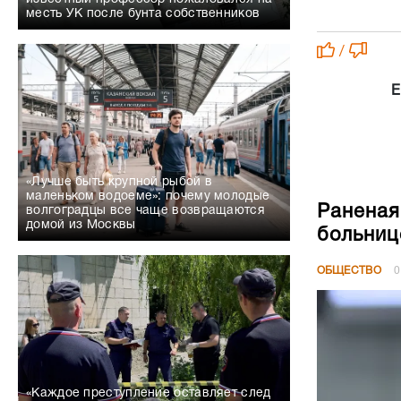
месть УК после бунта собственников
/
Е
«Лучше быть крупной рыбой в
маленьком водоеме»: почему молодые
Раненая
волгоградцы все чаще возвращаются
домой из Москвы
больниц
ОБЩЕСТВО
0
«Каждое преступление оставляет след