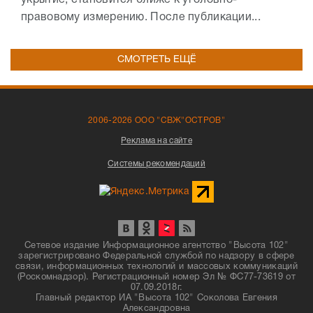
укрытие, становится ближе к уголовно-
правовому измерению. После публикации...
СМОТРЕТЬ ЕЩЁ
2006-2026 ООО "СВЖ"ОСТРОВ"
Реклама на сайте
Системы рекомендаций
Сетевое издание Информационное агентство "Высота 102"
зарегистрировано Федеральной службой по надзору в сфере
связи, информационных технологий и массовых коммуникаций
(Роскомнадзор). Регистрационный номер Эл № ФС77-73619 от
07.09.2018г.
Главный редактор ИА "Высота 102" Соколова Евгения
Александровна