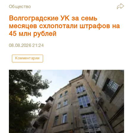
Общество
Волгоградские УК за семь
месяцев схлопотали штрафов на
45 млн рублей
08.08.2026
21:24
Комментарии