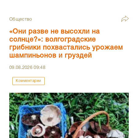
Общество
«Они разве не высохли на
солнце?»: волгоградские
грибники похвастались урожаем
шампиньонов и груздей
09.08.2026
09:48
Комментарии