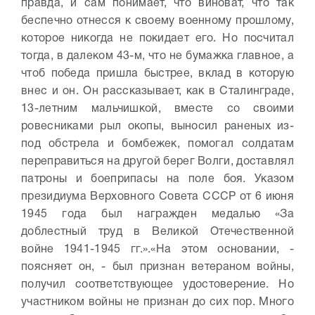
правда, и сам понимает, что виноват, что так
беспечно отнесся к своему военному прошлому,
которое никогда не покидает его. Но посчитал
тогда, в далеком 43-м, что не бумажка главное, а
чтоб победа пришла быстрее, вклад в которую
внес и он.
Он рассказывает, как в Сталинграде,
13-летним мальчишкой, вместе со своими
ровесниками рыл окопы, выносил раненых из-
под обстрела и бомбежек, помогал солдатам
переправиться на другой берег Волги, доставлял
патроны и боеприпасы на поле боя. Указом
президиума Верховного Совета СССР от 6 июня
1945 года был награжден медалью «За
доблестный труд в Великой Отечественной
войне 1941-1945 гг.».
«На этом основании, -
поясняет он, - был признан ветераном войны,
получил соответствующее удостоверение. Но
участником войны не признан до сих пор. Много