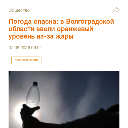
Общество
Погода опасна: в Волгоградской
области ввели оранжевый
уровень из-за жары
07.08.2026
09:01
Комментарии