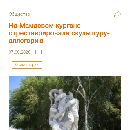
Общество
На Мамаевом кургане
отреставрировали скульптуру-
аллегорию
07.08.2026
11:11
Комментарии