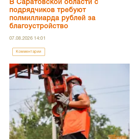
В Саратовской области с
подрядчиков требуют
полмиллиарда рублей за
благоустройство
07.08.2026
14:01
Комментарии