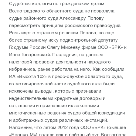
Судебная коллегия по гражданским делам
Волгоградского областного суда не позволила
судье районного суда Александру Попову
пересмотреть принципы российского правосудия.
Речь идет о странном решении Попова, по еще
более странному иску подконтрольной депутату
Госдумы России Олегу Михееву фирме ООО «БРК» к
Инне Гонаровской. Последняя, по данным
налоговой проверки деятельности народного
избранника, ранее работала на него. Как сообщили
ИА «Высота 102» в пресс-службе областного суда,
из мотивировочной части судебного акта были
исключены выводы, которые признавали
недействительными кредитные договоры и
соглашения и признавшие их законными
многочисленные решения судов общей юрисдикции
и арбитражных судов различных инстанций.
Напомним, что летом 2012 года ООО «БРК» (бывшее
«Бронко-М») подало иск в районный суд Волгограда