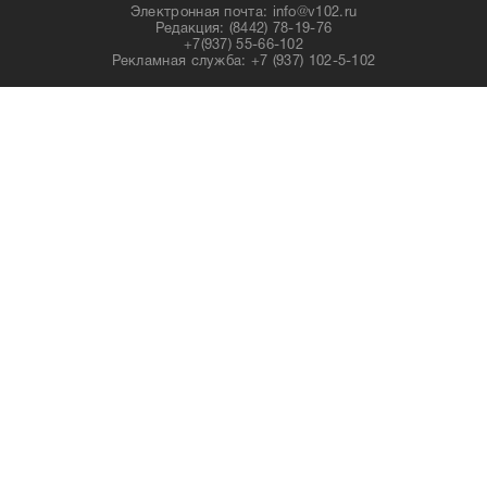
Электронная почта: info@v102.ru
Редакция: (8442) 78-19-76
+7(937) 55-66-102
Рекламная служба: +7 (937) 102-5-102