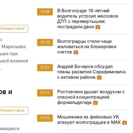
В Волгограде 18-летний
12:58
водитель устроил массовое
ДТП с перевертышем:
пострадали двое
Комментарии
о
Волгоградцы стали чаще
12:49
. Маресьева
жаловаться на блокировки
счетов
ших при
ьной военной
Андрей Бочаров обсудил
12:21
.
планы развития Серафимовича
с активом района
ов и
Ростовчане дышат воздухом с
12:11
опасной концентрацией
формальдегида
Комментарии
Мошенники из фейковых УК
12:04
атакуют волгоградцев в МАХ
дающихся