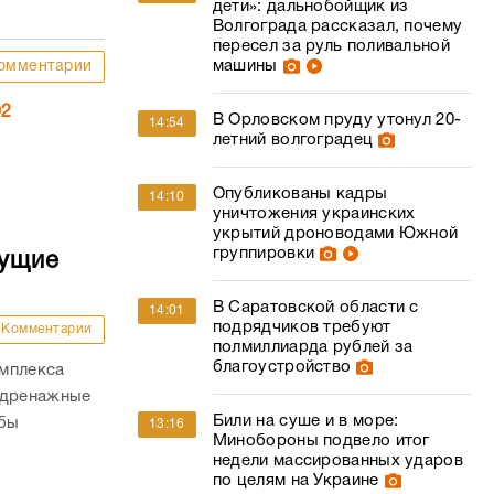
дети»: дальнобойщик из
Волгограда рассказал, почему
пересел за руль поливальной
машины
омментарии
02
В Орловском пруду утонул 20-
14:54
летний волгоградец
Опубликованы кадры
14:10
уничтожения украинских
укрытий дроноводами Южной
группировки
дущие
В Саратовской области с
14:01
подрядчиков требуют
Комментарии
полмиллиарда рублей за
благоустройство
омплекса
 дренажные
Били на суше и в море:
обы
13:16
Минобороны подвело итог
недели массированных ударов
по целям на Украине