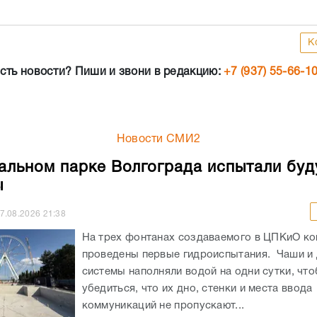
К
сть новости? Пиши и звони в редакцию:
+7 (937) 55-66-1
Новости СМИ2
альном парке Волгограда испытали бу
ы
7.08.2026
21:38
На трех фонтанах создаваемого в ЦПКиО к
проведены первые гидроиспытания. Чаши и
системы наполняли водой на одни сутки, чт
убедиться, что их дно, стенки и места ввода
коммуникаций не пропускают...