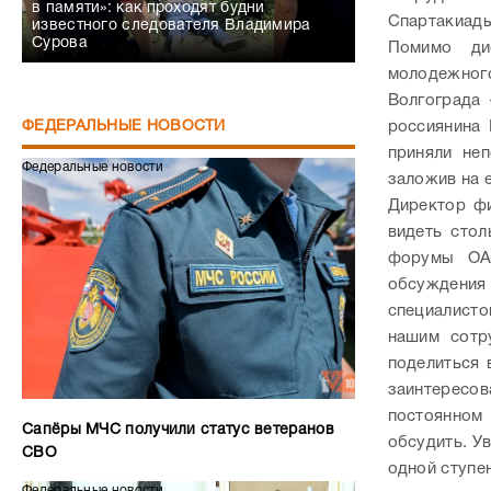
в памяти»: как проходят будни
Спартакиад
известного следователя Владимира
Сурова
Помимо ди
молодежног
Волгограда 
россиянина 
ФЕДЕРАЛЬНЫЕ НОВОСТИ
приняли не
Федеральные новости
заложив на 
Директор ф
видеть сто
форумы ОА
обсуждения
специалисто
нашим сотр
поделиться 
заинтересов
постоянном 
Сапёры МЧС получили статус ветеранов
обсудить. У
СВО
одной ступе
Федеральные новости