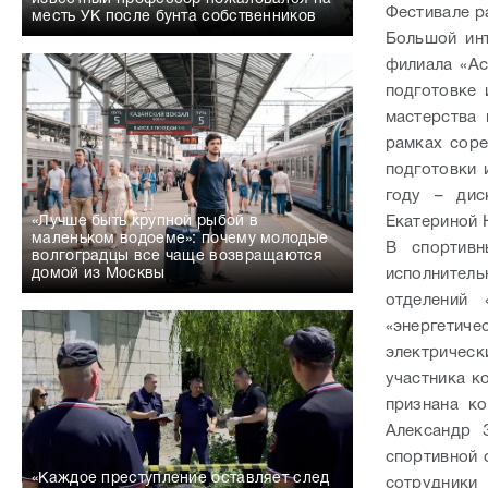
Фестивале р
месть УК после бунта собственников
Большой ин
филиала «Ас
подготовке 
мастерства 
рамках соре
подготовки 
году – ди
Екатериной 
«Лучше быть крупной рыбой в
маленьком водоеме»: почему молодые
В спортив
волгоградцы все чаще возвращаются
исполнител
домой из Москвы
отделений 
«энергети
электричес
участника к
признана ко
Александр 
спортивной 
«Каждое преступление оставляет след
сотрудники