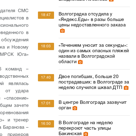
едателя СМС
Волгоградка отсудила у
18:47
ециалистов в
«Яндекс.Еды» в разы больше
цены недоставленного заказа
ссионального
оведенного в
я обсуждения
«Течением уносит за секунды»:
18:03
ика и Новому
один из самых опасных пляжей
«МРСК Юга»
назвали в Волгоградской
области
6 команд –
водственных
Двое погибших, больше 20
17:40
пострадавших: в Волгограде за
ий являлась
неделю случился шквал ДТП
ы от удара
 «спасение»
В центре Волгограда зазвучит
17:01
общем зачете
орган
соревнования
о» и тренер
В Волгограде на неделю
16:50
а Баранова –
перекроют часть улицы
Бакинская
ло призеров