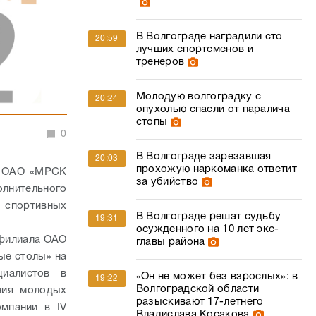
В Волгограде наградили сто
20:59
лучших спортсменов и
тренеров
Молодую волгоградку с
20:24
опухолью спасли от паралича
стопы
0
В Волгограде зарезавшая
20:03
прохожую наркоманка ответит
м ОАО «МРСК
за убийство
лнительного
спортивных
В Волгограде решат судьбу
19:31
осужденного на 10 лет экс-
 филиала ОАО
главы района
ые столы» на
циалистов в
«Он не может без взрослых»: в
19:22
Волгоградской области
ния молодых
разыскивают 17-летнего
омпании в IV
Владислава Косакова