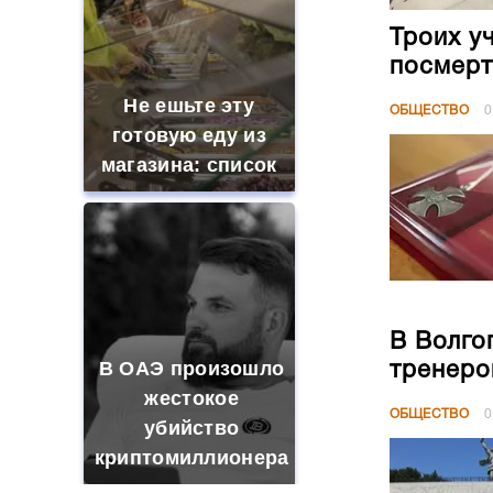
Троих у
посмерт
Не ешьте эту
ОБЩЕСТВО
0
готовую еду из
магазина: список
В Волго
В ОАЭ произошло
тренеро
жестокое
ОБЩЕСТВО
0
убийство
криптомиллионера