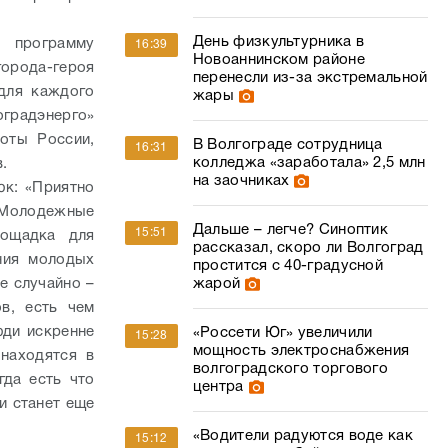
День физкультурника в
 программу
16:39
Новоаннинском районе
орода-героя
перенесли из-за экстремальной
 для каждого
жары
оградэнерго»
оты России,
В Волгограде сотрудница
16:31
колледжа «заработала» 2,5 млн
.
на заочниках
к: «Приятно
 Молодежные
Дальше – легче? Синоптик
15:51
ощадка для
рассказал, скоро ли Волгоград
ния молодых
простится с 40-градусной
е случайно –
жарой
в, есть чем
юди искренне
«Россети Юг» увеличили
15:28
мощность электроснабжения
 находятся в
волгоградского торгового
гда есть что
центра
и станет еще
«Водители радуются воде как
15:12