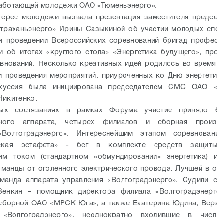
аботающей молодежи ОАО «Тюменьэнерго».
терес молодежи вызвала презентация заместителя предс
траханьэнерго» Ирины Сазыкиной об участии молодых сп
и проведении Всероссийских соревнований бригад профе
и об итогах «круглого стола» «Энергетика будущего», пр
внований. Несколько креативных идей родилось во врем
и проведения мероприятий, приуроченных ко Дню энергет
скуссия была инициирована председателем СМС ОАО 
Никитенко.
ных состязаниях в рамках Форума участие приняло 
ьного аппарата, четырех филиалов и сборная произ
«Волгоградэнерго». Интереснейшим этапом соревнован
ческая эстафета» - бег в комплекте средств защит
ким током (стандартном «обмундировании» энергетика) и
оманды от оголенного электрического провода. Лучшей в 
манда аппарата управления «Волгоградэнерго». Судили 
Зенкин – помощник директора филиала «Волгоградэнерг
сборной ОАО «МРСК Юга», а также Екатерина Юдина, Вер
 «Волгоградэнерго», неоднократно входившие в чис