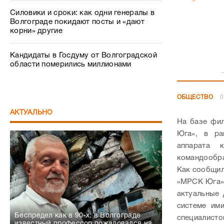
Силовики и сроки: как одни генералы в
Волгограде покидают посты и «дают
корни» другие
Кандидаты в Госдуму от Волгоградской
области померились миллионами
ОБЩЕСТВО
0
АКТУАЛЬНО
На базе фи
Юга», в ра
аппарата 
командообр
Как сообщил
«МРСК Юга» 
актуальные
системе им
Беспредел как в 90-х: в Волгограде
специалисто
известный профессор пожаловался на