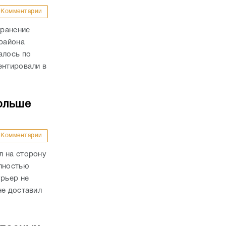
Комментарии
 ранение
района
алось по
ентировали в
ольше
Комментарии
л на сторону
олностью
урьер не
не доставил