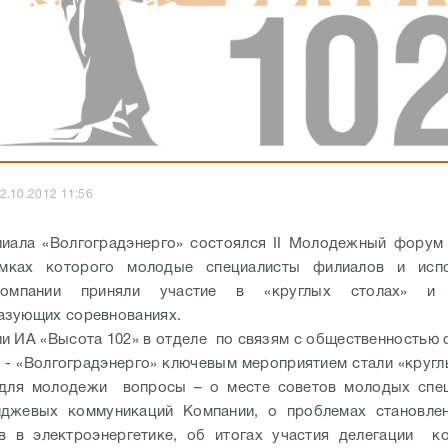
2.10.2012 11:56
лиала «Волгоградэнерго» состоялся II Молодежный фору
мках которого молодые специалисты филиалов и испо
компании приняли участие в «круглых столах» и 
азующих соревнованиях.
и ИА «Высота 102» в отделе по связям с общественностью
- «Волгоградэнерго» ключевым мероприятием стали «кругл
 для молодежи вопросы – о месте советов молодых спе
иджевых коммуникаций Компании, о проблемах становле
в в электроэнергетике, об итогах участия делегации к