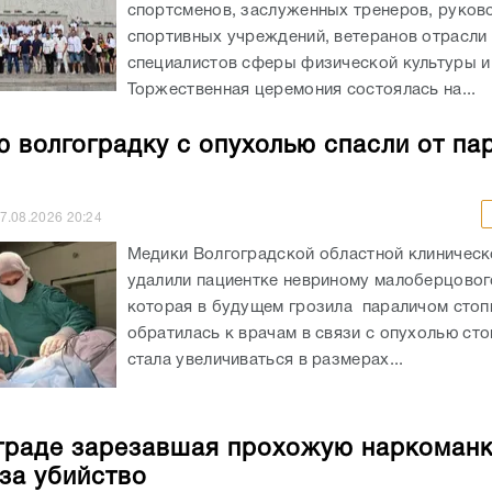
спортсменов, заслуженных тренеров, руков
спортивных учреждений, ветеранов отрасли 
специалистов сферы физической культуры и
Торжественная церемония состоялась на...
 волгоградку с опухолью спасли от па
7.08.2026
20:24
Медики Волгоградской областной клиничес
удалили пациентке невриному малоберцовог
которая в будущем грозила параличом сто
обратилась к врачам в связи с опухолью сто
стала увеличиваться в размерах...
граде зарезавшая прохожую наркоман
 за убийство