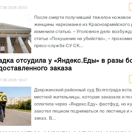
7.08.2026
20:03
После смерти получившей тяжелое ножевое
женщины наркоманке из Красноармейского 
изменили статью. – Уголовное дело возбужд
статье «Покушение на убийство», – прокомм
пресс-службе СУ СК...
адка отсудила у «Яндекс.Еды» в разы б
доставленного заказа
7.08.2026
18:47
Дзержинский районный суд Волгограда вста
местной жительницы, которая заказала и п
оплатила через «Яндекс.Еду» фастфуд, но к
захотел пешком подниматься по лестнице и 
заказ. В...