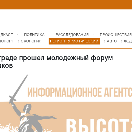
ОДКАСТ
ПОЛИТИКА
РАССЛЕДОВАНИЯ
ПРОИСШЕСТВИЯ
НСПОРТ
ЭКОЛОГИЯ
РЕГИОН ТУРИСТИЧЕСКИЙ
АВТО
ФЕД
граде прошел молодежный форум
иков