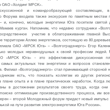
ы ОАО «Холдинг МРСК».
скуссионной и командообразующей составляющих, в
о Форума входила также экскурсия по памятным местам г
– и, конечно, молодые энергетики Юга посетили святой
Мамаев курган. Напомним, что недавно сотрудники «Волг
посредственное участие в облагораживании главной Выс
ее территории Аллею энергетиков, состоящую из 80 деревьев
илиала ОАО «МРСК Юга» – «Волгоградэнерго» Егор Каленю
лько молодых неравнодушных к своей профессии людей.
О «МРСК Юга» - это эффективная дискуссионная пл
 самых актуальных тем энергетики и вопросов становле
в. Филиал «Волгоградэнерго» стал принимающей стороной н
удникам есть, что показать коллегам из других регионо
в плане опыта и в плане практических наработок. Когда л
аны в достижении результатов своего труда, когда они
поиске оптимизации производственного процесса, им все
верен – второй Молодежный форум придаст новый импульс 
нькой на пути развития электроэнергетики Юга России».