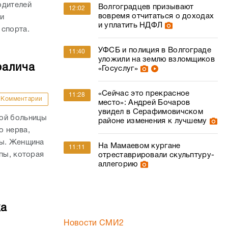
одителей
Волгоградцев призывают
12:02
вовремя отчитаться о доходах
и
и уплатить НДФЛ
 спорта.
УФСБ и полиция в Волгограде
11:40
уложили на землю взломщиков
ралича
«Госуслуг»
«Сейчас это прекрасное
11:28
Комментарии
место»: Андрей Бочаров
увидел в Серафимовичском
кой больницы
районе изменения к лучшему
о нерва,
пы. Женщина
На Мамаевом кургане
11:11
пы, которая
отреставрировали скульптуру-
аллегорию
ка
Новости СМИ2