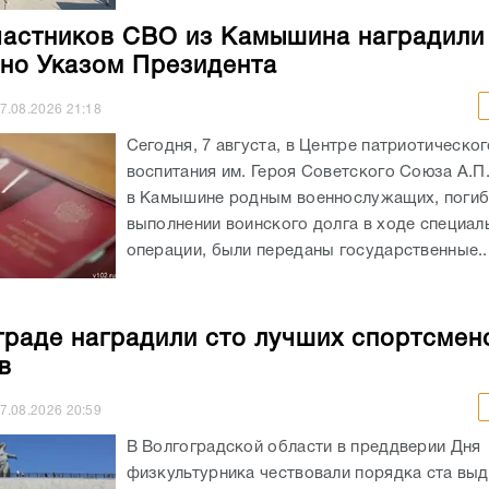
частников СВО из Камышина наградили
но Указом Президента
7.08.2026
21:18
Сегодня, 7 августа, в Центре патриотическог
воспитания им. Героя Советского Союза А.П
в Камышине родным военнослужащих, погиб
выполнении воинского долга в ходе специал
операции, были переданы государственные..
граде наградили сто лучших спортсмен
в
7.08.2026
20:59
В Волгоградской области в преддверии Дня
физкультурника чествовали порядка ста вы