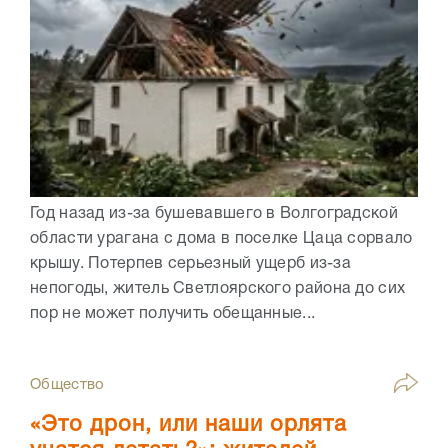
Год назад из-за бушевавшего в Волгоградской
области урагана с дома в поселке Цаца сорвало
крышу. Потерпев серьезный ущерб из-за
непогоды, житель Светлоярского района до сих
пор не может получить обещанные...
Общество
«Это дрон, или наши орлята