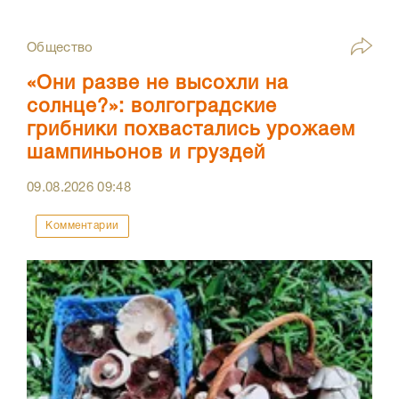
Общество
«Они разве не высохли на
солнце?»: волгоградские
грибники похвастались урожаем
шампиньонов и груздей
09.08.2026
09:48
Комментарии