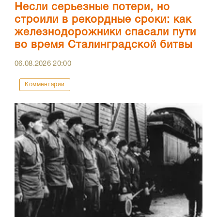
Несли серьезные потери, но
строили в рекордные сроки: как
железнодорожники спасали пути
во время Сталинградской битвы
06.08.2026
20:00
Комментарии