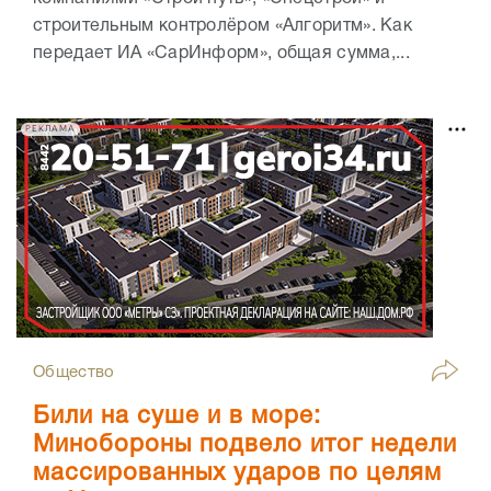
строительным контролёром «Алгоритм». Как
передает ИА «СарИнформ», общая сумма,...
РЕКЛАМА
Общество
Били на суше и в море:
Минобороны подвело итог недели
массированных ударов по целям