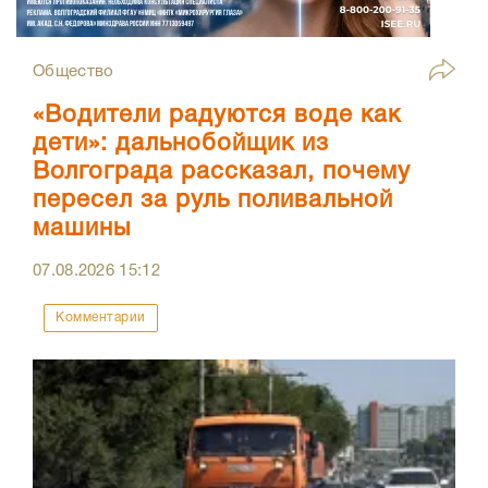
Общество
«Водители радуются воде как
дети»: дальнобойщик из
Волгограда рассказал, почему
пересел за руль поливальной
машины
07.08.2026
15:12
Комментарии