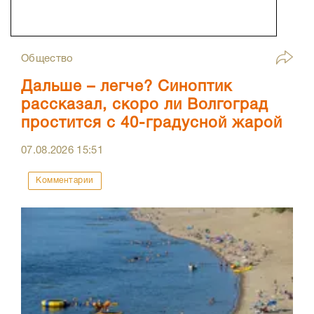
Общество
Дальше – легче? Синоптик
рассказал, скоро ли Волгоград
простится с 40-градусной жарой
07.08.2026
15:51
Комментарии