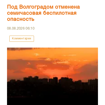
Под Волгоградом отменена
семичасовая беспилотная
опасность
08.08.2026
06:10
Комментарии