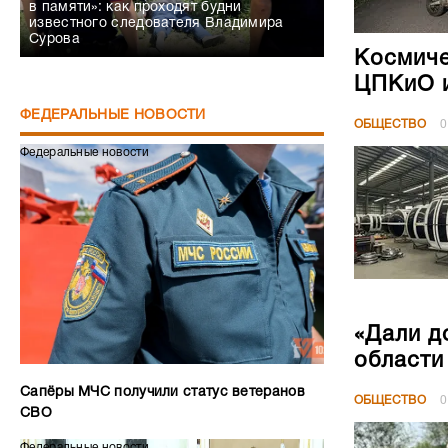
в памяти»: как проходят будни
известного следователя Владимира
Сурова
Космиче
ЦПКиО и
ФЕДЕРАЛЬНЫЕ НОВОСТИ
ОБЩЕСТВО
0
Федеральные новости
«Дали д
области
Сапёры МЧС получили статус ветеранов
ОБЩЕСТВО
0
СВО
Федеральные новости