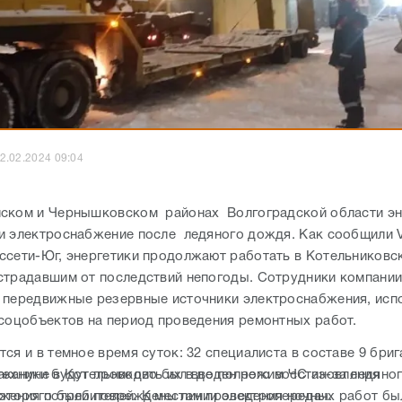
2.02.2024 09:04
ском и Чернышковском районах Волгоградской области эн
и электроснабжение после ледяного дождя. Как сообщили 
ссети-Юг, энергетики продолжают работать в Котельниковс
страдавшим от последствий непогоды. Сотрудники компани
 передвижные резервные источники электроснабжения, исп
 соцобъектов на период проведения ремонтных работ.
ся и в темное время суток: 32 специалиста в составе 9 бриг
техники будут проводить их в до полного восстановления
акануне в Котельниково был введен режим ЧС из-за ледяног
жения потребителей. К местам проведения ночных работ бы
которого были повреждены линии электропередач.