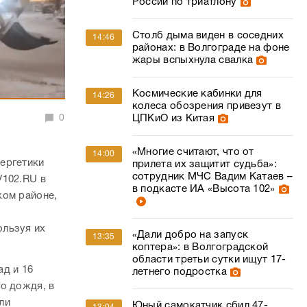
России по триатлону
Столб дыма виден в соседних
14:46
районах: в Волгограде на фоне
жары вспыхнула свалка
Космические кабинки для
14:26
колеса обозрения привезут в
ЦПКиО из Китая
0
«Многие считают, что от
14:00
ергетики
прилета их защитит судьба»:
сотрудник МЧС Вадим Катаев –
V102.RU в
в подкасте ИА «Высота 102»
ком районе,
и
ользуя их
«Дали добро на запуск
13:35
коптера»: в Волгоградской
области третьи сутки ищут 17-
ад и 16
летнего подростка
о дождя, в
ли
Юный самокатчик сбил 47-