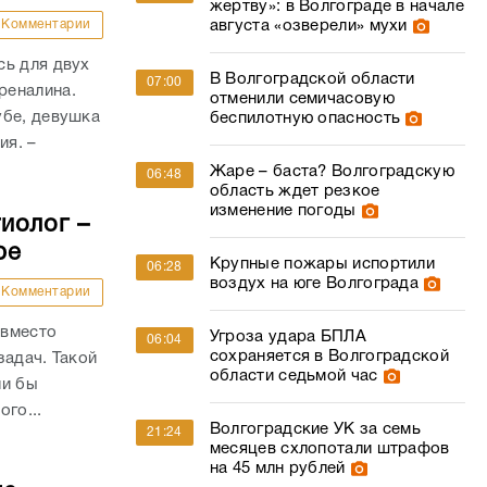
жертву»: в Волгограде в начале
августа «озверели» мухи
Комментарии
сь для двух
В Волгоградской области
07:00
реналина.
отменили семичасовую
убе, девушка
беспилотную опасность
ия. –
Жаре – баста? Волгоградскую
06:48
область ждет резкое
изменение погоды
иолог –
ре
Крупные пожары испортили
06:28
воздух на юге Волгограда
Комментарии
 вместо
Угроза удара БПЛА
06:04
сохраняется в Волгоградской
задач. Такой
области седьмой час
ли бы
го...
Волгоградские УК за семь
21:24
месяцев схлопотали штрафов
на 45 млн рублей