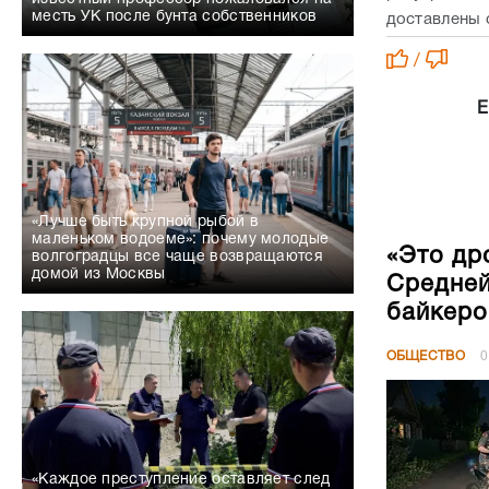
месть УК после бунта собственников
доставлены 
/
Е
«Лучше быть крупной рыбой в
маленьком водоеме»: почему молодые
«Это др
волгоградцы все чаще возвращаются
домой из Москвы
Средней
байкеро
ОБЩЕСТВО
0
«Каждое преступление оставляет след