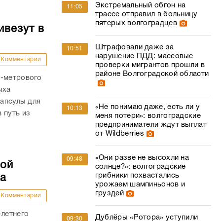
Экстремальный обгон на
11:05
трассе отправил в больницу
пятерых волгоградцев
ивезут в
Штрафовали даже за
10:51
нарушение ПДД: массовые
Комментарии
проверки мигрантов прошли в
районе Волгоградской области
0-метрового
ыха
капсулы для
«Не понимаю даже, есть ли у
10:13
 путь из
меня потери»: волгоградские
предприниматели ждут выплат
от Wildberries
«Они разве не высохли на
09:48
кой
солнце?»: волгоградские
грибники похвастались
ка
урожаем шампиньонов и
груздей
Комментарии
-летнего
Дублёры «Ротора» уступили
09:30