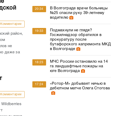
ые
дской
В Волгограде врачи больницы
20:34
№25 спасли руку 39-летнему
водителю
Комментарии
Подмахнули не глядя?
19:33
вский район,
Госжилнадзор обратился в
прокуратуру после
гом
бутафорского капремонта МКД
лов не
в Волгограде
но даже за
МЧС России остановило на 14
18:23
га ландшафтные пожары на
юге Волгограда
т
«Ротор‑М» добывает ничью в
17:24
дебютном матче Олега Стогова
Комментарии
Wildberries
ут