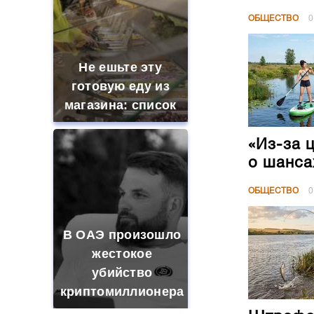
ОБЩЕСТВО
0
Не ешьте эту
готовую еду из
магазина: список
«Из-за 
о шанса
ОБЩЕСТВО
0
В ОАЭ произошло
жестокое
убийство
криптомиллионера