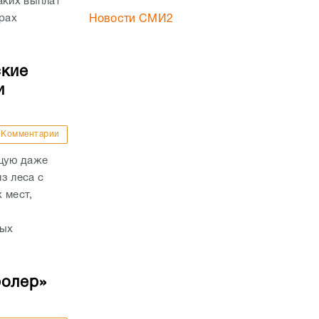
аких выплат
трах
Новости СМИ2
ские
и
Комментарии
ящую даже
з леса с
 мест,
рых
ролер»