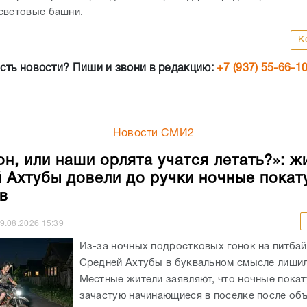
световые башни.
К
сть новости? Пиши и звони в редакцию:
+7 (937) 55-66-1
Новости СМИ2
он, или наши орлята учатся летать?»: ж
 Ахтубы довели до ручки ночные покат
в
9.08.2026
15:39
Из-за ночных подростковых гонок на питба
Средней Ахтубы в буквальном смысле лишил
Местные жители заявляют, что ночные покат
зачастую начинающиеся в поселке после об