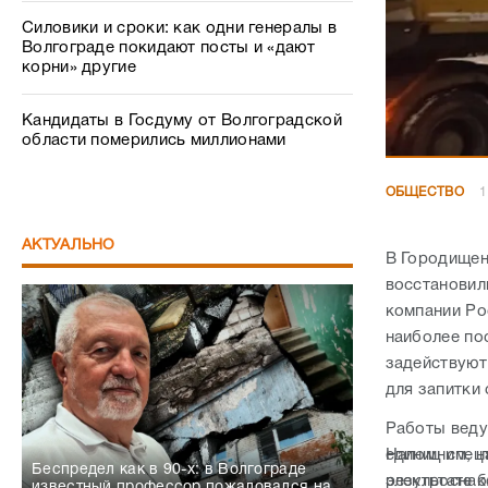
Силовики и сроки: как одни генералы в
Волгограде покидают посты и «дают
корни» другие
Кандидаты в Госдуму от Волгоградской
области померились миллионами
ОБЩЕСТВО
1
АКТУАЛЬНО
В Городищен
восстановил
компании Ро
наиболее по
задействуют
для запитки
Работы ведут
единиц спец
Напомним, н
Беспредел как в 90-х: в Волгограде
электроснаб
результате 
известный профессор пожаловался на