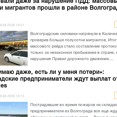
али даже за нарушение ПДД: массов
и мигрантов прошли в районе Волгогра
9.08.2026
10:51
Волгоградские силовики нагрянули в Калаче
проверив больше полусотни мигрантов. Ито
массового рейда стало составление протоко
только за незаконное пребывание в стране, 
нарушение Правил дорожного движения....
имаю даже, есть ли у меня потери»:
адские предприниматели ждут выплат о
ies
9.08.2026
10:13
Пострадавшие во время пожаров на складах 
предприниматели из Волгограда все еще жд