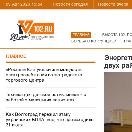
09 Авг 2026 15:54
Новости сегодня
Новости вчера
ГЛАВНАЯ
ВЫСОТА 102. П
БОРЬБА С КОРРУПЦИЕЙ
ТРА
ГЛАВНОЕ
Энергет
двух ра
«Россети Юг» увеличили мощность
электроснабжения волгоградского
торгового центра
Техника для детской поликлиники – с
заботой о маленьких пациентах
Как Волгоград пережил атаку
украинских БПЛА: все, что происходило
31 июля