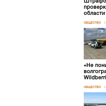
Штрафов
проверк
области
ОБЩЕСТВО
0
«Не пон
волгогр
Wildberr
ОБЩЕСТВО
0