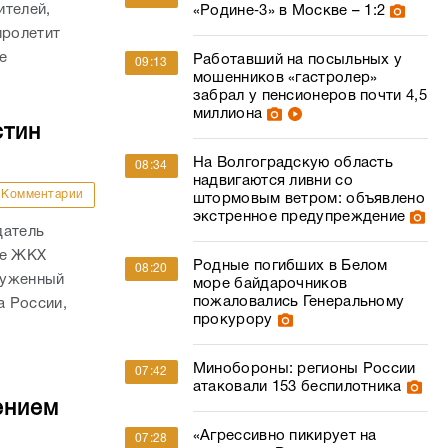
ителей,
«Родине‑3» в Москве – 1:2
пролетит
е
Работавший на посыльных у
09:13
мошенников «гастролер»
забрал у пенсионеров почти 4,5
миллиона
стин
На Волгоградскую область
08:34
надвигаются ливни со
Комментарии
штормовым ветром: объявлено
экстренное предупреждение
датель
ре ЖКХ
Родные погибших в Белом
08:20
служенный
море байдарочников
пожаловались Генеральному
а России,
прокурору
Минобороны: регионы России
07:42
атаковали 153 беспилотника
ением
«Агрессивно пикирует на
07:28