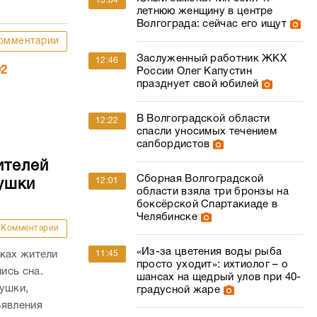
13:04
летнюю женщину в центре
Волгограда: сейчас его ищут
омментарии
Заслуженный работник ЖКХ
12:46
02
России Олег Капустин
празднует свой юбилей
В Волгоградской области
12:22
спасли уносимых течением
сапбордистов
ителей
Сборная Волгоградской
12:01
ушки
области взяла три бронзы на
боксёрской Спартакиаде в
Челябинске
Комментарии
«Из-за цветения воды рыба
11:45
йках жители
просто уходит»: ихтиолог – о
ись сна.
шансах на щедрый улов при 40-
ушки,
градусной жаре
ъявления