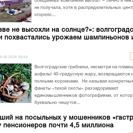
обещанных компанией выплат. – Лично я ник
не получала, хотя в распределительных цен
сгорело...
зве не высохли на солнце?»: волгоград
и похвастались урожаем шампиньонов 
9.08.2026
09:48
Волгоградские грибники, несмотря на плав
асфальт 40-градусную жару, возвращаются и
полными корзинами. Не называя конкретных
фанаты «тихой охоты» раззадоривают
единомышленников фотографиями, от кото
буквально чешутся...
ший на посыльных у мошенников «гаст
у пенсионеров почти 4,5 миллиона