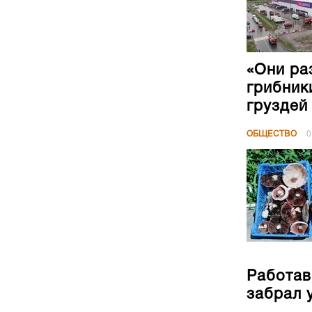
«Они ра
грибник
груздей
ОБЩЕСТВО
0
Работав
забрал 