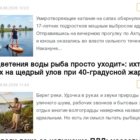
9.08.2026
12:22
Умиротворяющее катание на сапах обернуло
17-летних подростков мощным выбросом ад
Отправившись на вечернюю прогулку по Ахт
и юноша оказались во власти сильного течен
Накануне...
цветения воды рыба просто уходит»: ихт
х на щедрый улов при 40-градусной жа
9.08.2026
11:45
Берег реки. Удочка в руках и звуки природы
уличного шума, рабочих звонков и бытовых 
отдых многие волгоградцы наверняка назва
идеальным. Но есть ли смысл пытать рыбацко