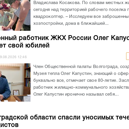
Владислава Косакова. По словам местных ж
сегодня над территорией рабочего поселка 
квадрокоптер. – Исследуем все заброшенны
хозпостройки, дома в ближайшей...
нный работник ЖКХ России Олег Капу
ет свой юбилей
9.08.2026
12:46
Член Общественной палаты Волгограда, соз
Музея тепла Олег Капустин, знающий о сфе
буквально все, отмечает свое 80-летие. За
работник жилищно-коммунального хозяйств
Олег Капустин иронично называл себя...
градской области спасли уносимых теч
истов