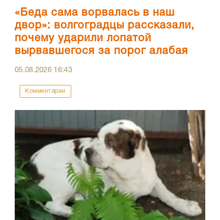
«Беда сама ворвалась в наш
двор»: волгоградцы рассказали,
почему ударили лопатой
вырвавшегося за порог алабая
05.08.2026
16:43
Комментарии