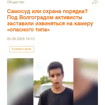
Общество
Самосуд или охрана порядка?
Под Волгоградом активисты
заставили извиняться на камеру
«опасного типа»
05.08.2026
16:10
Комментарии