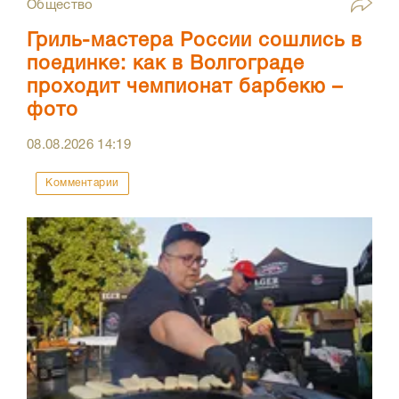
Общество
Гриль-мастера России сошлись в
поединке: как в Волгограде
проходит чемпионат барбекю –
фото
08.08.2026
14:19
Комментарии