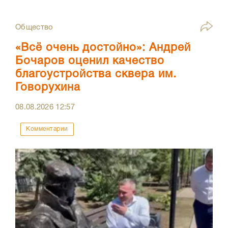
Общество
«Всё очень достойно»: Андрей
Бочаров оценил качество
благоустройства сквера им.
Говорухина
08.08.2026
12:57
Комментарии