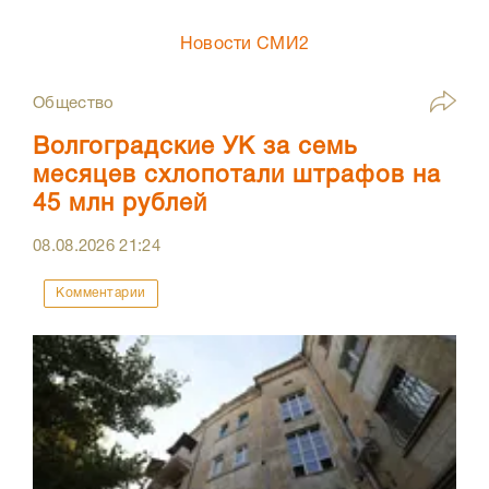
Новости СМИ2
Общество
Волгоградские УК за семь
месяцев схлопотали штрафов на
45 млн рублей
08.08.2026
21:24
Комментарии