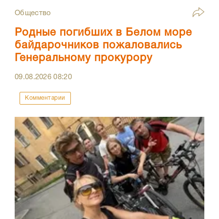
Общество
Родные погибших в Белом море
байдарочников пожаловались
Генеральному прокурору
09.08.2026
08:20
Комментарии