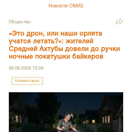
Новости СМИ2
Общество
«Это дрон, или наши орлята
учатся летать?»: жителей
Средней Ахтубы довели до ручки
ночные покатушки байкеров
09.08.2026
15:39
Комментарии