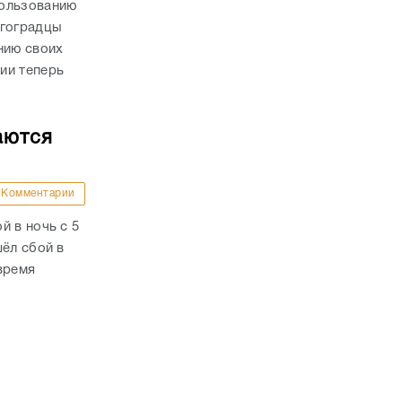
пользованию
лгоградцы
нию своих
ии теперь
аются
Комментарии
й в ночь с 5
шёл сбой в
время