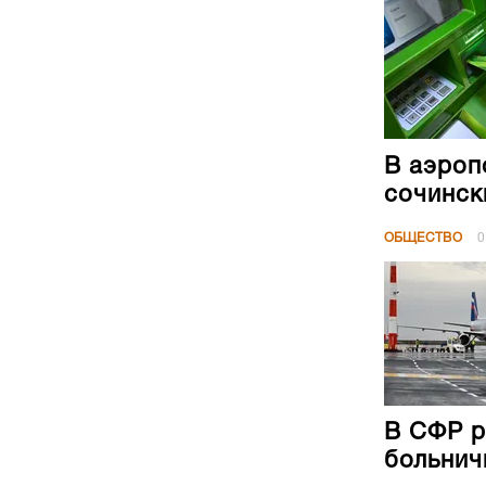
В аэроп
сочинск
ОБЩЕСТВО
0
В СФР р
больнич