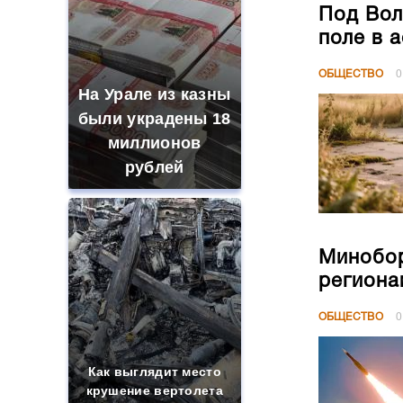
Под Вол
поле в 
ОБЩЕСТВО
0
На Урале из казны
были украдены 18
миллионов
рублей
Минобор
региона
ОБЩЕСТВО
0
Как выглядит место
крушение вертолета