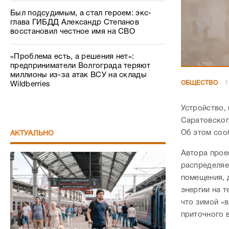
Был подсудимым, а стал героем: экс-
глава ГИБДД Александр Степанов
восстановил честное имя на СВО
«Проблема есть, а решения нет»:
предприниматели Волгограда теряют
миллионы из-за атак ВСУ на склады
ОБЩЕСТВО
1
Wildberries
Устройство,
Саратовског
Об этом со
АКТУАЛЬНО
Автора прое
распределяе
помещения, 
энергии на 
что зимой «
приточного 