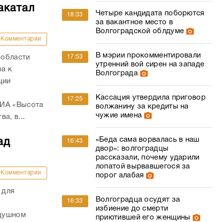
акатал
Четыре кандидата поборются
18:33
за вакантное место в
Волгоградской облдуме
Комментарии
В мэрии прокомментировали
 области
17:53
утренний вой сирен на западе
а к
Волгограда
ции
Кассация утвердила приговор
17:25
 ИА «Высота
волжанину за кредиты на
чужие имена
а, в...
«Беда сама ворвалась в наш
ад
16:43
двор»: волгоградцы
рассказали, почему ударили
лопатой вырвавшегося за
Комментарии
порог алабая
 для
Волгоградца осудят за
16:33
избиение до смерти
здушном
приютившей его женщины