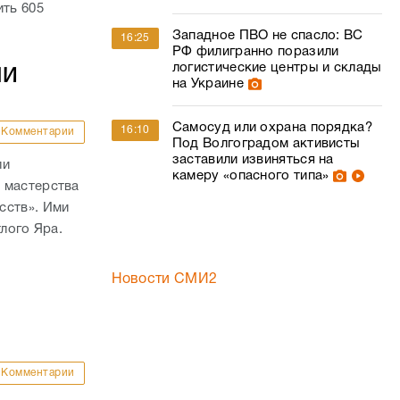
ить 605
Западное ПВО не спасло: ВС
16:25
РФ филигранно поразили
логистические центры и склады
ШИ
на Украине
Самосуд или охрана порядка?
16:10
Комментарии
Под Волгоградом активисты
заставили извиняться на
ли
камеру «опасного типа»
 мастерства
сств». Ими
тлого Яра.
е
Новости СМИ2
Комментарии