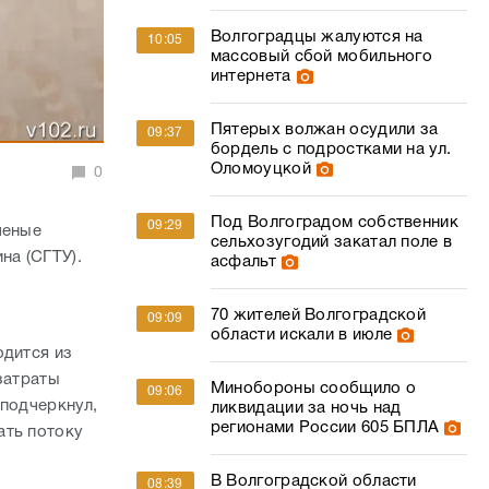
Волгоградцы жалуются на
10:05
массовый сбой мобильного
интернета
Пятерых волжан осудили за
09:37
бордель с подростками на ул.
Оломоуцкой
0
Под Волгоградом собственник
09:29
ченые
сельхозугодий закатал поле в
на (СГТУ).
асфальт
70 жителей Волгоградской
09:09
области искали в июле
одится из
затраты
Минобороны сообщило о
09:06
 подчеркнул,
ликвидации за ночь над
регионами России 605 БПЛА
ать потоку
В Волгоградской области
08:39