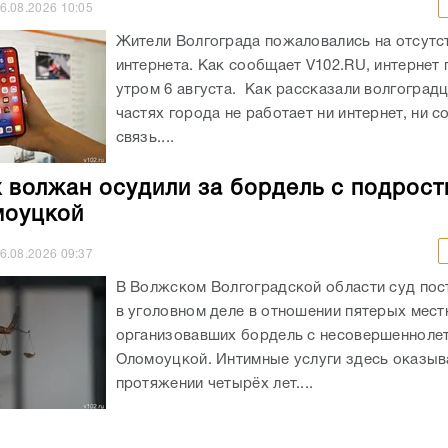
6.08.2026
10:05
Жители Волгограда пожаловались на отсутст
интернета. Как сообщает V102.RU, интернет
утром 6 августа. Как рассказали волгоградц
частях города не работает ни интернет, ни с
связь....
 волжан осудили за бордель с подрост
моуцкой
6.08.2026
09:37
В Волжском Волгоградской области суд пос
в уголовном деле в отношении пятерых мест
организовавших бордель с несовершеннолет
Оломоуцкой. Интимные услуги здесь оказыв
протяжении четырёх лет....