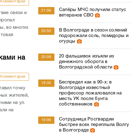
Комментарии
Сапёры МЧС получили статус
21:06
вие связи и
ветеранов СВО
 пропал
ы, во многих
В Волгограде в сезон солений
20:50
отовая
подорожали соль, помидоры и
огурцы
20 фальшивок изъяли из
ками на
20:09
денежного оборота в
Волгоградской области
Комментарии
Беспредел как в 90-х: в
19:35
Волгограде известный
тавил точку
профессор пожаловался на
ных жителей,
месть УК после бунта
ними на ул.
собственников
али на
Сотрудница Росгвардии
19:06
быстрее всех переплыла Волгу
в Волгограде