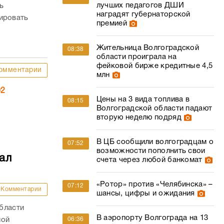
лучших педагогов ДШИ
ь
наградят губернаторской
лировать
премией
Жительница Волгоградской
08:38
области проиграла на
фейковой бирже кредитные 4,5
омментарии
млн
02
Цены на 3 вида топлива в
08:15
Волгоградской области падают
вторую неделю подряд
В ЦБ сообщили волгоградцам о
07:52
возможности пополнить свои
ал
счета через любой банкомат
«Ротор» против «Челябинска» –
07:12
Комментарии
шансы, цифры и ожидания
бласти
В аэропорту Волгограда на 13
ной
06:36