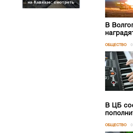
на Кавказе: смотреть
В Волго
наградя
ОБЩЕСТВО
0
В ЦБ со
пополни
ОБЩЕСТВО
0