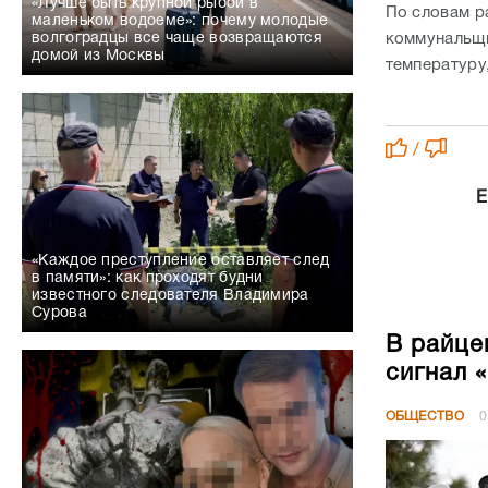
«Лучше быть крупной рыбой в
По словам р
маленьком водоеме»: почему молодые
коммунальщи
волгоградцы все чаще возвращаются
домой из Москвы
температуру
/
Е
«Каждое преступление оставляет след
в памяти»: как проходят будни
известного следователя Владимира
Сурова
В райце
сигнал 
ОБЩЕСТВО
0