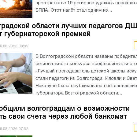
пространстве 19 регионов удалось перехват
БПЛА. Этот налёт стал одним из...
градской области лучших педагогов Д
т губернаторской премией
6.08.2026
08:39
В Волгоградской области названы победите
регионального конкурса профессионального
«Лучший преподаватель детской школы иску
стали педагоги из Волгограда, Иловли и Све
Накануне было опубликовано постановлени
губернатора Волгоградской области...
общили волгоградцам о возможности
ть свои счета через любой банкомат
6.08.2026
07:52