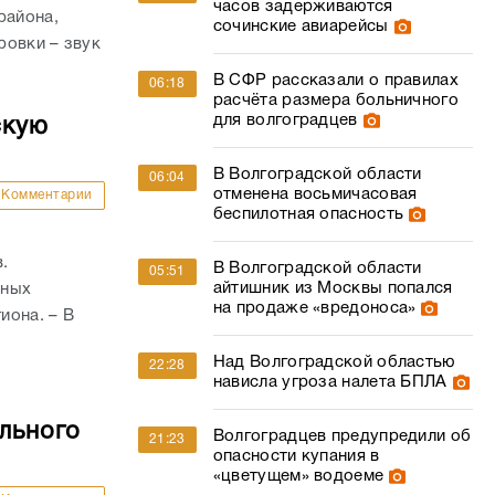
часов задерживаются
района,
сочинские авиарейсы
ровки – звук
В СФР рассказали о правилах
06:18
расчёта размера больничного
для волгоградцев
скую
В Волгоградской области
06:04
отменена восьмичасовая
Комментарии
беспилотная опасность
и
.
В Волгоградской области
05:51
айтишник из Москвы попался
тных
на продаже «вредоноса»
иона. – В
Над Волгоградской областью
22:28
нависла угроза налета БПЛА
льного
Волгоградцев предупредили об
21:23
опасности купания в
«цветущем» водоеме