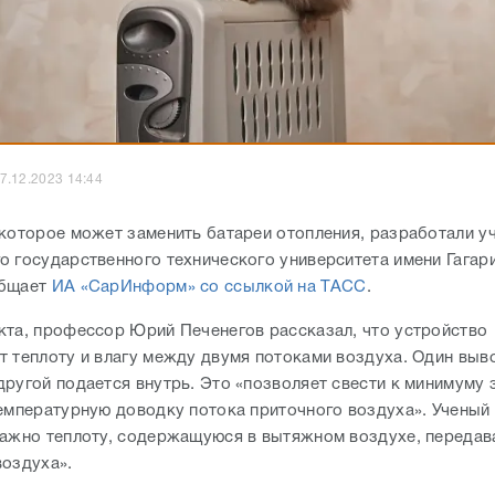
7.12.2023 14:44
 которое может заменить батареи отопления, разработали у
о государственного технического университета имени Гагари
общает
ИА «СарИнформ» со ссылкой на ТАСС
.
кта, профессор Юрий Печенегов рассказал, что устройство
т теплоту и влагу между двумя потоками воздуха. Один выв
другой подается внутрь. Это «позволяет свести к минимуму 
температурную доводку потока приточного воздуха». Ученый
важно теплоту, содержащуюся в вытяжном воздухе, передав
воздуха».