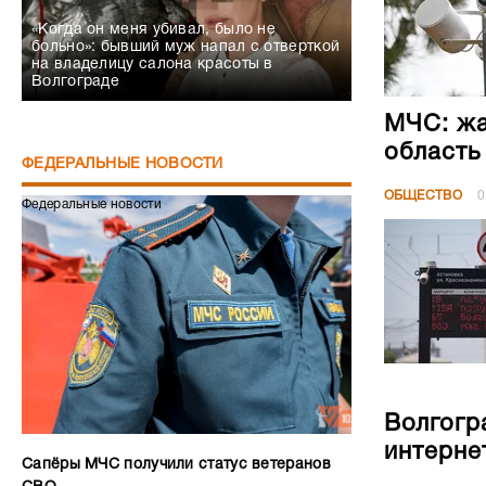
«Когда он меня убивал, было не
больно»: бывший муж напал с отверткой
на владелицу салона красоты в
Волгограде
МЧС: жа
область
ФЕДЕРАЛЬНЫЕ НОВОСТИ
ОБЩЕСТВО
0
Федеральные новости
Волгогр
интерне
Сапёры МЧС получили статус ветеранов