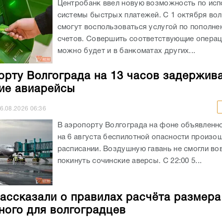
Центробанк ввел новую возможность по ис
системы быстрых платежей. С 1 октября во
смогут воспользоваться услугой по пополне
счетов. Совершить соответствующие операц
можно будет и в банкоматах других...
орту Волгограда на 13 часов задержив
ие авиарейсы
6.08.2026
06:36
В аэропорту Волгограда на фоне объявленно
на 6 августа беспилотной опасности произо
расписании. Воздушную гавань не смогли во
покинуть сочинские аверсы. С 22:00 5...
ассказали о правилах расчёта размера
ного для волгоградцев