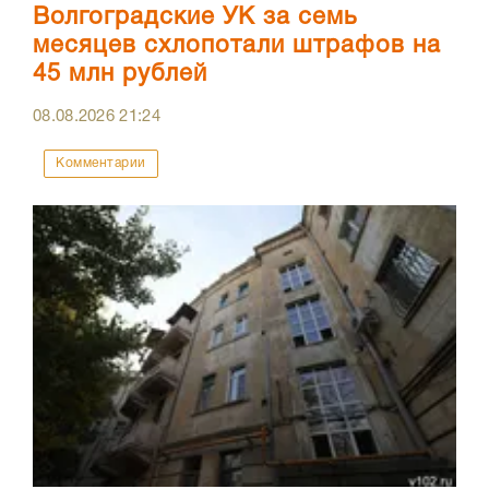
Волгоградские УК за семь
месяцев схлопотали штрафов на
45 млн рублей
08.08.2026
21:24
Комментарии