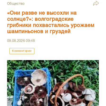
Общество
«Они разве не высохли на
солнце?»: волгоградские
грибники похвастались урожаем
шампиньонов и груздей
09.08.2026
09:48
Комментарии