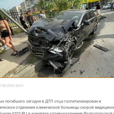
7.06.2023 20:41
ын погибшего сегодня в ДТП отца госпитализирован в
ическое отделение клинической больницы скорой медицинс
бщили V102.RU в комитете здравоохранения Волгоградской 