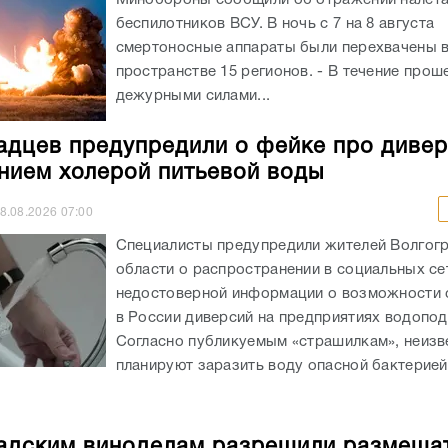
Минобороны сообщили об отражении налёт
беспилотников ВСУ. В ночь с 7 на 8 августа
смертоносные аппараты были перехвачены 
пространстве 15 регионов. - В течение про
дежурными силами...
адцев предупредили о фейке про дивер
нием холерой питьевой воды
8.08.2026
07:00
Специалисты предупредили жителей Волгог
области о распространении в социальных се
недостоверной информации о возможности
в России диверсий на предприятиях водопод
Согласно публикуемым «страшилкам», неизв
планируют заразить воду опасной бактерией,
адским виноделам разрешили размеща