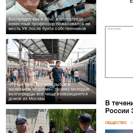
Е
Беспредел как в 90-х: в Волгограде
известный профессор пожаловался на
месть УК после бунта собственников
РЕКЛАМА
«Лучше быть крупной рыбой в
маленьком водоеме»: почему молодые
волгоградцы все чаще возвращаются
домой из Москвы
В течен
России 
ОБЩЕСТВО
0