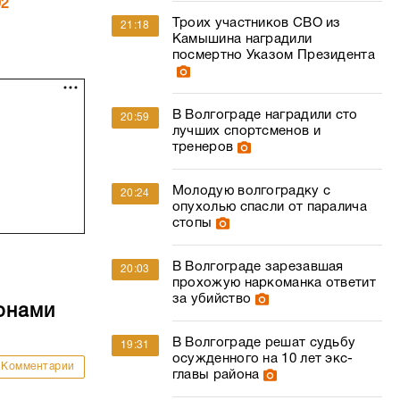
02
Троих участников СВО из
21:18
Камышина наградили
посмертно Указом Президента
В Волгограде наградили сто
20:59
лучших спортсменов и
тренеров
Молодую волгоградку с
20:24
опухолью спасли от паралича
стопы
В Волгограде зарезавшая
20:03
прохожую наркоманка ответит
за убийство
онами
В Волгограде решат судьбу
19:31
осужденного на 10 лет экс-
Комментарии
главы района