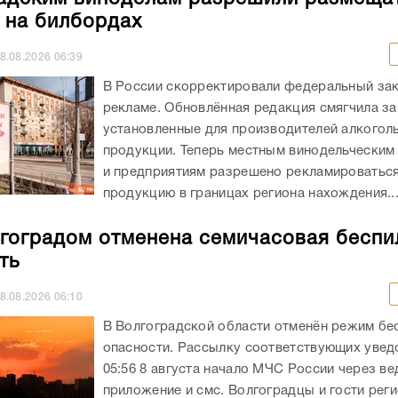
 на билбордах
8.08.2026
06:39
В России скорректировали федеральный зак
рекламе. Обновлённая редакция смягчила за
установленные для производителей алкогол
продукции. Теперь местным винодельческим
и предприятиям разрешено рекламироватьс
продукцию в границах региона нахождения...
гоградом отменена семичасовая беспи
ть
8.08.2026
06:10
В Волгоградской области отменён режим бе
опасности. Рассылку соответствующих увед
05:56 8 августа начало МЧС России через в
приложение и смс. Волгоградцы и гости реги