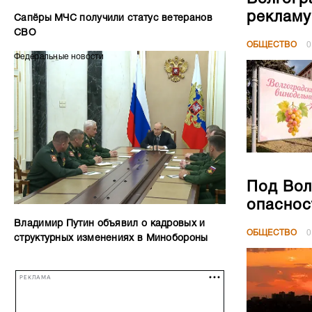
рекламу
Сапёры МЧС получили статус ветеранов
СВО
ОБЩЕСТВО
0
Федеральные новости
Под Вол
опаснос
Владимир Путин объявил о кадровых и
ОБЩЕСТВО
0
структурных изменениях в Минобороны
РЕКЛАМА