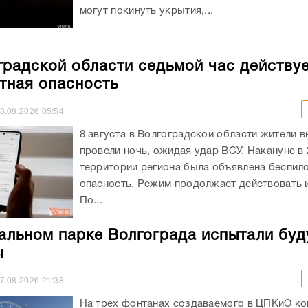
могут покинуть укрытия,...
градской области седьмой час действу
тная опасность
8.08.2026
05:54
8 августа в Волгоградской области жители в
провели ночь, ожидая удар ВСУ. Накануне в 
территории региона была объявлена беспил
опасность. Режим продолжает действовать и
По...
альном парке Волгограда испытали бу
ы
7.08.2026
21:38
На трех фонтанах создаваемого в ЦПКиО к