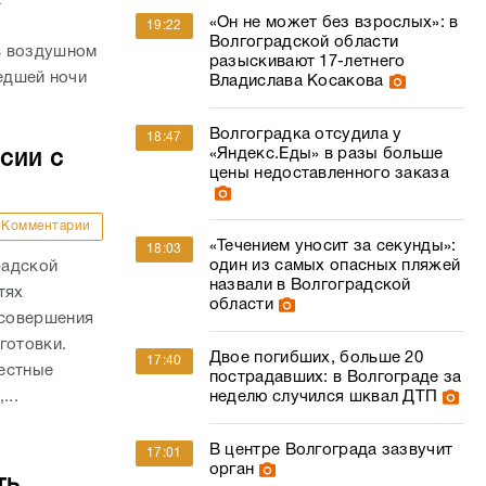
а
«Он не может без взрослых»: в
19:22
Волгоградской области
в воздушном
разыскивают 17-летнего
шедшей ночи
Владислава Косакова
Волгоградка отсудила у
18:47
«Яндекс.Еды» в разы больше
сии с
цены недоставленного заказа
Комментарии
«Течением уносит за секунды»:
18:03
один из самых опасных пляжей
радской
назвали в Волгоградской
тях
области
 совершения
готовки.
Двое погибших, больше 20
17:40
естные
пострадавших: в Волгограде за
неделю случился шквал ДТП
...
В центре Волгограда зазвучит
17:01
орган
ть