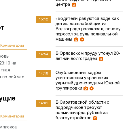
центра
«Водители радуются воде как
15:12
дети»: дальнобойщик из
ет
Волгограда рассказал, почему
пересел за руль поливальной
машины
Комментарии
В Орловском пруду утонул 20-
14:54
новь
летний волгоградец
23:10 на
отная
Опубликованы кадры
14:10
 по сей час.
уничтожения украинских
укрытий дроноводами Южной
группировки
дущие
В Саратовской области с
14:01
подрядчиков требуют
полмиллиарда рублей за
Комментарии
благоустройство
омплекса