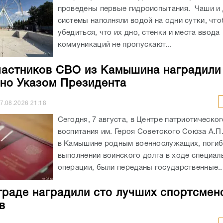
проведены первые гидроиспытания. Чаши и
системы наполняли водой на одни сутки, чт
убедиться, что их дно, стенки и места ввода
коммуникаций не пропускают...
частников СВО из Камышина наградили
но Указом Президента
7.08.2026
21:18
Сегодня, 7 августа, в Центре патриотическог
воспитания им. Героя Советского Союза А.П
в Камышине родным военнослужащих, погиб
выполнении воинского долга в ходе специал
операции, были переданы государственные..
граде наградили сто лучших спортсмен
в