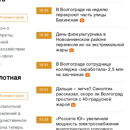
В Волгограде на неделю
16:50
перекроют часть улицы
Комментарии
Бакинская
он о
День физкультурника в
преты,
16:39
Новоаннинском районе
ьной
перенесли из-за экстремальной
 хозяйствам
жары
я свою
.
В Волгограде сотрудница
16:31
колледжа «заработала» 2,5 млн
на заочниках
лотная
Дальше – легче? Синоптик
15:51
рассказал, скоро ли Волгоград
Комментарии
простится с 40-градусной
жарой
спилотной
омлений в
«Россети Юг» увеличили
15:28
едомственное
мощность электроснабжения
она теперь
волгоградского торгового