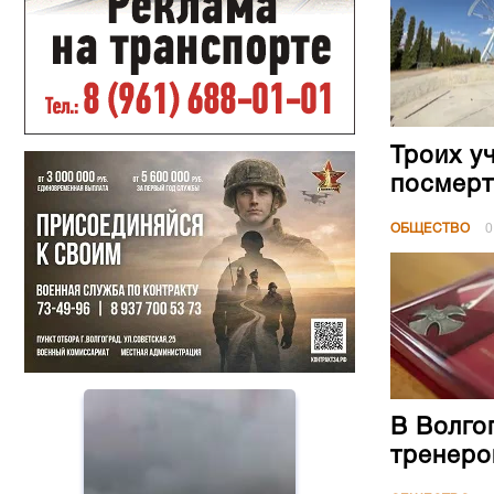
Троих у
посмерт
ОБЩЕСТВО
0
В Волго
тренеро