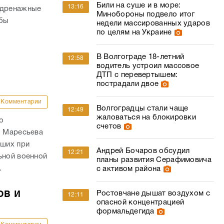
Били на суше и в море:
13:16
 дренажные
Минобороны подвело итог
обы
недели массированных ударов
по целям на Украине
В Волгограде 18-летний
12:58
водитель устроил массовое
ДТП с перевертышем:
пострадали двое
Комментарии
Волгоградцы стали чаще
12:49
жаловаться на блокировки
о
счетов
. Маресьева
ших при
Андрей Бочаров обсудил
12:21
ьной военной
планы развития Серафимовича
.
с активом района
ов и
Ростовчане дышат воздухом с
12:11
опасной концентрацией
формальдегида