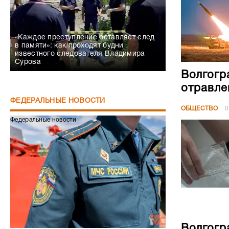
«Каждое преступление оставляет след
в памяти»: как проходят будни
известного следователя Владимира
Сурова
Волгогр
отравле
ФЕДЕРАЛЬНЫЕ НОВОСТИ
ОБЩЕСТВО
0
Федеральные новости
Волгогр