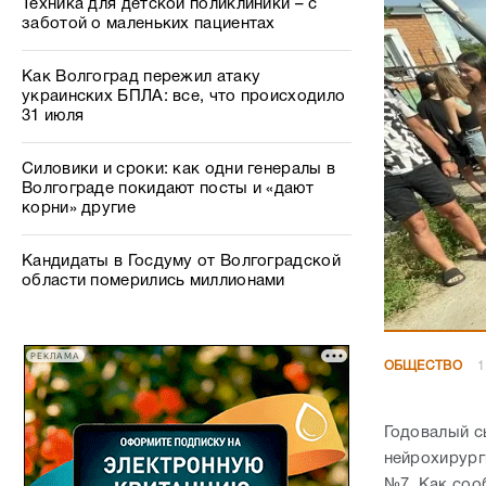
Техника для детской поликлиники – с
заботой о маленьких пациентах
Как Волгоград пережил атаку
украинских БПЛА: все, что происходило
31 июля
Силовики и сроки: как одни генералы в
Волгограде покидают посты и «дают
корни» другие
Кандидаты в Госдуму от Волгоградской
области померились миллионами
РЕКЛАМА
ОБЩЕСТВО
1
Годовалый с
нейрохирург
№7. Как соо