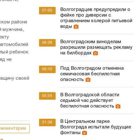
Волгоградцев предупредили о
07:00
фейке про диверсии с
отравлением холерой питьевой
ском районе
воды
й мужчина,
екту
Волгоградским виноделам
06:39
 автомобилей
разрешили размещать рекламу
алый ребенок
на билбордах
яд не
Под Волгоградом отменена
06:10
семичасовая беспилотная
овщину своей
опасность
В Волгоградской области
05:54
седьмой час действует
беспилотная опасность
В Центральном парке
21:38
Волгограда испытали будущие
омментарии
фонтаны