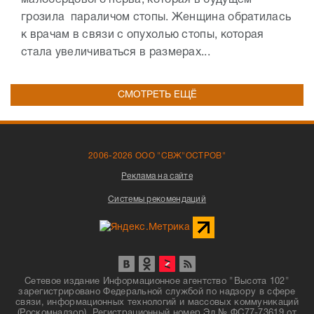
малоберцового нерва, которая в будущем
грозила параличом стопы. Женщина обратилась
к врачам в связи с опухолью стопы, которая
стала увеличиваться в размерах...
СМОТРЕТЬ ЕЩЁ
2006-2026 ООО "СВЖ"ОСТРОВ"
Реклама на сайте
Системы рекомендаций
Сетевое издание Информационное агентство "Высота 102"
зарегистрировано Федеральной службой по надзору в сфере
связи, информационных технологий и массовых коммуникаций
(Роскомнадзор). Регистрационный номер Эл № ФС77-73619 от