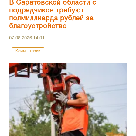
В Саратовской области с
подрядчиков требуют
полмиллиарда рублей за
благоустройство
07.08.2026
14:01
Комментарии