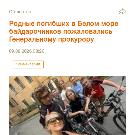
Общество
Родные погибших в Белом море
байдарочников пожаловались
Генеральному прокурору
09.08.2026
08:20
Комментарии