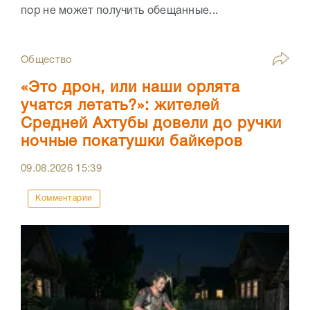
пор не может получить обещанные...
Общество
«Это дрон, или наши орлята
учатся летать?»: жителей
Средней Ахтубы довели до ручки
ночные покатушки байкеров
09.08.2026
15:39
Комментарии