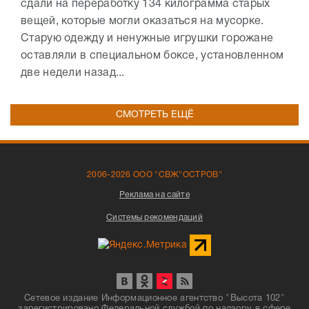
сдали на переработку 134 килограмма старых
вещей, которые могли оказаться на мусорке.
Старую одежду и ненужные игрушки горожане
оставляли в специальном боксе, установленном
две недели назад...
СМОТРЕТЬ ЕЩЁ
2006-2026 ООО "СВЖ"ОСТРОВ"
Реклама на сайте
Системы рекомендаций
Сетевое издание Информационное агентство "Высота 102"
зарегистрировано Федеральной службой по надзору в сфере