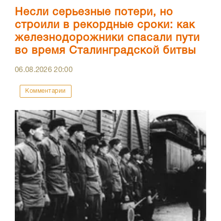
Несли серьезные потери, но
строили в рекордные сроки: как
железнодорожники спасали пути
во время Сталинградской битвы
06.08.2026
20:00
Комментарии