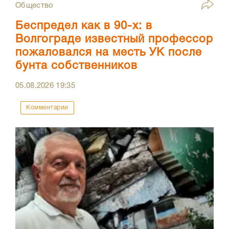
Общество
Беспредел как в 90-х: в
Волгограде известный профессор
пожаловался на месть УК после
бунта собственников
05.08.2026
19:35
Комментарии