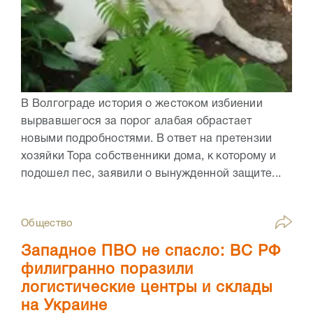
В Волгограде история о жестоком избиении
вырвавшегося за порог алабая обрастает
новыми подробностями. В ответ на претензии
хозяйки Тора собственники дома, к которому и
подошел пес, заявили о вынужденной защите...
Общество
Западное ПВО не спасло: ВС РФ
филигранно поразили
логистические центры и склады
на Украине