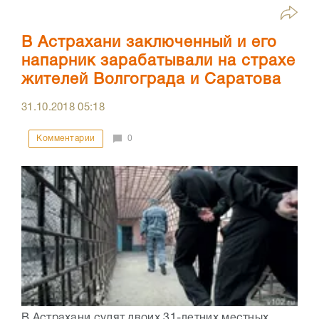
В Астрахани заключенный и его
напарник зарабатывали на страхе
жителей Волгограда и Саратова
31.10.2018
05:18
Комментарии
0
В Астрахани судят двоих 31-летних местных