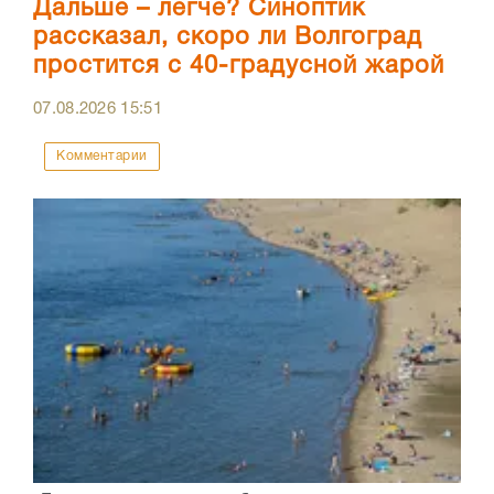
Дальше – легче? Синоптик
рассказал, скоро ли Волгоград
простится с 40-градусной жарой
07.08.2026
15:51
Комментарии