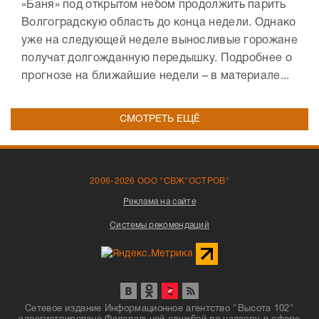
«Баня» под открытом небом продолжить парить
Волгоградскую область до конца недели. Однако
уже на следующей неделе выносливые горожане
получат долгожданную передышку. Подробнее о
прогнозе на ближайшие недели – в материале...
СМОТРЕТЬ ЕЩЁ
2006-2026 ООО "СВЖ"ОСТРОВ"
Реклама на сайте
Системы рекомендаций
Сетевое издание Информационное агентство "Высота 102"