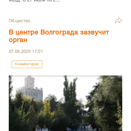
МВД. С 27 июля по 2...
Общество
В центре Волгограда зазвучит
орган
07.08.2026
17:01
Комментарии