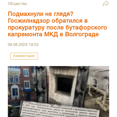
Общество
Подмахнули не глядя?
Госжилнадзор обратился в
прокуратуру после бутафорского
капремонта МКД в Волгограде
08.08.2026
19:33
Комментарии