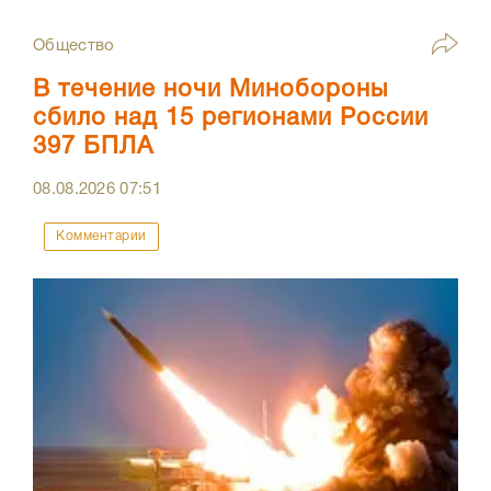
Общество
В течение ночи Минобороны
сбило над 15 регионами России
397 БПЛА
08.08.2026
07:51
Комментарии