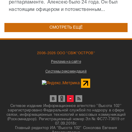
регпарламенте. Алексею было 24 года. Он был
настоящим офицером и потомственным...
СМОТРЕТЬ ЕЩЁ
2006-2026 ООО "СВЖ"ОСТРОВ"
Реклама на сайте
Системы рекомендаций
Сетевое издание Информационное агентство "Высота 102"
зарегистрировано Федеральной службой по надзору в сфере
связи, информационных технологий и массовых коммуникаций
(Роскомнадзор). Регистрационный номер Эл № ФС77-73619 от
07.09.2018г.
Главный редактор ИА "Высота 102" Соколова Евгения