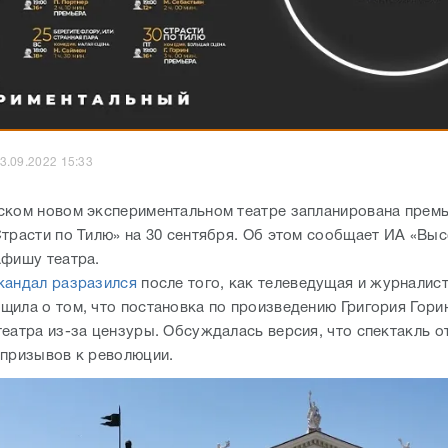
3.09.2022 15:33
ском новом экспериментальном театре запланирована прем
Страсти по Тилю» на 30 сентября. Об этом сообщает ИА «Выс
афишу театра.
кандал разразился
после того, как телеведущая и журналис
щила о том, что постановка по произведению Григория Горин
театра из-за цензуры. Обсуждалась версия, что спектакль о
 призывов к революции.