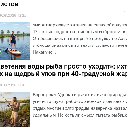
истов
9.08.2026
12:22
Умиротворяющее катание на сапах обернуло
17-летних подростков мощным выбросом ад
Отправившись на вечернюю прогулку по Ахт
и юноша оказались во власти сильного течен
Накануне...
цветения воды рыба просто уходит»: ихт
х на щедрый улов при 40-градусной жа
9.08.2026
11:45
Берег реки. Удочка в руках и звуки природы
уличного шума, рабочих звонков и бытовых 
отдых многие волгоградцы наверняка назва
идеальным. Но есть ли смысл пытать рыбацко