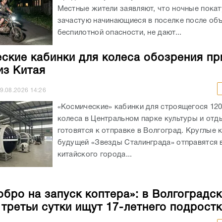
Местные жители заявляют, что ночные покат
зачастую начинающиеся в поселке после об
беспилотной опасности, не дают...
ские кабинки для колеса обозрения пр
з Китая
9.08.2026
14:26
«Космические» кабинки для строящегося 12
колеса в Центральном парке культуры и отд
готовятся к отправке в Волгоград. Круглые 
будущей «Звезды Сталинграда» отправятся в
китайского города...
обро на запуск коптера»: в Волгоградс
 третьи сутки ищут 17-летнего подрост