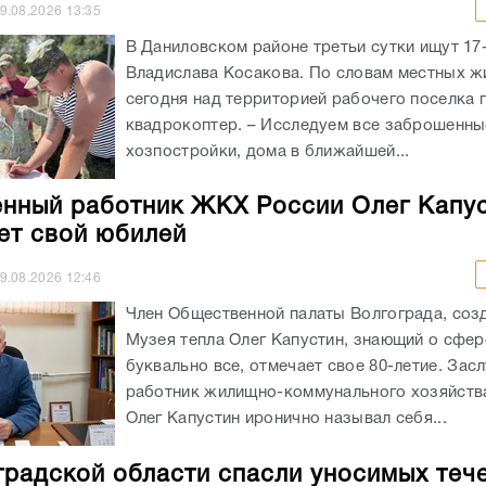
9.08.2026
13:35
В Даниловском районе третьи сутки ищут 17
Владислава Косакова. По словам местных ж
сегодня над территорией рабочего поселка 
квадрокоптер. – Исследуем все заброшенны
хозпостройки, дома в ближайшей...
нный работник ЖКХ России Олег Капу
ет свой юбилей
9.08.2026
12:46
Член Общественной палаты Волгограда, соз
Музея тепла Олег Капустин, знающий о сфе
буквально все, отмечает свое 80-летие. За
работник жилищно-коммунального хозяйств
Олег Капустин иронично называл себя...
градской области спасли уносимых теч