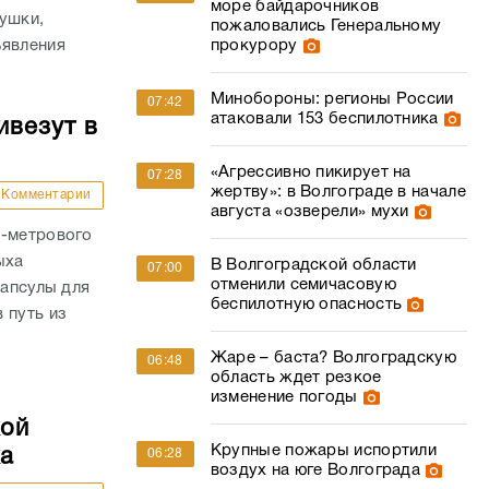
море байдарочников
ушки,
пожаловались Генеральному
прокурору
ъявления
Минобороны: регионы России
07:42
атаковали 153 беспилотника
ивезут в
«Агрессивно пикирует на
07:28
жертву»: в Волгограде в начале
Комментарии
августа «озверели» мухи
0-метрового
ыха
В Волгоградской области
07:00
отменили семичасовую
капсулы для
беспилотную опасность
 путь из
Жаре – баста? Волгоградскую
06:48
область ждет резкое
изменение погоды
кой
Крупные пожары испортили
ка
06:28
воздух на юге Волгограда