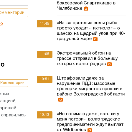
боксёрской Спартакиаде в
Челябинске
омментарии
«Из-за цветения воды рыба
11:45
02
просто уходит»: ихтиолог – о
шансах на щедрый улов при 40-
градусной жаре
Экстремальный обгон на
11:05
трассе отправил в больницу
пятерых волгоградцев
во
Штрафовали даже за
10:51
Комментарии
нарушение ПДД: массовые
проверки мигрантов прошли в
вных
районе Волгоградской области
танцией,
хорошей
«Не понимаю даже, есть ли у
10:13
 справились
меня потери»: волгоградские
предприниматели ждут выплат
от Wildberries