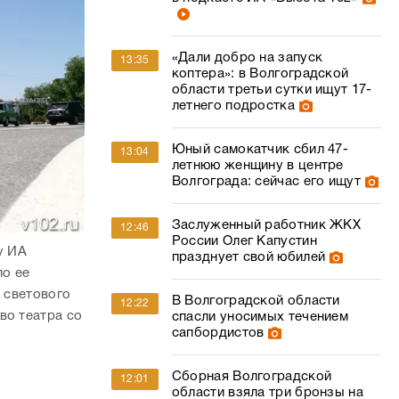
«Дали добро на запуск
13:35
коптера»: в Волгоградской
области третьи сутки ищут 17-
летнего подростка
Юный самокатчик сбил 47-
13:04
летнюю женщину в центре
Волгограда: сейчас его ищут
Заслуженный работник ЖКХ
12:46
России Олег Капустин
у ИА
празднует свой юбилей
по ее
 светового
В Волгоградской области
12:22
во театра со
спасли уносимых течением
сапбордистов
Сборная Волгоградской
12:01
области взяла три бронзы на