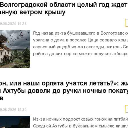
Волгоградской области целый год ждет
анную ветром крышу
9.08.2026
16:28
Год назад из-за бушевавшего в Волгоградск
урагана с дома в поселке Цаца сорвало кры
серьезный ущерб из-за непогоды, житель С
района до сих пор не может получить обещан
он, или наши орлята учатся летать?»: ж
 Ахтубы довели до ручки ночные покат
в
9.08.2026
15:39
Из-за ночных подростковых гонок на питба
Средней Ахтубы в буквальном смысле лишил