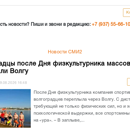
К
сть новости? Пиши и звони в редакцию:
+7 (937) 55-66-1
Новости СМИ2
адцы после Дня физкультурника массо
ли Волгу
9.08.2026
16:48
После Дня физкультурника компания спорти
волгоградцев переплыла через Волгу. С дис
требующей не только физических сил, но и 
психологической выдержки, все спортсмены
на «ура». – В заплыве,...