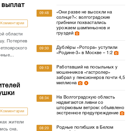
 выплат
«Они разве не высохли на
09:48
солнце?»: волгоградские
грибники похвастались
Комментарии
урожаем шампиньонов и
груздей
ой области
шу. Потерпев
Дублёры «Ротора» уступили
ветлоярского
09:30
«Родине‑3» в Москве – 1:2
ные...
Работавший на посыльных у
09:13
мошенников «гастролер»
забрал у пенсионеров почти 4,5
миллиона
ителей
ушки
На Волгоградскую область
08:34
надвигаются ливни со
штормовым ветром: объявлено
Комментарии
экстренное предупреждение
йках жители
Родные погибших в Белом
08:20
ись сна.