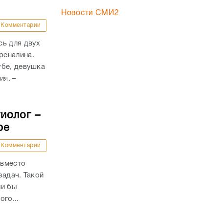
Новости СМИ2
Комментарии
сь для двух
реналина.
убе, девушка
ия. –
иолог –
ре
Комментарии
 вместо
задач. Такой
ли бы
го...