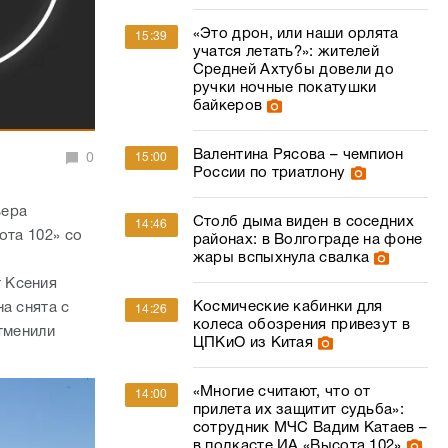
«Это дрон, или наши орлята
15:39
учатся летать?»: жителей
Средней Ахтубы довели до
ручки ночные покатушки
байкеров
Валентина Рясова – чемпион
0
15:00
России по триатлону
ьера
Столб дыма виден в соседних
14:46
ота 102» со
районах: в Волгограде на фоне
жары вспыхнула свалка
т Ксения
Космические кабинки для
а снята с
14:26
колеса обозрения привезут в
тменили
ЦПКиО из Китая
«Многие считают, что от
14:00
прилета их защитит судьба»:
сотрудник МЧС Вадим Катаев –
в подкасте ИА «Высота 102»