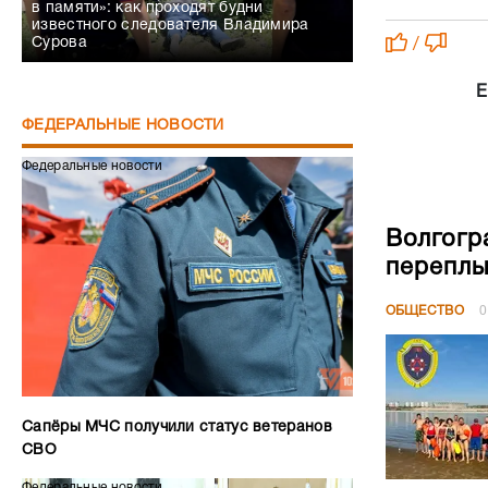
в памяти»: как проходят будни
известного следователя Владимира
Сурова
/
Е
ФЕДЕРАЛЬНЫЕ НОВОСТИ
Федеральные новости
Волгогр
переплы
ОБЩЕСТВО
0
Сапёры МЧС получили статус ветеранов
СВО
Федеральные новости