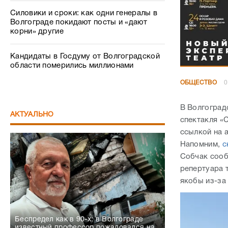
Силовики и сроки: как одни генералы в
Волгограде покидают посты и «дают
корни» другие
Кандидаты в Госдуму от Волгоградской
области померились миллионами
ОБЩЕСТВО
0
В Волгоград
АКТУАЛЬНО
спектакля «
ссылкой на 
Напомним,
с
Собчак сооб
репертуара 
якобы из-за
Беспредел как в 90-х: в Волгограде
известный профессор пожаловался на