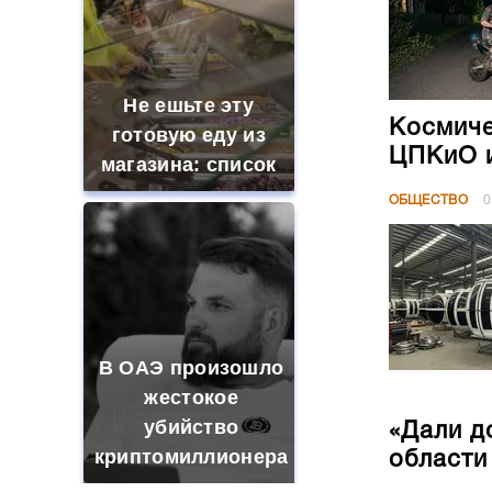
Не ешьте эту
Космиче
готовую еду из
ЦПКиО и
магазина: список
ОБЩЕСТВО
0
В ОАЭ произошло
жестокое
убийство
«Дали д
криптомиллионера
области