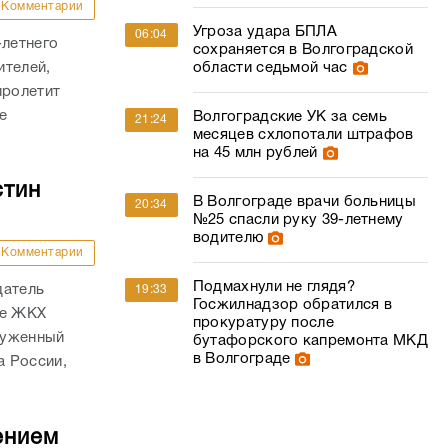
Комментарии
Угроза удара БПЛА
06:04
-летнего
сохраняется в Волгоградской
области седьмой час
ителей,
пролетит
е
Волгоградские УК за семь
21:24
месяцев схлопотали штрафов
на 45 млн рублей
стин
В Волгограде врачи больницы
20:34
№25 спасли руку 39-летнему
водителю
Комментарии
Подмахнули не глядя?
датель
19:33
Госжилнадзор обратился в
ре ЖКХ
прокуратуру после
служенный
бутафорского капремонта МКД
в Волгограде
а России,
ением