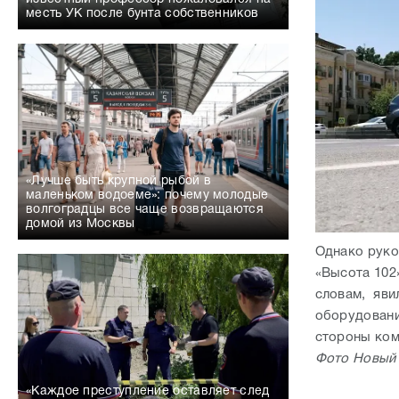
месть УК после бунта собственников
«Лучше быть крупной рыбой в
маленьком водоеме»: почему молодые
волгоградцы все чаще возвращаются
домой из Москвы
Однако руко
«Высота 102»
словам, яви
оборудовани
стороны ком
Фото Новый 
«Каждое преступление оставляет след