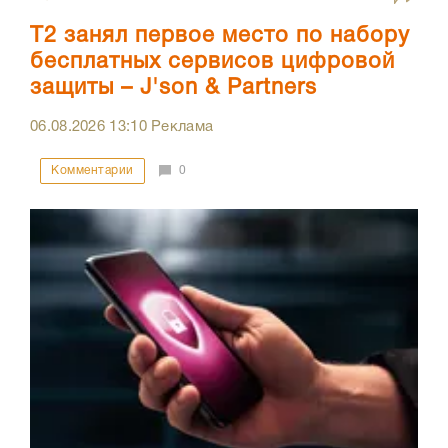
Т2 занял первое место по набору
бесплатных сервисов цифровой
защиты – J'son & Partners
06.08.2026
13:10
Реклама
Комментарии
0