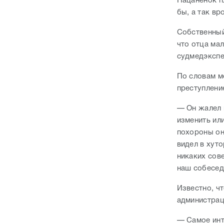
Пацаненок пл
бы, а так вр
Собственный
что отца мал
судмедэкспе
По словам м
преступлени
— Он жалел и
изменить или
похороны он
видел в хуто
никаких сов
наш собесед
Известно, ч
администрац
— Самое инт