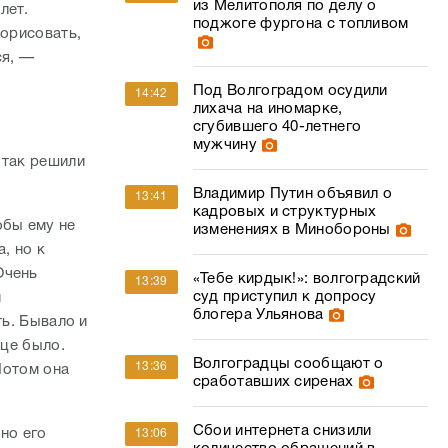
из Мелитополя по делу о
лет.
поджоге фургона с топливом
порисовать,
ся, —
Под Волгоградом осудили
14:42
лихача на иномарке,
сгубившего 40-летнего
мужчину
 так решили
Владимир Путин объявил о
13:41
кадровых и структурных
обы ему не
изменениях в Минобороны
, но к
Очень
«Тебе кирдык!»: волгоградский
13:39
суд приступил к допросу
и
блогера Ульянова
ть. Бывало и
ице было.
Волгоградцы сообщают о
13:36
Потом она
сработавших сиренах
Сбои интернета снизили
но его
13:06