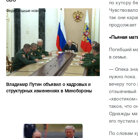
СВО
по хутору б
Чувствовало
Федеральные новости
так они кар
продолжает 
«Пьяная мать
Погибший ма
в семье.
— Опека зна
нужно пока. 
вечеру того
Владимир Путин объявил о кадровых и
структурных изменениях в Минобороны
отзывчивый 
«хвостиком».
такое, что о
Однажды мать
его пустила
По словам х