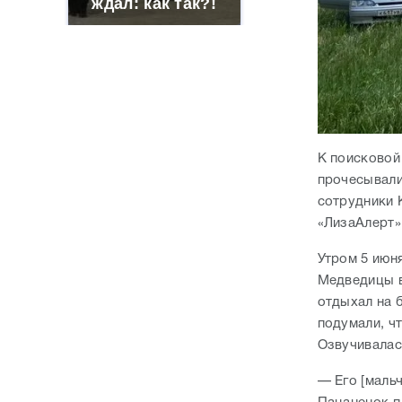
ждал: как так?!
К поисковой
прочесывали
сотрудники 
«ЛизаАлерт»
Утром 5 июн
Медведицы в
отдыхал на б
подумали, чт
Озвучивалас
— Его [маль