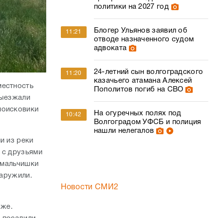
политики на 2027 год
Блогер Ульянов заявил об
11:21
отводе назначенного судом
адвоката
24-летний сын волгоградского
11:20
казачьего атамана Алексей
местность
Пополитов погиб на СВО
выезжали
поисковики
На огуречных полях под
10:42
Волгоградом УФСБ и полиция
нашли нелегалов
и из реки
 с друзьями
т мальчишки
наружили.
Новости СМИ2
бже.