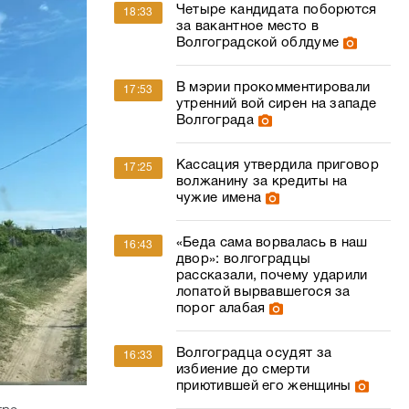
Четыре кандидата поборются
18:33
за вакантное место в
Волгоградской облдуме
В мэрии прокомментировали
17:53
утренний вой сирен на западе
Волгограда
Кассация утвердила приговор
17:25
волжанину за кредиты на
чужие имена
«Беда сама ворвалась в наш
16:43
двор»: волгоградцы
рассказали, почему ударили
лопатой вырвавшегося за
порог алабая
Волгоградца осудят за
16:33
избиение до смерти
приютившей его женщины