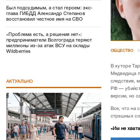
Был подсудимым, а стал героем: экс-
глава ГИБДД Александр Степанов
восстановил честное имя на СВО
«Проблема есть, а решения нет»:
предприниматели Волгограда теряют
миллионы из-за атак ВСУ на склады
ОБЩЕСТВО
0
Wildberries
В хуторе Та
Медведица п
следствия, м
АКТУАЛЬНО
РФ — убийст
версии, но 
Все, что на 
страшных со
«Им не хват