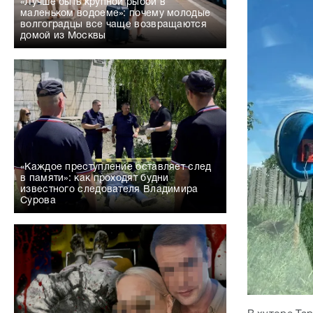
«Лучше быть крупной рыбой в
маленьком водоеме»: почему молодые
волгоградцы все чаще возвращаются
домой из Москвы
«Каждое преступление оставляет след
в памяти»: как проходят будни
известного следователя Владимира
Сурова