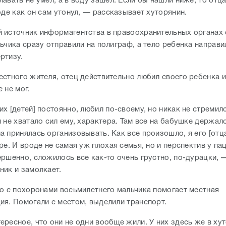
авать не умел, а в воду зашел. Если бы нашли ниже, то отц
оде как он сам утонул, — рассказывает хуторянин.
 источник информагентства в правоохранительных органах
ьчика сразу отправили на полиграф, а тело ребенка направи
ртизу.
естного жителя, отец действительно любил своего ребенка и
е не мог.
х [детей] постоянно, любил по-своему, но никак не стремилс
 не хватало сил ему, характера. Там все на бабушке держал
а принялась организовывать. Как все произошло, я его [отц
ре. И вроде не самая уж плохая семья, но и перспектив у па
ершенно, сложилось все как-то очень грустно, по-дурацки, 
ник и замолкает.
то с похоронами восьмилетнего мальчика помогает местная
ия. Помогали с местом, выделили транспорт.
ересное, что они не одни вообще жили. У них здесь же в ху