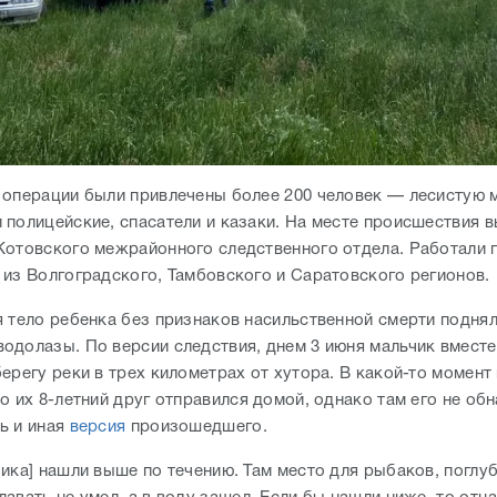
 операции были привлечены более 200 человек — лесистую 
 полицейские, спасатели и казаки. На месте происшествия 
Котовского межрайонного следственного отдела. Работали 
 из Волгоградского, Тамбовского и Саратовского регионов.
я тело ребенка без признаков насильственной смерти поднял
одолазы. По версии следствия, днем 3 июня мальчик вместе
ерегу реки в трех километрах от хутора. В какой-то момен
о их 8-летний друг отправился домой, однако там его не об
ь и иная
версия
произошедшего.
чика] нашли выше по течению. Там место для рыбаков, поглу