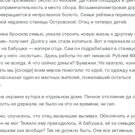
расов проживают около 55 человек. Детская площадка в цен
топримечательность и место сбора. Восьмикилометровая дор
ревращается в непролазное болото. Семья ребенка переехал
ой недалеко станицы Островской. Отец и четверо детей.
нка бросила семью, уехала строить новую жизнь к другому
ие» получает. Долги у них стали копиться. Вот и переехали 
ь на бабушке — матери отца. Сам он подрабатывал в станице
и у него «золотые». Здесь работы-то нет никакой. Рублей 60
то не всегда. А что сейчас деньги? Бумажки. Не хватало, кон
ть мы [соседи] всем миром помогали: то едой, то одежду к
рассказал один из местных жителей, пожелавший остаться
м.
на окраине хутора в отдельном доме. Печное отопление да 
сть не держали, не было на это ни времени, ни сил.
но, случалось, что отец мальчишек выпивал. Обеспечить и у
н не мог. Тяжело ему приходилось. А бабушка, ей за семьдес
чишкам как вообще? Так не должно быть. Они все активные, 