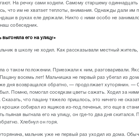
егают. На речку сами ходили. Самому старшему одиннадцать 
сь, что им не хватает теплоты, внимания. Однажды дали им 
андаши в руках еле держали. Никто с ними особо не занимал
наш собеседник.
 выгоняла его на улицу»
льчик в школу не ходил. Как рассказывали местный житель,
ла о таком положении. Приезжали к ним, разговаривали. Як
Пацану восемь лет! Мальчишка не первый раз убегал из дома
 же дня возвращался обратно, — продолжает хуторянин. — 
был. Помню, помогал соседкам цветы сажать. Ходил за ним
 Сказать, что пацану тяжело пришлось, это ничего не сказа
н крошки собирал из ящиков из-под печенья, это еще в стан
 пьяная выгнала его на улицу, он где-то два дня скитался. 
 обратно. Хлебнул он горя.
уторянина, мальчик уже не первый раз уходил из дома. Обыч