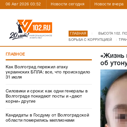
06 Авг 2026 03:52
Новости сегодня
Новости вчера
ГЛАВНАЯ
ВЫСОТА 102. П
БОРЬБА С КОРРУПЦИЕЙ
ТРА
ГЛАВНОЕ
«Жизнь 
об утон
Как Волгоград пережил атаку
украинских БПЛА: все, что происходило
31 июля
Силовики и сроки: как одни генералы в
Волгограде покидают посты и «дают
корни» другие
Кандидаты в Госдуму от Волгоградской
области померились миллионами