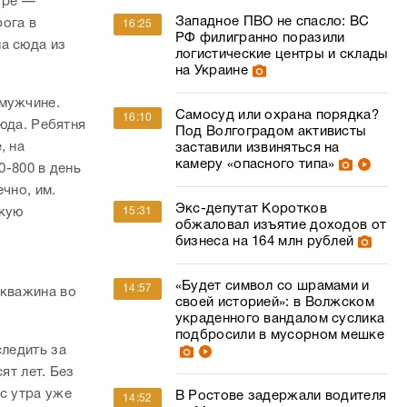
тре —
Западное ПВО не спасло: ВС
ога в
16:25
РФ филигранно поразили
а сюда из
логистические центры и склады
на Украине
 мужчине.
Самосуд или охрана порядка?
16:10
сюда. Ребятня
Под Волгоградом активисты
, на
заставили извиняться на
камеру «опасного типа»
0-800 в день
ечно, им.
Экс-депутат Коротков
15:31
акую
обжаловал изъятие доходов от
бизнеса на 164 млн рублей
«Будет символ со шрамами и
14:57
скважина во
своей историей»: в Волжском
украденного вандалом суслика
подбросили в мусорном мешке
следить за
ят лет. Без
с утра уже
В Ростове задержали водителя
14:52