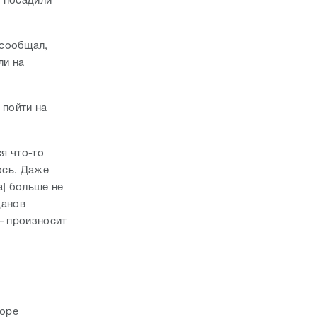
а посадили
 сообщал,
ли на
 пойти на
я что-то
ось. Даже
а] больше не
цанов
— произносит
торе