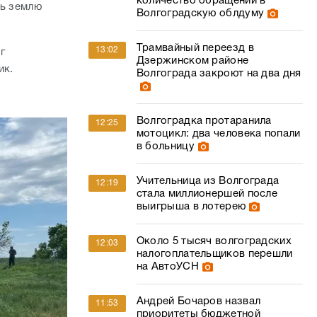
количество обращений в
зь землю
Волгоградскую облдуму
Трамвайный переезд в
13:02
г
Дзержинском районе
ик.
Волгограда закроют на два дня
Волгоградка протаранила
12:25
мотоцикл: два человека попали
в больницу
Учительница из Волгограда
12:19
стала миллионершей после
выигрыша в лотерею
Около 5 тысяч волгоградских
12:03
налогоплательщиков перешли
на АвтоУСН
Андрей Бочаров назвал
11:53
приоритеты бюджетной