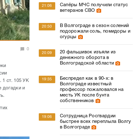
Сапёры МЧС получили статус
21:06
ветеранов СВО
В Волгограде в сезон солений
20:50
подорожали соль, помидоры и
огурцы
0
20 фальшивок изъяли из
20:09
денежного оборота в
Волгоградской области
еки
сии
Беспредел как в 90-х: в
19:35
 1 ст. 105 УК
Волгограде известный
 догадки и
профессор пожаловался на
месть УК после бунта
ть.
собственников
этих
Сотрудница Росгвардии
19:06
быстрее всех переплыла Волгу
в Волгограде