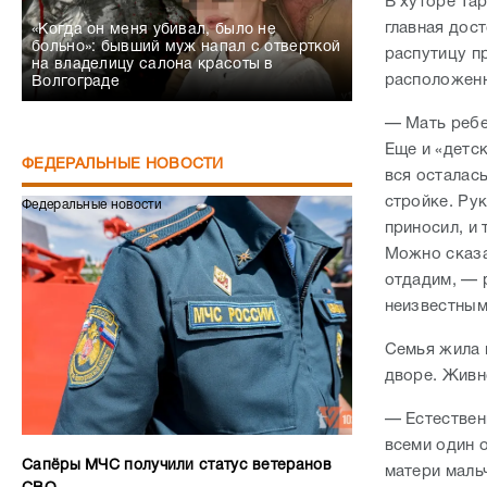
В хуторе Та
главная дос
«Когда он меня убивал, было не
больно»: бывший муж напал с отверткой
распутицу п
на владелицу салона красоты в
расположенн
Волгограде
— Мать ребе
Еще и «детск
ФЕДЕРАЛЬНЫЕ НОВОСТИ
вся осталас
стройке. Рук
Федеральные новости
приносил, и 
Можно сказа
отдадим, — 
неизвестны
Семья жила 
дворе. Живно
— Естествен
всеми один о
Сапёры МЧС получили статус ветеранов
матери маль