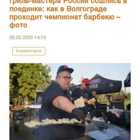
Гриль-мастера России сошлись в
поединке: как в Волгограде
проходит чемпионат барбекю –
фото
08.08.2026
14:19
Комментарии