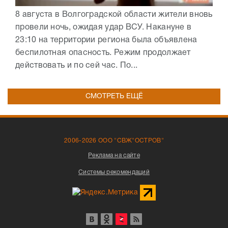
8 августа в Волгоградской области жители вновь
провели ночь, ожидая удар ВСУ. Накануне в
23:10 на территории региона была объявлена
беспилотная опасность. Режим продолжает
действовать и по сей час. По...
СМОТРЕТЬ ЕЩЁ
2006-2026 ООО "СВЖ"ОСТРОВ"
Реклама на сайте
Системы рекомендаций