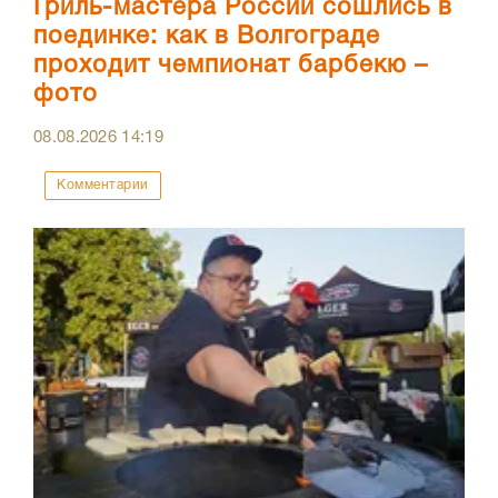
Гриль-мастера России сошлись в
поединке: как в Волгограде
проходит чемпионат барбекю –
фото
08.08.2026
14:19
Комментарии