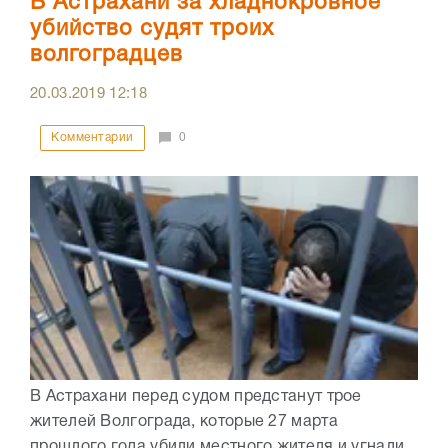
В Астрахани за хладнокровное
убийство судят троих
волгоградцев
20.03.2019
12:18
Комментарии
0
В Астрахани перед судом предстанут трое
жителей Волгограда, которые 27 марта
прошлого года убили местного жителя и угнали