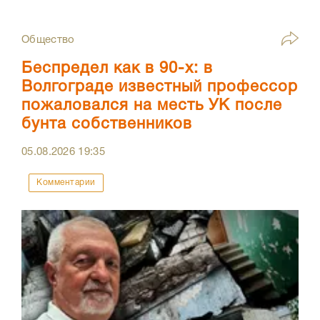
Общество
Беспредел как в 90-х: в
Волгограде известный профессор
пожаловался на месть УК после
бунта собственников
05.08.2026
19:35
Комментарии