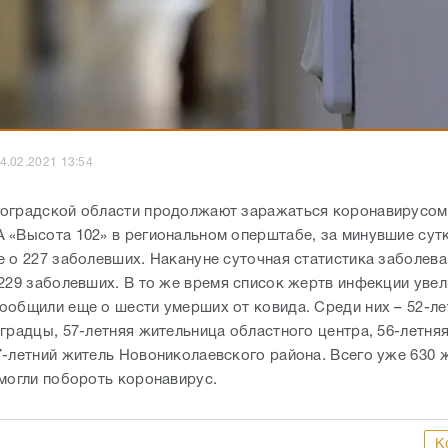
4.02.2021 13:54
оградской области продолжают заражаться коронавирусом
 «Высота 102» в региональном оперштабе, за минувшие сут
е о 227 заболевших. Накануне суточная статистика заболев
 229 заболевших. В то же время список жертв инфекции увел
ообщили еще о шести умерших от ковида. Среди них – 52-лет
градцы, 57-летняя жительница областного центра, 56-летняя
7-летний житель Новониколаевского района. Всего уже 630 
смогли побороть коронавирус.
К