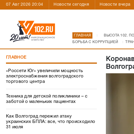
07 Авг 2026 20:04
Новости сегодня
Новости вчера
ГЛАВНАЯ
ВЫСОТА 102. П
БОРЬБА С КОРРУПЦИЕЙ
ТРА
ГЛАВНОЕ
Коронав
Волгогр
«Россети Юг» увеличили мощность
электроснабжения волгоградского
торгового центра
Техника для детской поликлиники – с
заботой о маленьких пациентах
Как Волгоград пережил атаку
украинских БПЛА: все, что происходило
31 июля