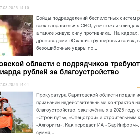
7.08.2026
14:10
Бойцы подразделений беспилотных систем р
всех направлениях СВО, уничтожая блиндажи
а также живую силу противника. На кадрах,
дроноводами «Южной» группировки войск, 
безошибочные удары по...
овской области с подрядчиков требуют
иарда рублей за благоустройство
7.08.2026
14:01
Прокуратура Саратовской области подала и
признании недействительными контрактов н
благоустройство, заключённых в 2025 году 
«Строй путь», «Спецстрой» и строительным
«Алгоритм». Как передает ИА «СарИнформ»,
сумма,...