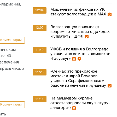
илармоний,
Мошенники из фейковых УК
12:04
атакуют волгоградцев в МАХ
Волгоградцев призывают
12:02
вовремя отчитаться о доходах
и уплатить НДФЛ
Комментарии
УФСБ и полиция в Волгограде
ннинском
11:40
уложили на землю взломщиков
-за 40-
«Госуслуг»
беспечения
праздника, а
«Сейчас это прекрасное
11:28
место»: Андрей Бочаров
увидел в Серафимовичском
районе изменения к лучшему
На Мамаевом кургане
11:11
отреставрировали скульптуру-
Комментарии
аллегорию
ить