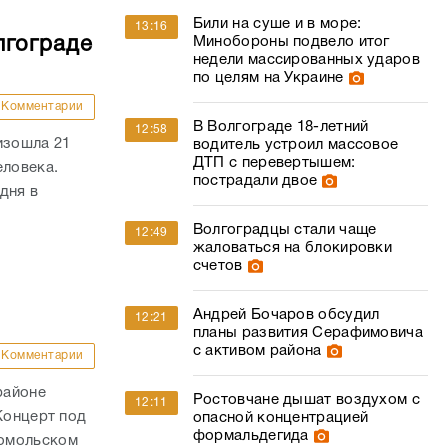
Били на суше и в море:
13:16
лгограде
Минобороны подвело итог
недели массированных ударов
по целям на Украине
Комментарии
В Волгограде 18-летний
12:58
изошла 21
водитель устроил массовое
ДТП с перевертышем:
еловека.
пострадали двое
дня в
Волгоградцы стали чаще
12:49
жаловаться на блокировки
счетов
Андрей Бочаров обсудил
12:21
планы развития Серафимовича
с активом района
Комментарии
районе
Ростовчане дышат воздухом с
12:11
Концерт под
опасной концентрацией
формальдегида
сомольском