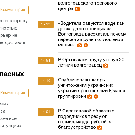
волгоградского торгового
центра
Комментарии
л на сторону
«Водители радуются воде как
15:12
олностью
дети»: дальнобойщик из
Волгограда рассказал, почему
урьер не
пересел за руль поливальной
не доставил
машины
В Орловском пруду утонул 20-
14:54
летний волгоградец
опасных
Опубликованы кадры
14:10
уничтожения украинских
укрытий дроноводами Южной
Комментарии
группировки
амых
В Саратовской области с
-за
14:01
подрядчиков требуют
ане все
полмиллиарда рублей за
итуациях. –
благоустройство