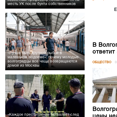
месть УК после бунта собственников
Е
В Волго
ответит
«Лучше быть крупной рыбой в
маленьком водоеме»: почему молодые
волгоградцы все чаще возвращаются
ОБЩЕСТВО
0
домой из Москвы
Волгогр
«Каждое преступление оставляет след
цены не