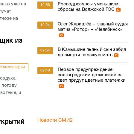
нако уже на
Росводресурсы уменьшили
10:58
сбросы на Волжской ГЭС
лучат
гнозе на
Олег Журавлёв – главный судья
10:24
матча «Ротор» – «Челябинск»
йщик из
В Камышине пьяный сын забил
09:54
до смерти пожилую мать
Комментарии
Первое предупреждение:
09:40
волгоградским должникам за
воздуха
свет придут цветные платежки
ю погоду
вотные, и
Новости СМИ2
укрытий