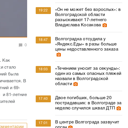
«Он не может без взрослых»: в
19:22
Волгоградской области
разыскивают 17-летнего
Владислава Косакова
Волгоградка отсудила у
18:47
«Яндекс.Еды» в разы больше
0
цены недоставленного заказа
. Как
ки стало
«Течением уносит за секунды»:
18:03
один из самых опасных пляжей
аний была
назвали в Волгоградской
ичивается. В
области
ний и 69-
 и 81-летние
Двое погибших, больше 20
17:40
жителей
пострадавших: в Волгограде за
неделю случился шквал ДТП
В центре Волгограда зазвучит
17:01
омментарии
орган