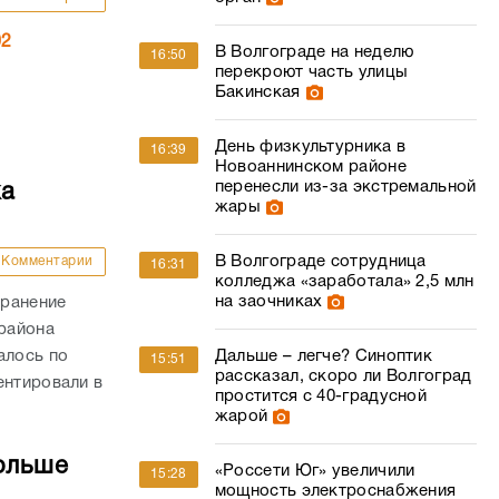
02
В Волгограде на неделю
16:50
перекроют часть улицы
Бакинская
День физкультурника в
16:39
Новоаннинском районе
перенесли из-за экстремальной
ка
жары
В Волгограде сотрудница
Комментарии
16:31
колледжа «заработала» 2,5 млн
на заочниках
 ранение
района
алось по
Дальше – легче? Синоптик
15:51
рассказал, скоро ли Волгоград
ентировали в
простится с 40-градусной
жарой
ольше
«Россети Юг» увеличили
15:28
мощность электроснабжения