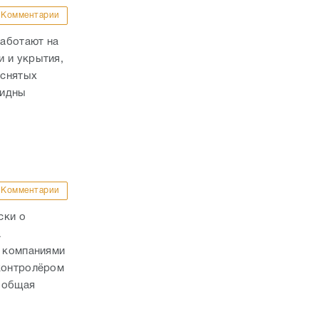
Комментарии
аботают на
 и укрытия,
 снятых
видны
Комментарии
ски о
а
с компаниями
 контролёром
 общая