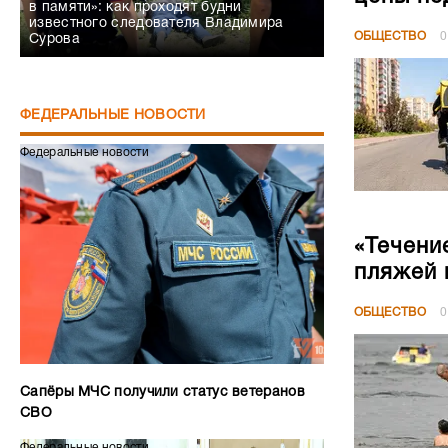
в памяти»: как проходят будни
известного следователя Владимира
ОБЩЕСТВО
0
Сурова
ФЕДЕРАЛЬНЫЕ НОВОСТИ
Федеральные новости
«Течени
пляжей 
ОБЩЕСТВО
0
Сапёры МЧС получили статус ветеранов
СВО
Федеральные новости