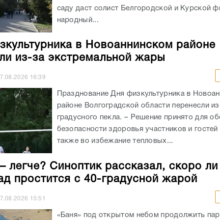
саду даст солист Белгородской и Курской ф
народный...
зкультурника в Новоаннинском районе
ли из-за экстремальной жары
7.08.2026
16:39
Празднование Дня физкультурника в Новоа
районе Волгоградской области перенесли из
градусного пекла. – Решение принято для о
безопасности здоровья участников и гостей 
также во избежание тепловых...
– легче? Синоптик рассказал, скоро ли
ад простится с 40-градусной жарой
7.08.2026
15:51
«Баня» под открытом небом продолжить пар