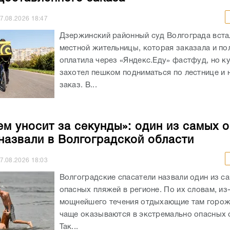
7.08.2026
18:47
Дзержинский районный суд Волгограда вста
местной жительницы, которая заказала и п
оплатила через «Яндекс.Еду» фастфуд, но к
захотел пешком подниматься по лестнице и 
заказ. В...
ем уносит за секунды»: один из самых 
назвали в Волгоградской области
7.08.2026
18:03
Волгоградские спасатели назвали один из с
опасных пляжей в регионе. По их словам, из
мощнейшего течения отдыхающие там горож
чаще оказываются в экстремально опасных с
Так...