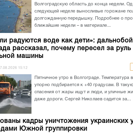
Волгоградскую область до конца недели. Од
следующей неделе выносливые горожане по
долгожданную передышку. Подробнее о про
ближайшие недели – в материале...
ли радуются воде как дети»: дальнобо
ада рассказал, почему пересел за руль
ьной машины
7.08.2026
15:12
Пятничное утро в Волгограде. Температура 
упорно подбирается к +40 градусам. В таку
спасения от жары ищут и люди, и уличные жи
даже дороги. Сергей Николаев садится за...
ованы кадры уничтожения украинских 
дами Южной группировки