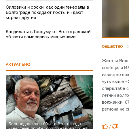
Силовики и сроки: как одни генералы в
Волгограде покидают посты и «дают
корни» другие
Кандидаты в Госдуму от Волгоградской
области померились миллионами
ОБЩЕСТВО
0
Жители Волг
АКТУАЛЬНО
сообщили ИА
известно ещ
чуть выше -
оперштабе с
летний волго
волжанки, 6
региона не 
Беспредел как в 90-х: в Волгограде
/
известный профессор пожаловался на