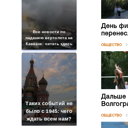
День фи
Все новости по
перенес
падению вертолета на
Кавказе: читать здесь
ОБЩЕСТВО
0
Дальше 
Таких событий не
Волгогр
было с 1945: чего
ОБЩЕСТВО
0
ждать всем нам?